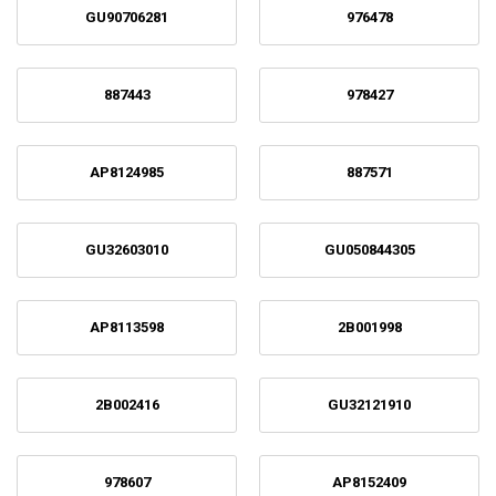
GU90706281
976478
887443
978427
AP8124985
887571
GU32603010
GU050844305
AP8113598
2B001998
2B002416
GU32121910
978607
AP8152409