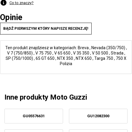
Co to znaczy?
Opinie
BĄDŹ PIERWSZYM KTÓRY NAPISZE RECENZJĘ!
Ten produkt znajdziesz w kategoriach:
Breva
,
Nevada (350/750)
,
V 7 (750/850)
,
V 75 750
,
V 65 650
,
V 35 350
,
V 50 500
,
Strada
,
SP (750/1000)
,
65 GT 650
,
NTX 350
,
NTX 650
,
Targa 750
,
750 X
Polizia
Inne produkty Moto Guzzi
GU05576631
GU12082300