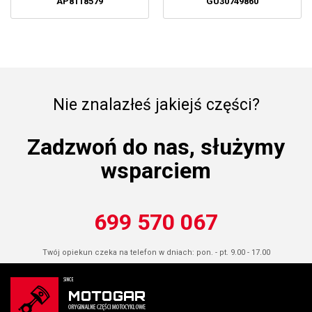
AP8118579
GU30749860
Nie znalazłeś jakiejś części?
Zadzwoń do nas, służymy
wsparciem
699 570 067
Twój opiekun czeka na telefon w dniach: pon. - pt. 9.00 - 17.00