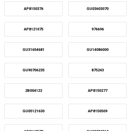
AP8150376
GU03603070
AP8121075
976696
GU31654681
GU14086000
GU90706235
875243
2B004122
AP8150277
GU05121630
AP8150509