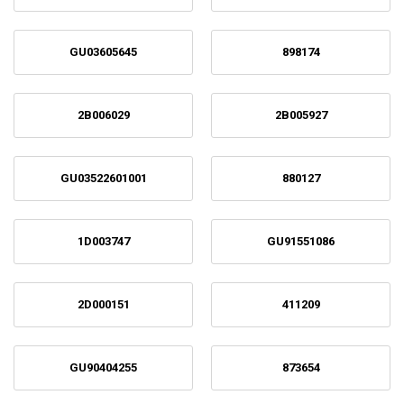
GU03605645
898174
2B006029
2B005927
GU03522601001
880127
1D003747
GU91551086
2D000151
411209
GU90404255
873654