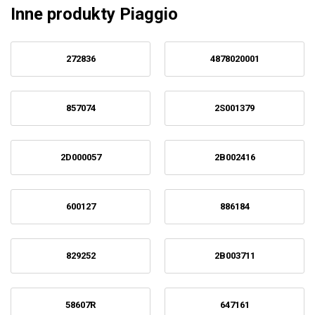
Inne produkty Piaggio
272836
4878020001
857074
2S001379
2D000057
2B002416
600127
886184
829252
2B003711
58607R
647161