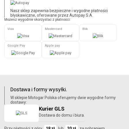
Nasz sklep zapewnia bezpieczne i wygodne płatności
błyskawiczne, oferowane przez Autopay S.A.
Możesz wygodnie skorzystać z płatności:
Visa
Mastercard
Blik
Google Pay
Apple pay
Dostawa i formy wysyłki.
W sklepie Motogar Polska oferujemy dwie wygodne formy
dostawy:
Kurier GLS
Dostawa do domu i biura.
Przy płatności z góry
18 zł
lub
20 zł
za pobraniem