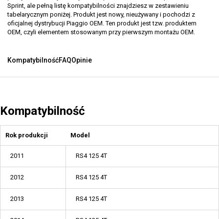
Sprint, ale pełną listę kompatybilności znajdziesz w zestawieniu
tabelarycznym poniżej. Produkt jest nowy, nieużywany i pochodzi z
oficjalnej dystrybucji Piaggio OEM. Ten produkt jest tzw. produktem
OEM, czyli elementem stosowanym przy pierwszym montażu OEM.
Kompatybilność
FAQ
Opinie
Kompatybilność
Rok produkcji
Model
2011
RS4 125 4T
2012
RS4 125 4T
2013
RS4 125 4T