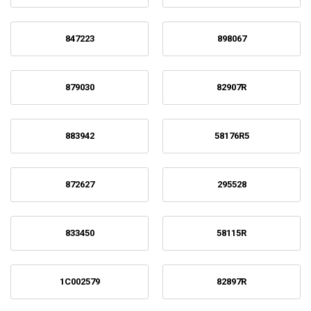
847223
898067
879030
82907R
883942
58176R5
872627
295528
833450
58115R
1C002579
82897R