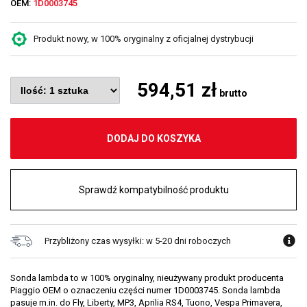
OEM:
1D0003745
Produkt nowy, w 100% oryginalny z oficjalnej dystrybucji
594,51 zł
brutto
DODAJ DO KOSZYKA
Sprawdź kompatybilność produktu
Przybliżony czas wysyłki: w 5-20 dni roboczych
Sonda lambda to w 100% oryginalny, nieużywany produkt producenta
Piaggio OEM o oznaczeniu części numer 1D0003745. Sonda lambda
pasuje m.in. do Fly, Liberty, MP3, Aprilia RS4, Tuono, Vespa Primavera,