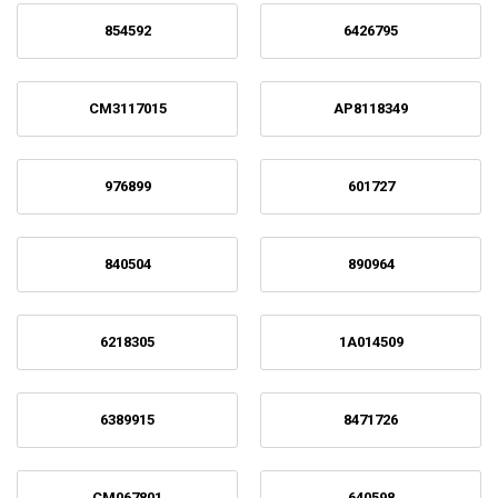
854592
6426795
CM3117015
AP8118349
976899
601727
840504
890964
6218305
1A014509
6389915
8471726
CM067801
640598