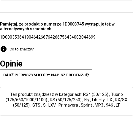
Pamiętaj, że produkt o numerze 1D0003745 występuje też w
alternatywnych składniach:
1D000353
641904
642667
6426675
643408
B044699
Co to znaczy?
Opinie
BĄDŹ PIERWSZYM KTÓRY NAPISZE RECENZJĘ!
Ten produkt znajdziesz w kategoriach:
RS4 (50/125)
,
Tuono
(125/660/1000/1100)
,
RS (50/125/250)
,
Fly
,
Liberty
,
LX
,
RX/SX
(50/125)
,
GTS
,
S
,
LXV
,
Primavera
,
Sprint
,
MP3
,
946
,
LT