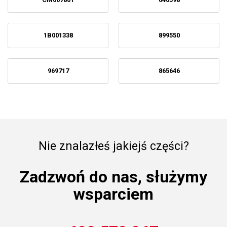
1B001338
899550
969717
865646
Nie znalazłeś jakiejś części?
Zadzwoń do nas, służymy
wsparciem