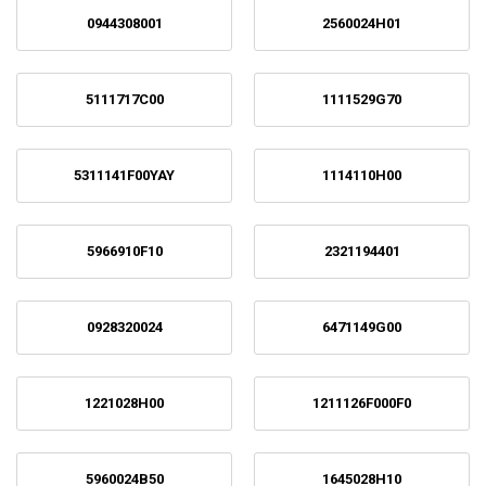
0944308001
2560024H01
5111717C00
1111529G70
5311141F00YAY
1114110H00
5966910F10
2321194401
0928320024
6471149G00
1221028H00
1211126F000F0
5960024B50
1645028H10