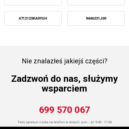
4712123KA0YUH
9446231J00
Nie znalazłeś jakiejś części?
Zadzwoń do nas, służymy
wsparciem
699 570 067
Twój opiekun czeka na telefon w dniach: pon. - pt. 9.00 - 17.00