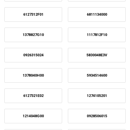
6127312F01
6811134000
1378827G10
1117812F10
0926315024
5830048E3V
1378040H00
5934514600
6127321E02
1274105201
1214048G00
0928506015