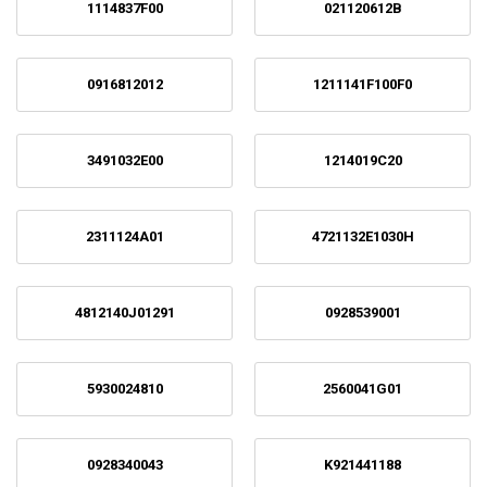
1114837F00
021120612B
0916812012
1211141F100F0
3491032E00
1214019C20
2311124A01
4721132E1030H
4812140J01291
0928539001
5930024810
2560041G01
0928340043
K921441188