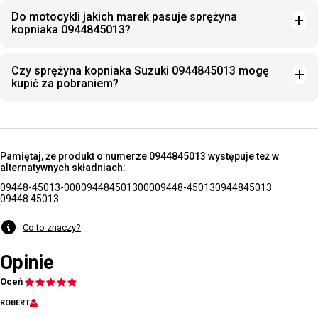
Do motocykli jakich marek pasuje sprężyna
kopniaka 0944845013?
Czy sprężyna kopniaka Suzuki 0944845013 mogę
kupić za pobraniem?
Pamiętaj, że produkt o numerze 0944845013 występuje też w
alternatywnych składniach:
09448-45013-000
0944845013000
09448-45013
0944845013
09448 45013
Co to znaczy?
Opinie
Oceń
ROBERT