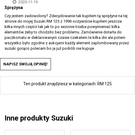
2020-11-19
Sprężyna
Czy jestem zadowolony? Zdecydowanie tak kupiłem tą sprężyne na tej
stronie do mojej Suzuki RM 125 z 1996 oczywiście kupiłem jeszcze
kilka innych części tak jak to po sezonie trzeba powymieniać kilka
elementów żeby to chodziło bez problemu. Zamówienie dotarła do
paczkomatu w deklarowanym czasie czekałem te kilka dni ale potem
wszystko było zgodne z aukcjami każdy element zaplombowany przez
suzuki gorąco polecam bo ja już podrób nie kupuje
NAPISZ SWOJĄ OPINIĘ!
Ten produkt znajdziesz w kategoriach:
RM 125
Inne produkty Suzuki