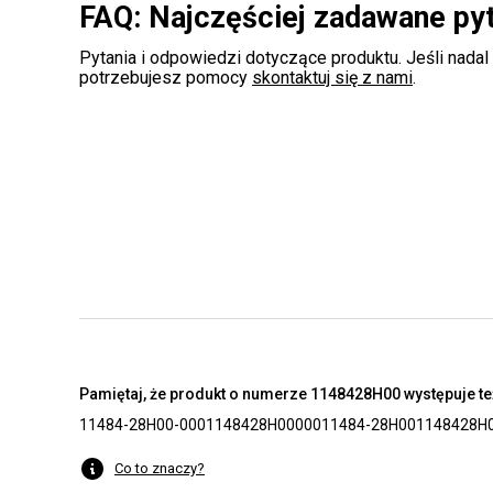
FAQ: Najczęściej zadawane py
Pytania i odpowiedzi dotyczące produktu. Jeśli nadal
potrzebujesz pomocy
skontaktuj się z nami
.
Pamiętaj, że produkt o numerze 1148428H00 występuje te
11484-28H00-000
1148428H00000
11484-28H00
1148428H
Co to znaczy?