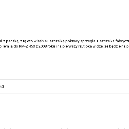
tał z paczką, z tą oto właśnie uszczelką pokrywy sprzęgła. Uszczelka fabrycz
upiłem ją do RM-Z 450 z 2008 roku i na pierwszy rzut oka widzę, że będzie n
50