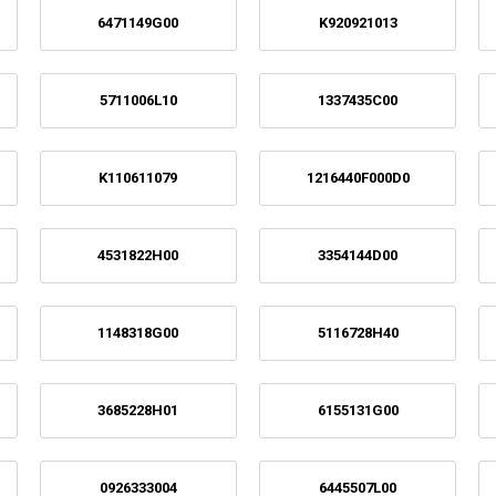
6471149G00
K920921013
5711006L10
1337435C00
K110611079
1216440F000D0
4531822H00
3354144D00
1148318G00
5116728H40
3685228H01
6155131G00
0926333004
6445507L00