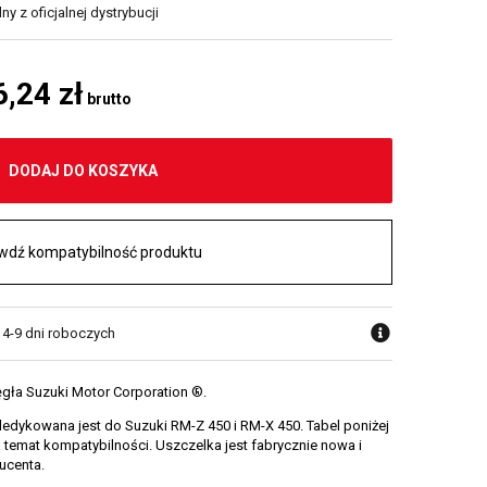
y z oficjalnej dystrybucji
6,24 zł
brutto
DODAJ DO KOSZYKA
wdź kompatybilność produktu
 4-9 dni roboczych
gła Suzuki Motor Corporation ®.
dykowana jest do Suzuki RM-Z 450 i RM-X 450. Tabel poniżej
temat kompatybilności. Uszczelka jest fabrycznie nowa i
ucenta.