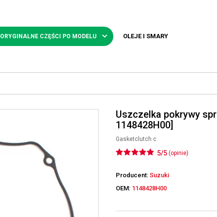
OLEJE I SMARY
 ORYGINALNE CZĘŚCI PO MODELU
Uszczelka pokrywy sp
1148428H00]
Gasketclutch c
5/5
(opinie)
Producent:
Suzuki
OEM:
1148428H00