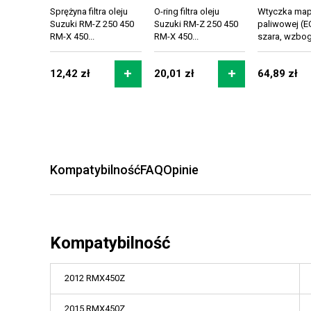
Sprężyna filtra oleju
O-ring filtra oleju
Wtyczka ma
Suzuki RM-Z 250 450
Suzuki RM-Z 250 450
paliwowej (E
RM-X 450...
RM-X 450...
szara, wzbog
12,42 zł
20,01 zł
64,89 zł
Kompatybilność
FAQ
Opinie
Kompatybilność
2012 RMX450Z
2015 RMX450Z