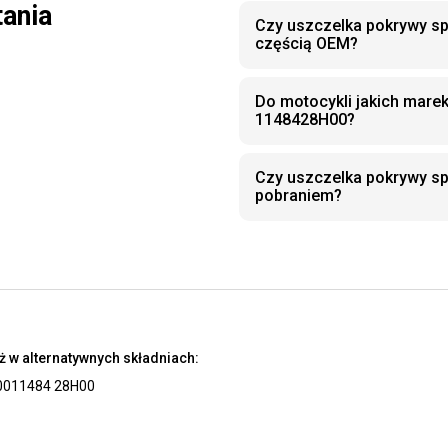
tania
Czy uszczelka pokrywy sp
częścią OEM?
Do motocykli jakich mare
1148428H00?
Czy uszczelka pokrywy s
pobraniem?
ż w alternatywnych składniach:
00
11484 28H00