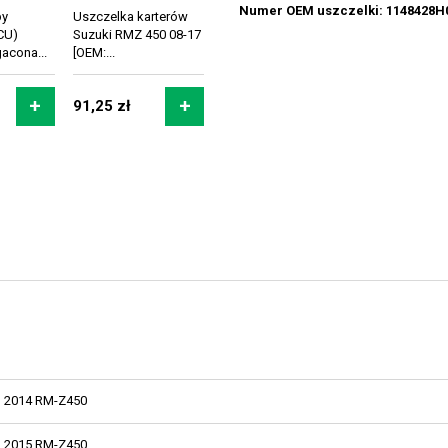
Numer OEM uszczelki: 1148428H
py
Uszczelka karterów
CU)
Suzuki RMZ 450 08-17
acona...
[OEM:...
91,25 zł
2014 RM-Z450
2015 RM-Z450