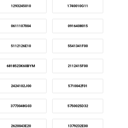
1293245010
1740010G11
0611107004
0916408015
5112126E10
5541341F00
6818523K60BYM
2112415F00
2424102J00
5710042f01
3773048G03
5750025D32
2620043E20
1379232E00