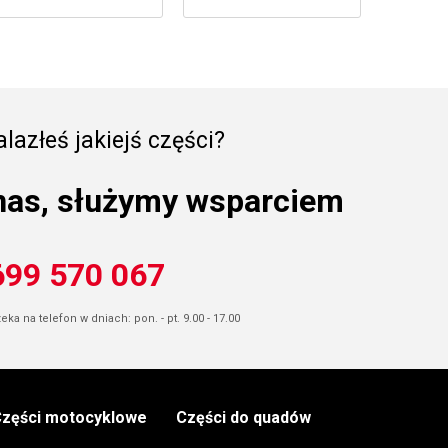
lazłeś jakiejś części?
nas, służymy wsparciem
699 570 067
ka na telefon w dniach: pon. - pt. 9.00 - 17.00
zęści motocyklowe
Części do quadów