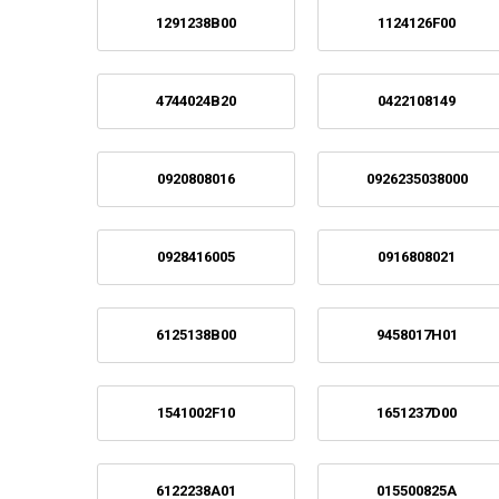
1291238B00
1124126F00
4744024B20
0422108149
0920808016
0926235038000
0928416005
0916808021
6125138B00
9458017H01
1541002F10
1651237D00
6122238A01
015500825A