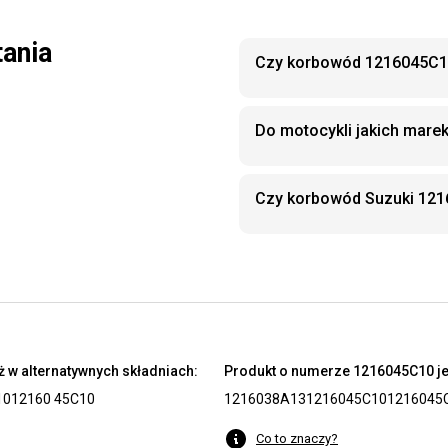
tania
Czy korbowód 1216045C10
Do motocykli jakich mar
Czy korbowód Suzuki 121
 w alternatywnych składniach:
Produkt o numerze 1216045C10 je
10
12160 45C10
1216038A13
1216045C10
1216045
Co to znaczy?