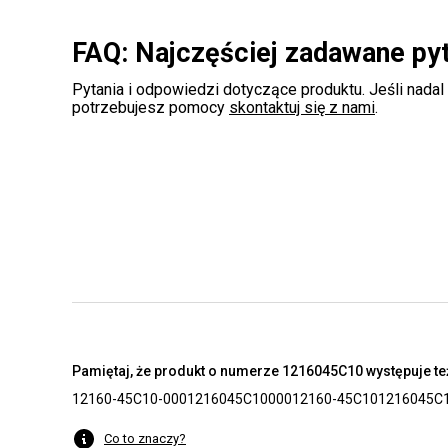
FAQ: Najczęściej zadawane py
Pytania i odpowiedzi dotyczące produktu. Jeśli nadal
potrzebujesz pomocy
skontaktuj się z nami
.
Pamiętaj, że produkt o numerze 1216045C10 występuje też
12160-45C10-000
1216045C10000
12160-45C10
1216045C
Co to znaczy?