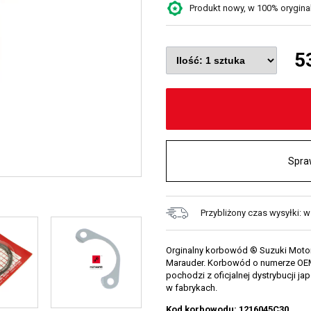
Produkt nowy, w 100% oryginaln
5
Spra
Przybliżony czas wysyłki: w
Orginalny korbowód ® Suzuki Motors
Marauder. Korbowód o numerze OEM
pochodzi z oficjalnej dystrybucji 
w fabrykach.
Kod korbowodu: 1216045C30