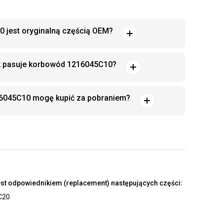
 jest oryginalną częścią OEM?
ek pasuje korbowód 1216045C10?
6045C10 mogę kupić za pobraniem?
st odpowiednikiem (replacement) następujących części:
C20