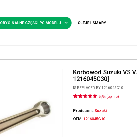
OLEJE I SMARY
 ORYGINALNE CZĘŚCI PO MODELU
Korbowód Suzuki VS VZ
1216045C30]
IS REPLACED BY 1216045C10
5/5
(opinie)
Producent:
Suzuki
OEM:
1216045C10