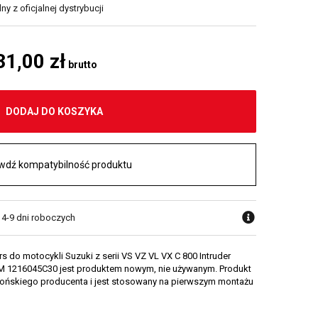
y z oficjalnej dystrybucji
31,00 zł
brutto
DODAJ DO KOSZYKA
wdź kompatybilność produktu
 4-9 dni roboczych
 do motocykli Suzuki z serii VS VZ VL VX C 800 Intruder
 1216045C30 jest produktem nowym, nie używanym. Produkt
japońskiego producenta i jest stosowany na pierwszym montażu