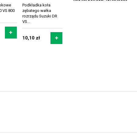
tłokowe
Podkładka koła
0 VS 800
zębatego wałka
rozrządu Suzuki DR
VS...
10,10 zł