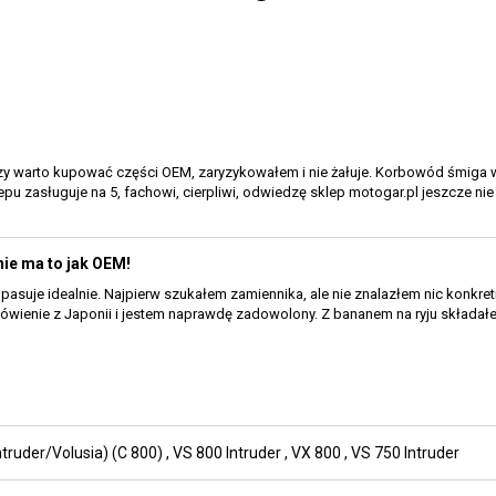
y warto kupować części OEM, zaryzykowałem i nie żałuje. Korbowód śmiga w m
epu zasługuje na 5, fachowi, cierpliwi, odwiedzę sklep motogar.pl jeszcze nie 
nie ma to jak OEM!
pasuje idealnie. Najpierw szukałem zamiennika, ale nie znalazłem nic konkr
wienie z Japonii i jestem naprawdę zadowolony. Z bananem na ryju składał
ntruder/Volusia) (C 800)
,
VS 800 Intruder
,
VX 800
,
VS 750 Intruder