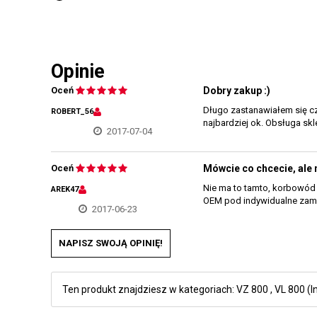
Opinie
Oceń
Dobry zakup :)
Długo zastanawiałem się cz
ROBERT_56
najbardziej ok. Obsługa skl
2017-07-04
Oceń
Mówcie co chcecie, ale 
Nie ma to tamto, korbowód 
AREK47
OEM pod indywidualne zamó
2017-06-23
NAPISZ SWOJĄ OPINIĘ!
Ten produkt znajdziesz w kategoriach:
VZ 800
,
VL 800 (I