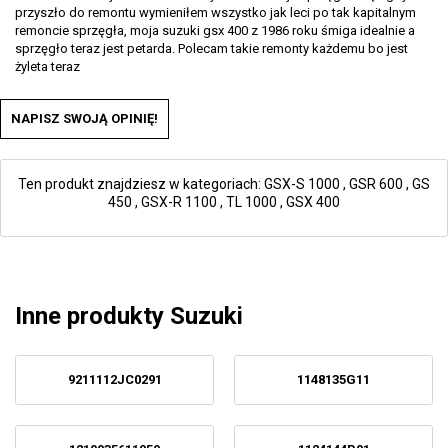
przyszło do remontu wymieniłem wszystko jak leci po tak kapitalnym
remoncie sprzęgła, moja suzuki gsx 400 z 1986 roku śmiga idealnie a
sprzęgło teraz jest petarda. Polecam takie remonty każdemu bo jest
żyleta teraz
NAPISZ SWOJĄ OPINIĘ!
Ten produkt znajdziesz w kategoriach:
GSX-S 1000
,
GSR 600
,
GS
450
,
GSX-R 1100
,
TL 1000
,
GSX 400
Inne produkty Suzuki
9211112JC0291
1148135G11