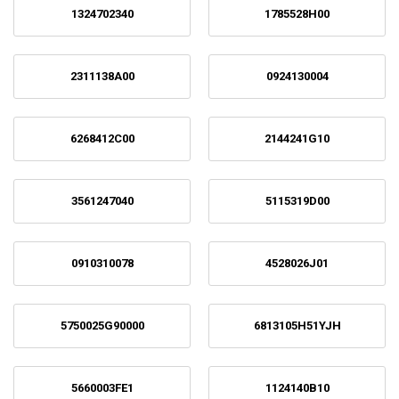
1324702340
1785528H00
2311138A00
0924130004
6268412C00
2144241G10
3561247040
5115319D00
0910310078
4528026J01
5750025G90000
6813105H51YJH
5660003FE1
1124140B10