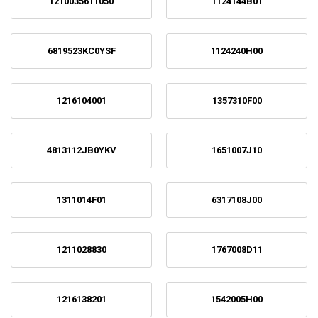
1210035611050
1124144B01
6819523KC0YSF
1124240H00
1216104001
1357310F00
4813112JB0YKV
1651007J10
1311014F01
6317108J00
1211028830
1767008D11
1216138201
1542005H00