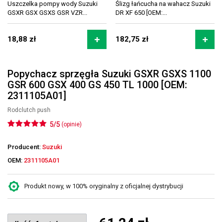
Uszczelka pompy wody Suzuki
Ślizg łańcucha na wahacz Suzuki
GSXR GSX GSXS GSR VZR...
DR XF 650 [OEM:...
18,88 zł
182,75 zł
Popychacz sprzęgła Suzuki GSXR GSXS 1100
GSR 600 GSX 400 GS 450 TL 1000 [OEM:
2311105A01]
Rodclutch push
5/5
(opinie)
Producent:
Suzuki
OEM:
2311105A01
Produkt nowy, w 100% oryginalny z oficjalnej dystrybucji