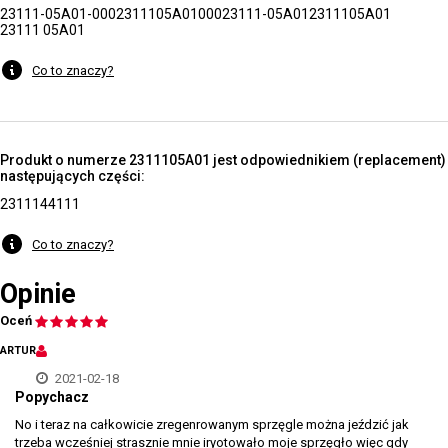
23111-05A01-000
2311105A01000
23111-05A01
2311105A01
23111 05A01
Co to znaczy?
Produkt o numerze 2311105A01 jest odpowiednikiem (replacement)
następujących części:
2311144111
Co to znaczy?
Opinie
Oceń
ARTUR
2021-02-18
Popychacz
No i teraz na całkowicie zregenrowanym sprzęgle można jeździć jak
trzeba wcześniej strasznie mnie iryotowało moje sprzęgło więc gdy