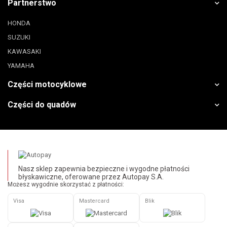
Partnerstwo
HONDA
SUZUKI
KAWASAKI
YAMAHA
Części motocyklowe
Części do quadów
Nasz sklep zapewnia bezpieczne i wygodne płatności
błyskawiczne, oferowane przez Autopay S.A.
Możesz wygodnie skorzystać z płatności:
Visa
Mastercard
Blik