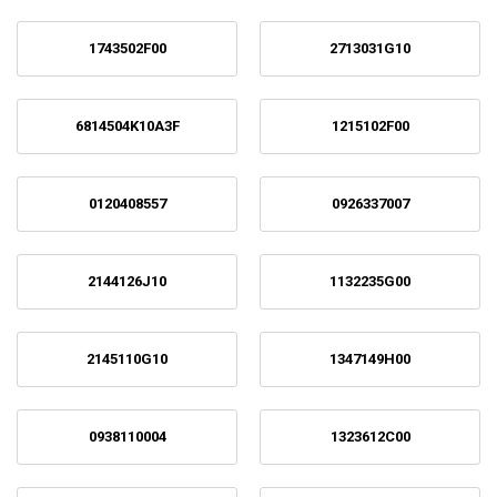
1743502F00
2713031G10
6814504K10A3F
1215102F00
0120408557
0926337007
2144126J10
1132235G00
2145110G10
1347149H00
0938110004
1323612C00