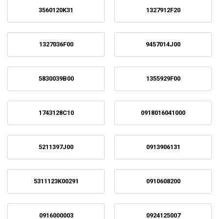
3560120K31
1327912F20
1327036F00
9457014J00
5830039B00
1355929F00
1743128C10
0918016041000
5211397J00
0913906131
5311123K00291
0910608200
0916000003
0924125007