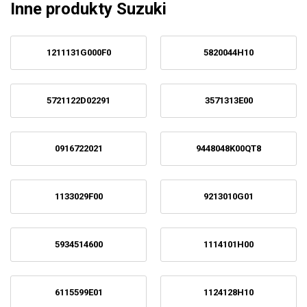
Inne produkty Suzuki
1211131G000F0
5820044H10
5721122D02291
3571313E00
0916722021
9448048K00QT8
1133029F00
9213010G01
5934514600
1114101H00
6115599E01
1124128H10