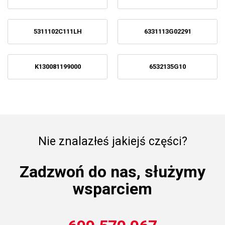
5311102C111LH
6331113G02291
K130081199000
6532135G10
Nie znalazłeś jakiejś części?
Zadzwoń do nas, służymy
wsparciem