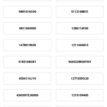
5881014G00
5112148B31
0811069000
1286114F00
1478019K00
1211046810
5183148GB1
9440228K00YKV
4354114J10
1271035G20
4343097L00000
1215109400