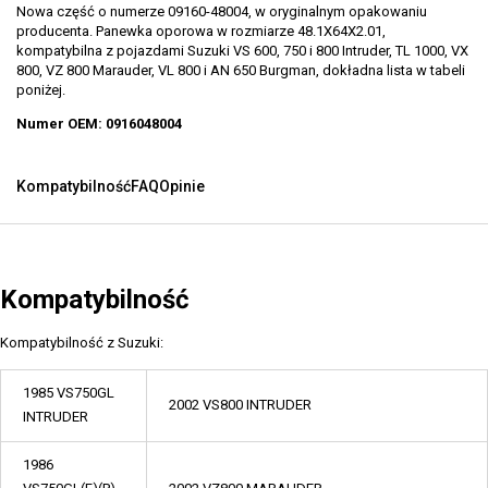
Nowa część o numerze 09160-48004, w oryginalnym opakowaniu
producenta. Panewka oporowa w rozmiarze 48.1X64X2.01,
kompatybilna z pojazdami Suzuki VS 600, 750 i 800 Intruder, TL 1000, VX
800, VZ 800 Marauder, VL 800 i AN 650 Burgman, dokładna lista w tabeli
poniżej.
Numer OEM: 0916048004
Kompatybilność
FAQ
Opinie
Kompatybilność
Kompatybilność z Suzuki:
1985 VS750GL
2002 VS800 INTRUDER
INTRUDER
1986