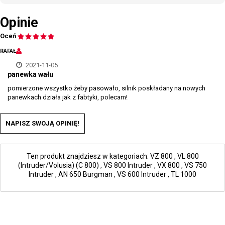
Opinie
Oceń
RAFAŁ
2021-11-05
panewka wału
pomierzone wszystko żeby pasowało, silnik poskładany na nowych
panewkach działa jak z fabtyki, polecam!
NAPISZ SWOJĄ OPINIĘ!
Ten produkt znajdziesz w kategoriach:
VZ 800
,
VL 800
(Intruder/Volusia) (C 800)
,
VS 800 Intruder
,
VX 800
,
VS 750
Intruder
,
AN 650 Burgman
,
VS 600 Intruder
,
TL 1000