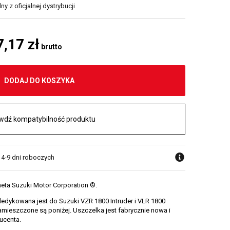
y z oficjalnej dystrybucji
7,17 zł
brutto
DODAJ DO KOSZYKA
wdź kompatybilność produktu
 4-9 dni roboczych
eta Suzuki Motor Corporation ®.
dykowana jest do Suzuki VZR 1800 Intruder i VLR 1800
amieszczone są poniżej. Uszczelka jest fabrycznie nowa i
ucenta.