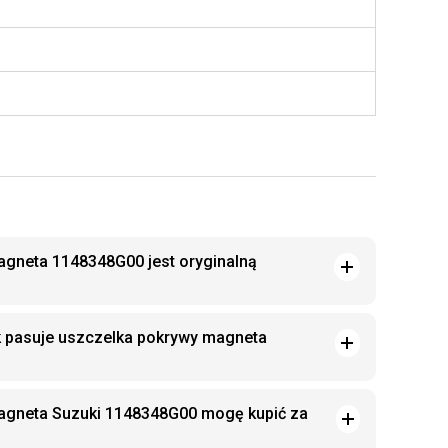
gneta 1148348G00 jest oryginalną
k pasuje uszczelka pokrywy magneta
agneta Suzuki 1148348G00 mogę kupić za