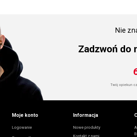
Nie zna
Zadzwoń do 
Twój opiekun cze
Moje konto
Informacja
C
Logowanie
Nowe produkty
A
B
Kontakt z nami