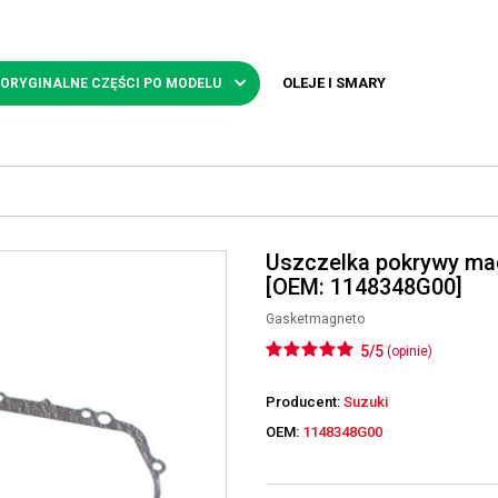
OLEJE I SMARY
 ORYGINALNE CZĘŚCI PO MODELU
Uszczelka pokrywy mag
[OEM: 1148348G00]
Gasketmagneto
5/5
(opinie)
Producent:
Suzuki
OEM:
1148348G00