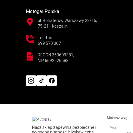
Motogar Polska
ul. Bohaterów Warszawy 22/15,
75-211 Koszalin,
Telefon:
699 570 067
REGON 363609381,
NIP 6692526588
Możesz wygodni
Nasz sklep zapewnia bezpieczne i
Visa
wygodne płatności błyskawiczne,