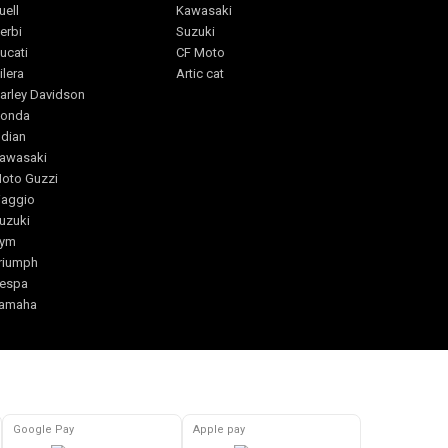
uell
Kawasaki
erbi
Suzuki
ucati
CF Moto
ilera
Artic cat
arley Davidson
onda
ndian
awasaki
oto Guzzi
iaggio
uzuki
ym
riumph
espa
amaha
Google Pay
Apple pay