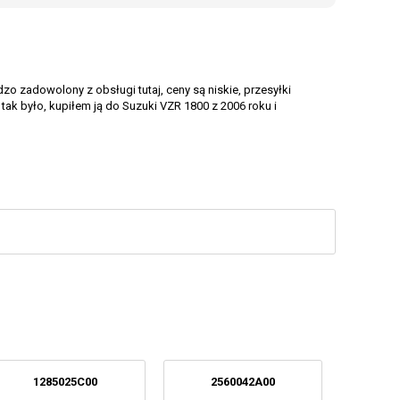
o zadowolony z obsługi tutaj, ceny są niskie, przesyłki
ak było, kupiłem ją do Suzuki VZR 1800 z 2006 roku i
1285025C00
2560042A00