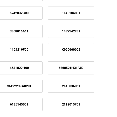
5742032C00
1140104831
3368016A11
1477142F31
1124219F00
K920660002
4531822H00
6868521H31FJD
9449223KA0291
2140036861
6125145001
2112015F01