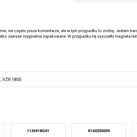
e, nie często pisze komentarze, ale w tym przypadku to zrobię. Jestem bardz
tko zawsze oryginalnie zapakowane. W przypadku tej uszczelki magneta też t
,
VZR 1800
1126918G01
K160250009