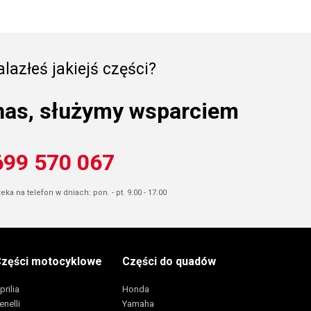
lazłeś jakiejś części?
nas, służymy wsparciem
699 570 067
ka na telefon w dniach: pon. - pt. 9.00 - 17.00
zęści motocyklowe
Części do quadów
prilia
Honda
enelli
Yamaha