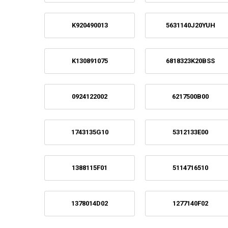
K920490013
5631140J20YUH
K130891075
6818323K20BSS
0924122002
6217500B00
1743135G10
5312133E00
1388115F01
5114716510
1378014D02
1277140F02