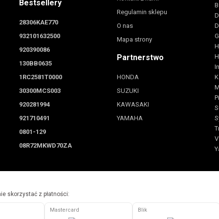
Bestsellery
B
Regulamin sklepu
D
28306KAE770
O nas
D
932101632500
G
Mapa strony
H
920390086
Partnerstwo
H
130BB0635
I
1RC2581T0000
HONDA
K
M
30300MCS003
SUZUKI
P
920281994
KAWASAKI
S
921710491
YAMAHA
S
T
0801-129
V
08R72MKWD70ZA
Y
e skorzystać z płatności:
Mastercard
Blik