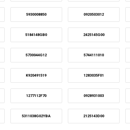
5930008850
0920503012
5184148GB0
2425145G00
5730044G12
5744111010
K920491519
1283035F01
1277112F70
0928931003
5311038G02YBA
2125143D00