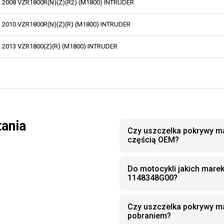
2008 VZR1800R(N)(Z)(R2) (M1800) INTRUDER
2010 VZR1800R(N)(Z)(R) (M1800) INTRUDER
2013 VZR1800(Z)(R) (M1800) INTRUDER
tania
Czy uszczelka pokrywy ma
częścią OEM?
Do motocykli jakich mare
1148348G00?
Czy uszczelka pokrywy m
pobraniem?