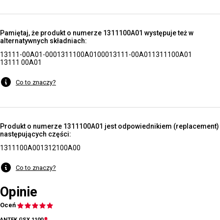
Pamiętaj, że produkt o numerze 1311100A01 występuje też w
alternatywnych składniach:
13111-00A01-000
1311100A01000
13111-00A01
1311100A01
13111 00A01
Co to znaczy?
Produkt o numerze 1311100A01 jest odpowiednikiem (replacement)
następujących części:
1311100A00
1312100A00
Co to znaczy?
Opinie
Oceń
ANTEK GSX 1100