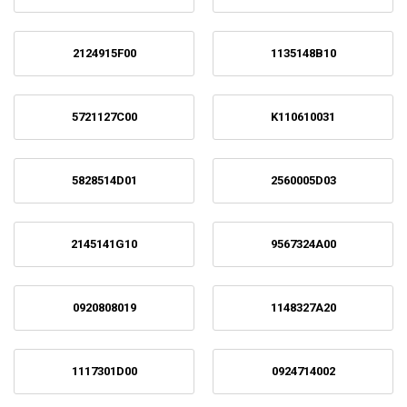
2124915F00
1135148B10
5721127C00
K110610031
5828514D01
2560005D03
2145141G10
9567324A00
0920808019
1148327A20
1117301D00
0924714002