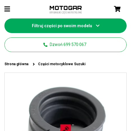
Filtruj części po swoim modelu
Dzwoń 699 570 067
Strona główna
Części motocyklowe Suzuki