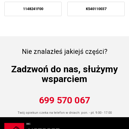
1148241F00
K540110037
Nie znalazłeś jakiejś części?
Zadzwoń do nas, służymy
wsparciem
699 570 067
Twój opiekun czeka na telefon w dniach: pon. - pt. 9.00 - 17.00