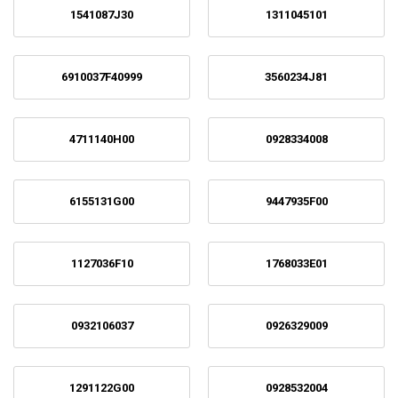
1541087J30
1311045101
6910037F40999
3560234J81
4711140H00
0928334008
6155131G00
9447935F00
1127036F10
1768033E01
0932106037
0926329009
1291122G00
0928532004