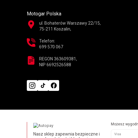
Motogar Polska
ul. Bohaterów Warszawy 22/15,
75-211 Koszalin,
Telefon:
699 570 067
REGON 363609381,
NIP 6692526588
Możesz wygodni
Nasz sklep zapewnia bezpieczne i
Visa