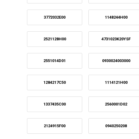
3772032E00
1148244H00
2521128H00
4731023K20YSF
2551014D01
0930024003000
1284217C50
1114121H00
1337435C00
2560001D02
2124915F00
0940250208