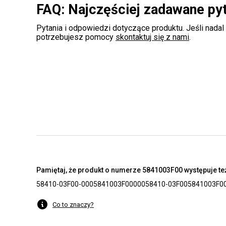
FAQ: Najczęściej zadawane py
Pytania i odpowiedzi dotyczące produktu. Jeśli nadal
potrzebujesz pomocy
skontaktuj się z nami
.
Pamiętaj, że produkt o numerze 5841003F00 występuje też
58410-03F00-000
5841003F00000
58410-03F00
5841003F0
Co to znaczy?