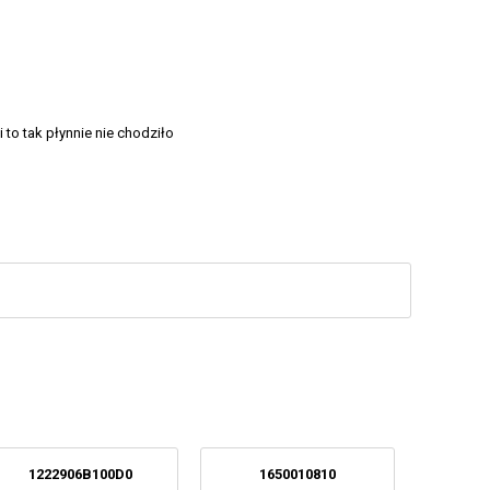
to tak płynnie nie chodziło
1222906B100D0
1650010810