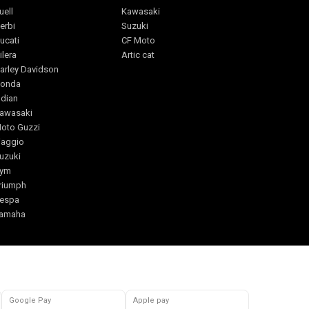
uell
Kawasaki
erbi
Suzuki
ucati
CF Moto
ilera
Artic cat
arley Davidson
onda
ndian
awasaki
oto Guzzi
iaggio
uzuki
ym
riumph
espa
amaha
Google Pay
Apple pay