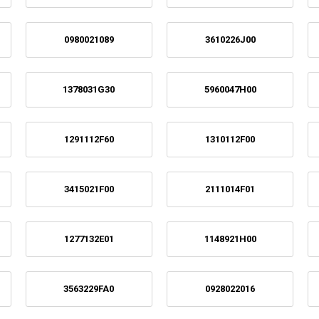
0980021089
3610226J00
1378031G30
5960047H00
1291112F60
1310112F00
3415021F00
2111014F01
1277132E01
1148921H00
3563229FA0
0928022016