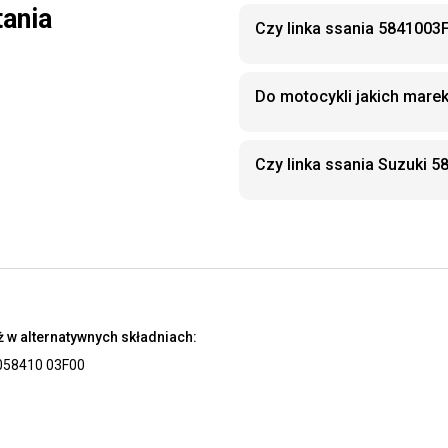
tania
Czy linka ssania 5841003
Do motocykli jakich marek
Czy linka ssania Suzuki 
 w alternatywnych składniach:
0
58410 03F00