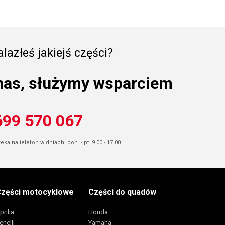
lazłeś jakiejś części?
nas, służymy wsparciem
699 570 067
ka na telefon w dniach: pon. - pt. 9.00 - 17.00
zęści motocyklowe
Części do quadów
prilia
Honda
enelli
Yamaha