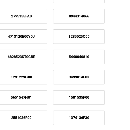
2795138FA0
0944314066
4713120E00Y0J
1285025C00
6828523K70CRE
5440040810
1291229G00
3499014F03
5651547H01
1581535F00
2551036F00
1374136F30