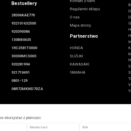
Kontakt z nami
Bestsellery
B
Regulamin sklepu
D
28306KAE770
O nas
D
932101632500
G
Mapa strony
H
920390086
Partnerstwo
H
130BB0635
I
1RC2581T0000
HONDA
K
M
30300MCS003
SUZUKI
P
920281994
KAWASAKI
S
921710491
YAMAHA
S
T
0801-129
V
08R72MKWD70ZA
Y
e skorzystać z płatności:
Mastercard
Blik