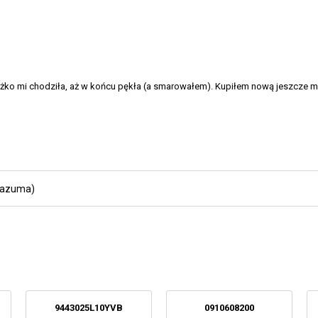
ężko mi chodziła, aż w końcu pękła (a smarowałem). Kupiłem nową jeszcze mi 
nazuma)
9443025L10YVB
0910608200