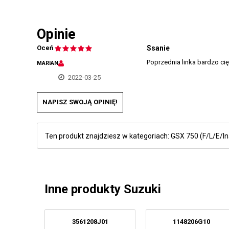
Opinie
Oceń
Ssanie
Poprzednia linka bardzo ci
MARIAN
2022-03-25
NAPISZ SWOJĄ OPINIĘ!
Ten produkt znajdziesz w kategoriach:
GSX 750 (F/L/E/I
Inne produkty Suzuki
3561208J01
1148206G10