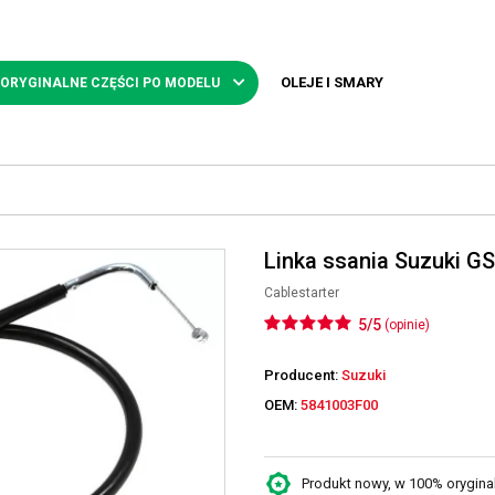
OLEJE I SMARY
 ORYGINALNE CZĘŚCI PO MODELU
Linka ssania Suzuki G
Cablestarter
5/5
(opinie)
Producent:
Suzuki
OEM:
5841003F00
Produkt nowy, w 100% oryginaln