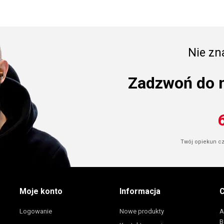
Nie zna
Zadzwoń do 
Twój opiekun cze
Moje konto
Informacja
C
Logowanie
Nowe produkty
A
B