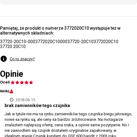
Pamiętaj, że produkt o numerze 3772020C10 występuje też w
alternatywnych składniach:
37720-20C10-000
3772020C10000
37720-20C10
3772020C10
37720 20C10
Co to znaczy?
Opinie
Oceń
RAFAŁ
2018-06-15
brak zamienników tego czujnika
Jak w tytule nie ma na rynku zamienników tego czujnika biegu jałowego,
nowe sa rynku są, ale ceny sa bardzo zróżnicowane. Na motagarze
znalazłem najlepszą ofertę, cena niska, a opinie same pozytywne. No i
nie zawiodłem się czujnik dostałem oryginalnie zapakowany, w
idealnym stanie.Czujnik kupiłem do GSF 600 bandit z 2003 roku.