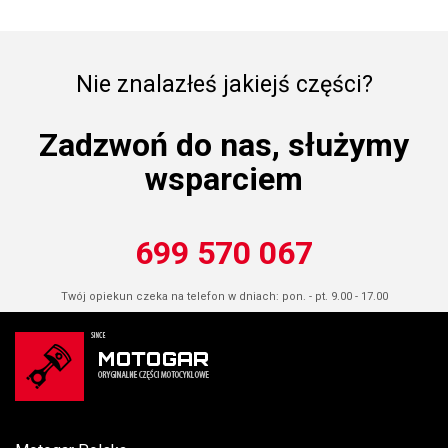
Nie znalazłeś jakiejś części?
Zadzwoń do nas, służymy
wsparciem
699 570 067
Twój opiekun czeka na telefon w dniach: pon. - pt. 9.00 - 17.00