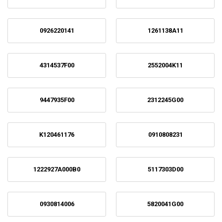
0926220141
1261138A11
4314537F00
2552004K11
9447935F00
2312245G00
K120461176
0910808231
1222927A000B0
5117303D00
0930814006
5820041G00