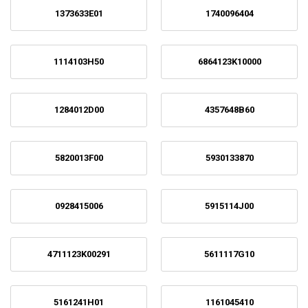
1373633E01
1740096404
1114103H50
6864123K10000
1284012D00
4357648B60
5820013F00
5930133870
0928415006
5915114J00
4711123K00291
5611117G10
5161241H01
1161045410