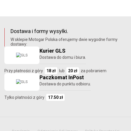
Dostawa i formy wysyłki.
W sklepie Motogar Polska oferujemy dwie wygodne formy
dostawy:
Kurier GLS
Dostawa do domu i biura.
Przy płatności z góry
18 zł
lub
20 zł
za pobraniem
Paczkomat InPost
Dostawa do punktu odbioru.
Tylko płatności z góry
17.50 zł