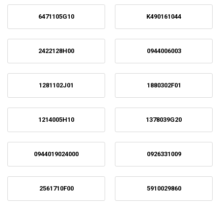
6471105G10
K490161044
2422128H00
0944006003
1281102J01
1880302F01
1214005H10
1378039G20
0944019024000
0926331009
2561710F00
5910029860