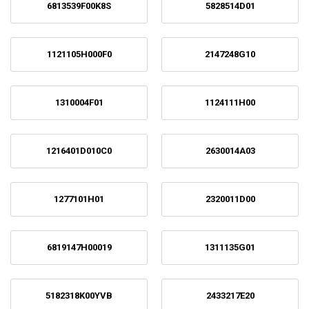
6813539F00K8S
5828514D01
1121105H000F0
2147248G10
1310004F01
1124111H00
1216401D010C0
2630014A03
1277101H01
2320011D00
6819147H00019
1311135G01
5182318K00YVB
2433217E20