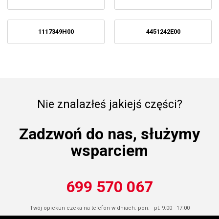
1117349H00
4451242E00
Nie znalazłeś jakiejś części?
Zadzwoń do nas, służymy
wsparciem
699 570 067
Twój opiekun czeka na telefon w dniach: pon. - pt. 9.00 - 17.00