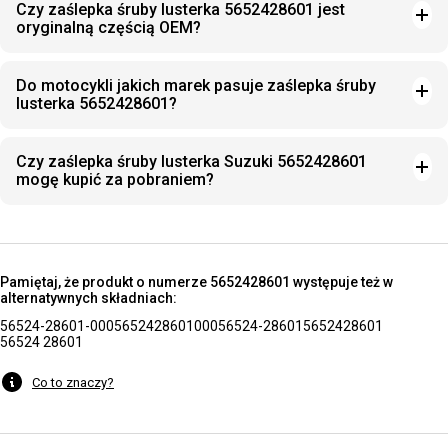
Czy zaślepka śruby lusterka 5652428601 jest
oryginalną częścią OEM?
Do motocykli jakich marek pasuje zaślepka śruby
lusterka 5652428601?
Czy zaślepka śruby lusterka Suzuki 5652428601
mogę kupić za pobraniem?
Pamiętaj, że produkt o numerze 5652428601 występuje też w
alternatywnych składniach:
56524-28601-000
5652428601000
56524-28601
5652428601
56524 28601
Co to znaczy?