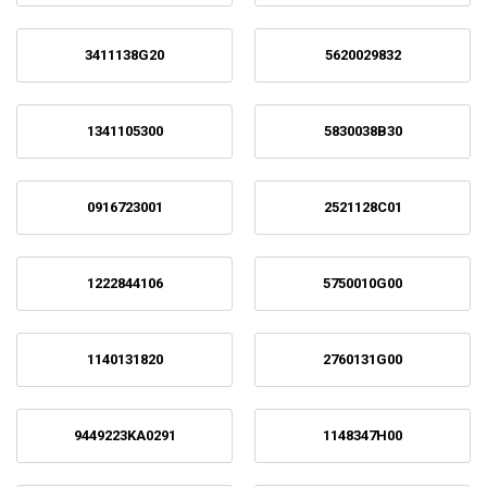
3411138G20
5620029832
1341105300
5830038B30
0916723001
2521128C01
1222844106
5750010G00
1140131820
2760131G00
9449223KA0291
1148347H00