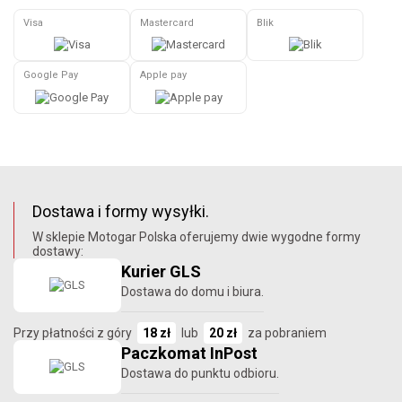
Visa
Mastercard
Blik
Google Pay
Apple pay
Dostawa i formy wysyłki.
W sklepie Motogar Polska oferujemy dwie wygodne formy
dostawy:
Kurier GLS
Dostawa do domu i biura.
Przy płatności z góry
18 zł
lub
20 zł
za pobraniem
Paczkomat InPost
Dostawa do punktu odbioru.