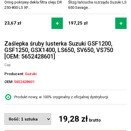
Oring pokrywy dekla filtra oleju DR
Ślizg łańcucha rozrządu Suzuki LS
250-800 LS XF...
650 Savage...
23,67 zł
197,25 zł
Zaślepka śruby lusterka Suzuki GSF1200,
GSF1250, GSX1400, LS650, SV650, VS750
[OEM: 5652428601]
Cap
Producent:
Suzuki
OEM:
5652428601
Produkt nowy, w 100% oryginalny z oficjalnej dystrybucji
19,28 zł
brutto