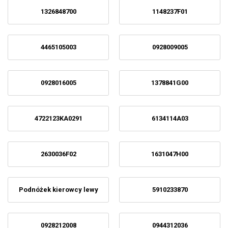
1326848700
1148237F01
4465105003
0928009005
0928016005
1378841G00
4722123KA0291
6134114A03
2630036F02
1631047H00
Podnóżek kierowcy lewy
5910233870
0928212008
0944312036