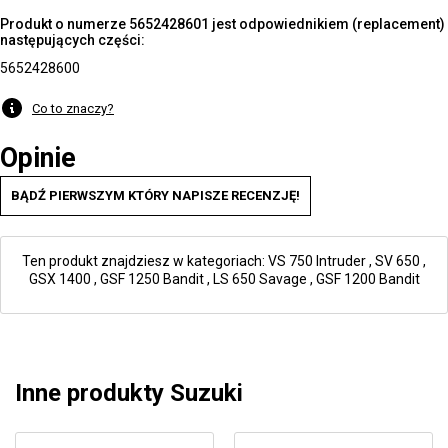
Produkt o numerze 5652428601 jest odpowiednikiem (replacement)
następujących części:
5652428600
Co to znaczy?
Opinie
BĄDŹ PIERWSZYM KTÓRY NAPISZE RECENZJĘ!
Ten produkt znajdziesz w kategoriach:
VS 750 Intruder
,
SV 650
,
GSX 1400
,
GSF 1250 Bandit
,
LS 650 Savage
,
GSF 1200 Bandit
Inne produkty Suzuki