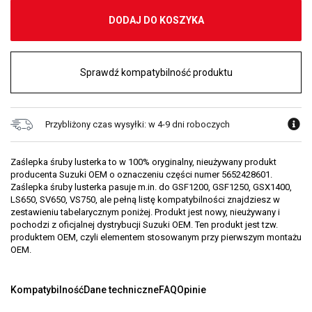
DODAJ DO KOSZYKA
Sprawdź kompatybilność produktu
Przybliżony czas wysyłki: w 4-9 dni roboczych
Zaślepka śruby lusterka to w 100% oryginalny, nieużywany produkt
producenta Suzuki OEM o oznaczeniu części numer 5652428601.
Zaślepka śruby lusterka pasuje m.in. do GSF1200, GSF1250, GSX1400,
LS650, SV650, VS750, ale pełną listę kompatybilności znajdziesz w
zestawieniu tabelarycznym poniżej. Produkt jest nowy, nieużywany i
pochodzi z oficjalnej dystrybucji Suzuki OEM. Ten produkt jest tzw.
produktem OEM, czyli elementem stosowanym przy pierwszym montażu
OEM.
Kompatybilność
Dane techniczne
FAQ
Opinie