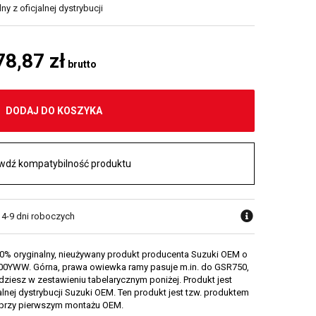
y z oficjalnej dystrybucji
78,87 zł
brutto
DODAJ DO KOSZYKA
wdź kompatybilność produktu
 4-9 dni roboczych
0% oryginalny, nieużywany produkt producenta Suzuki OEM o
00YWW. Górna, prawa owiewka ramy pasuje m.in. do GSR750,
jdziesz w zestawieniu tabelarycznym poniżej. Produkt jest
alnej dystrybucji Suzuki OEM. Ten produkt jest tzw. produktem
przy pierwszym montażu OEM.