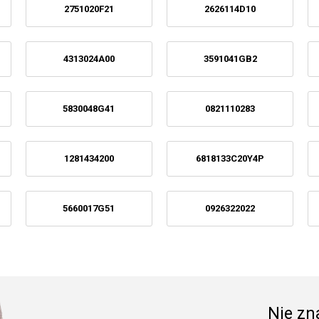
2751020F21
2626114D10
4313024A00
3591041GB2
5830048G41
0821110283
1281434200
6818133C20Y4P
5660017G51
0926322022
Nie zna