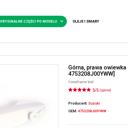
OLEJE I SMARY
 ORYGINALNE CZĘŚCI PO MODELU
Górna, prawa owiewka
4753208J00YWW]
Coverframe bod
5/5
(opinie)
Producent:
Suzuki
OEM:
4753208J00YWW