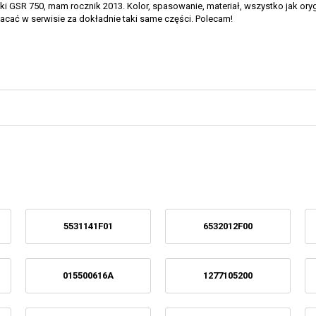
i GSR 750, mam rocznik 2013. Kolor, spasowanie, materiał, wszystko jak oryg
acać w serwisie za dokładnie taki same części. Polecam!
5531141F01
6532012F00
015500616A
1277105200