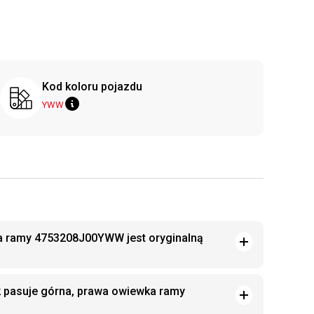
Kod koloru pojazdu
YWW
a ramy 4753208J00YWW jest oryginalną
k pasuje górna, prawa owiewka ramy