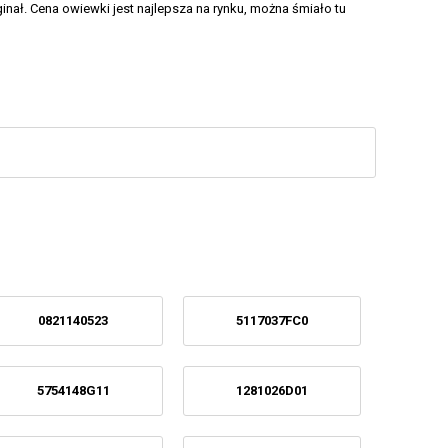
inał. Cena owiewki jest najlepsza na rynku, można śmiało tu
0821140523
5117037FC0
5754148G11
1281026D01