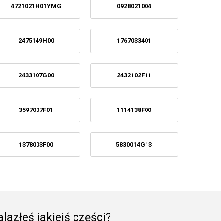
4721021H01YMG
0928021004
2475149H00
1767033401
2433107G00
2432102F11
3597007F01
1114138F00
1378003F00
5830014G13
lazłeś jakiejś części?