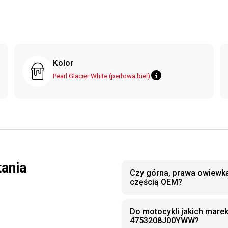
Kolor
Pearl Glacier White (perłowa biel)
tania
Czy górna, prawa owiewk
częścią OEM?
Do motocykli jakich mare
4753208J00YWW?