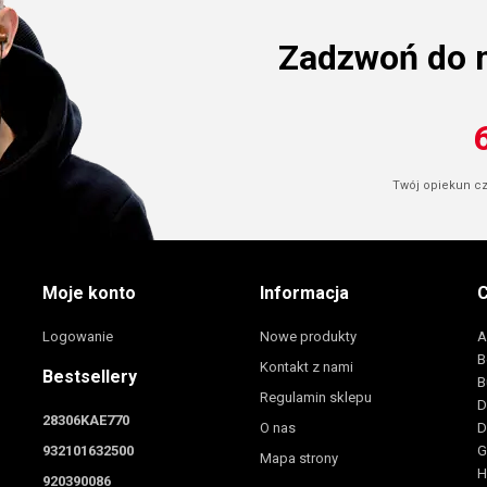
Zadzwoń do 
Twój opiekun cze
Moje konto
Informacja
C
Logowanie
Nowe produkty
A
B
Kontakt z nami
Bestsellery
B
Regulamin sklepu
D
28306KAE770
O nas
D
932101632500
G
Mapa strony
H
920390086