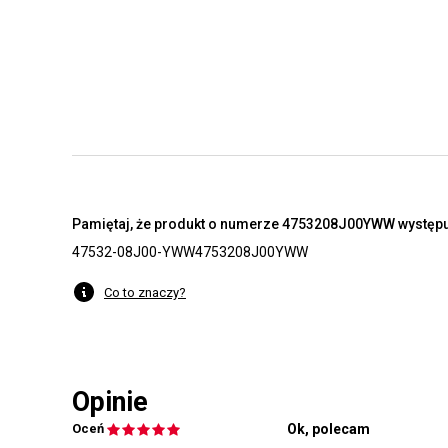
Pamiętaj, że produkt o numerze 4753208J00YWW występuj
47532-08J00-YWW
4753208J00YWW
Co to znaczy?
Opinie
Oceń
Ok, polecam