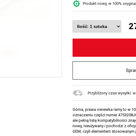
Produkt nowy, w 100% oryginaln
2
Spra
Przybliżony czas wysyłki: w
Górna, prawa owiewka ramy to w 10
oznaczeniu części numer 4753208J
ale pełną listę kompatybilności zna
nowy, nieużywany i pochodzi z oficj
OEM, czyli elementem stosowanym 