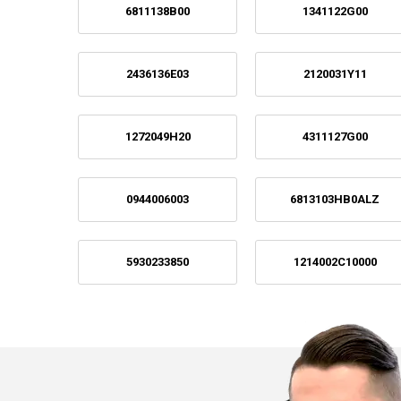
6811138B00
1341122G00
2436136E03
2120031Y11
1272049H20
4311127G00
0944006003
6813103HB0ALZ
5930233850
1214002C10000