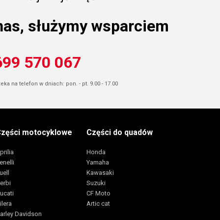
nas, służymy wsparciem
699 570 067
ka na telefon w dniach: pon. - pt. 9.00 - 17.00
zęści motocyklowe
Części do quadów
prilia
Honda
enelli
Yamaha
uell
Kawasaki
erbi
Suzuki
ucati
CF Moto
ilera
Artic cat
arley Davidson