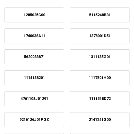
1285025C00
5115248B31
1740038A11
1378001D51
5620033871
1311135G01
1114138201
1117801H00
4761108J01291
1111518D72
9216126J01PGZ
2147241G00