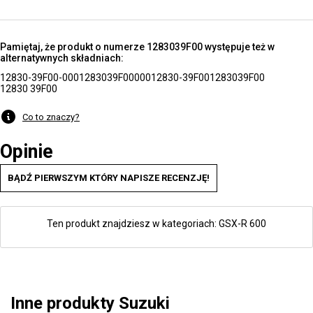
Pamiętaj, że produkt o numerze 1283039F00 występuje też w
alternatywnych składniach:
12830-39F00-000
1283039F00000
12830-39F00
1283039F00
12830 39F00
Co to znaczy?
Opinie
BĄDŹ PIERWSZYM KTÓRY NAPISZE RECENZJĘ!
Ten produkt znajdziesz w kategoriach:
GSX-R 600
Inne produkty Suzuki