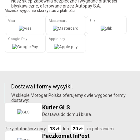
Nasz sklep zapewnia bezpieczne i wygodne płatności
błyskawiczne, oferowane przez Autopay S.A.
Możesz wygodnie skorzystać z płatności:
Visa
Mastercard
Blik
Google Pay
Apple pay
Dostawa i formy wysyłki.
W sklepie Motogar Polska oferujemy dwie wygodne formy
dostawy:
Kurier GLS
Dostawa do domu i biura.
Przy płatności z góry
18 zł
lub
20 zł
za pobraniem
Paczkomat InPost