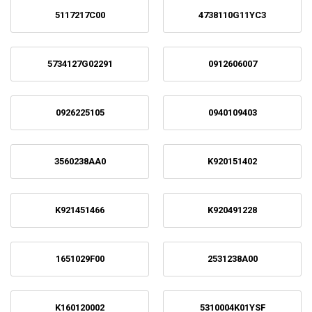
5117217C00
4738110G11YC3
5734127G02291
0912606007
0926225105
0940109403
3560238AA0
K920151402
K921451466
K920491228
1651029F00
2531238A00
K160120002
5310004K01YSF