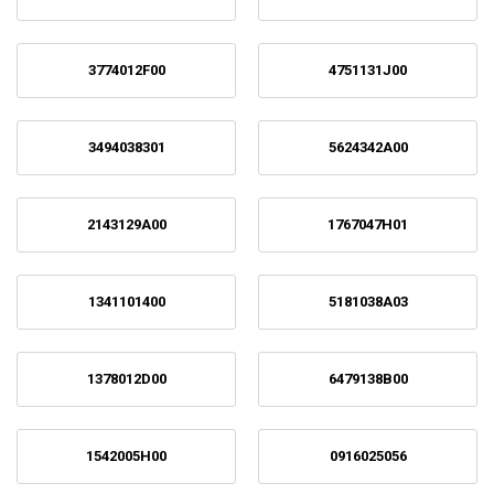
3774012F00
4751131J00
3494038301
5624342A00
2143129A00
1767047H01
1341101400
5181038A03
1378012D00
6479138B00
1542005H00
0916025056