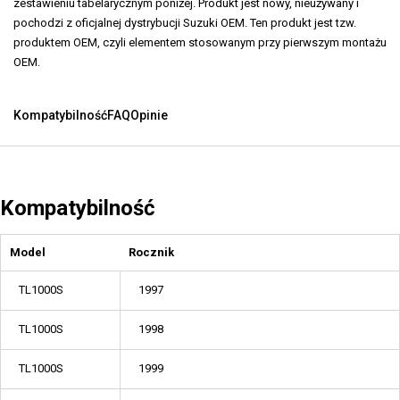
zestawieniu tabelarycznym poniżej. Produkt jest nowy, nieużywany i
pochodzi z oficjalnej dystrybucji Suzuki OEM. Ten produkt jest tzw.
produktem OEM, czyli elementem stosowanym przy pierwszym montażu
OEM.
Kompatybilność
FAQ
Opinie
Kompatybilność
Model
Rocznik
TL1000S
1997
TL1000S
1998
TL1000S
1999