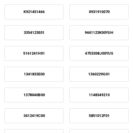
K921451466
0931910070
3354123E01
9441123K00YUH
5161241H01
4753308J00YUS
1341833E00
1360229G01
1378040B00
1148349210
3412419C00
5851012F01