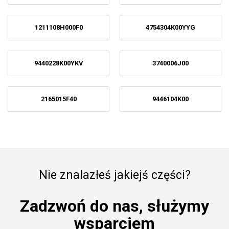
1211108H000F0
4754304K00YYG
9440228K00YKV
3740006J00
2165015F40
9446104K00
Nie znalazłeś jakiejś części?
Zadzwoń do nas, służymy
wsparciem