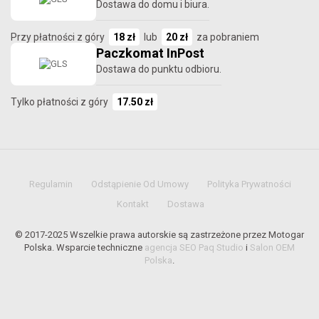
Dostawa do domu i biura.
Przy płatności z góry
18 zł
lub
20 zł
za pobraniem
Paczkomat InPost
Dostawa do punktu odbioru.
Tylko płatności z góry
17.50 zł
Regulamin
Odstąpienie Od Umowy
Polityka Prywatności
Kontakt
Dostawa
© 2017-2025 Wszelkie prawa autorskie są zastrzeżone przez Motogar
Polska. Wsparcie techniczne
agencja SEO Paq Studio
i
Salon OEM
Polska
.