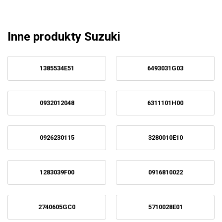
Inne produkty Suzuki
1385534E51
6493031G03
0932012048
6311101H00
0926230115
3280010E10
1283039F00
0916810022
2740605GC0
5710028E01