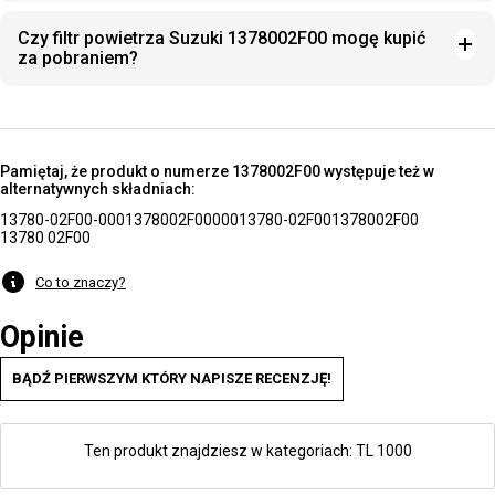
Czy filtr powietrza Suzuki 1378002F00 mogę kupić
za pobraniem?
Pamiętaj, że produkt o numerze 1378002F00 występuje też w
alternatywnych składniach:
13780-02F00-000
1378002F00000
13780-02F00
1378002F00
13780 02F00
Co to znaczy?
Opinie
BĄDŹ PIERWSZYM KTÓRY NAPISZE RECENZJĘ!
Ten produkt znajdziesz w kategoriach:
TL 1000