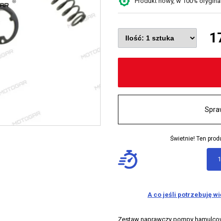
Produkt nowy, w 100% oryginaln
1
Spra
Świetnie! Ten pr
1
A co jeśli potrzebuję w
Zestaw naprawczy pompy hamulcowej