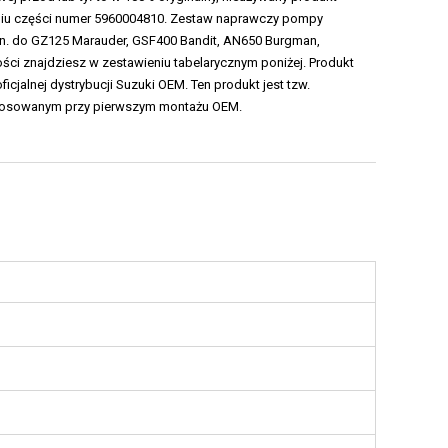
iu części numer 5960004810. Zestaw naprawczy pompy
.in. do GZ125 Marauder, GSF400 Bandit, AN650 Burgman,
ości znajdziesz w zestawieniu tabelarycznym poniżej. Produkt
ficjalnej dystrybucji Suzuki OEM. Ten produkt jest tzw.
stosowanym przy pierwszym montażu OEM.