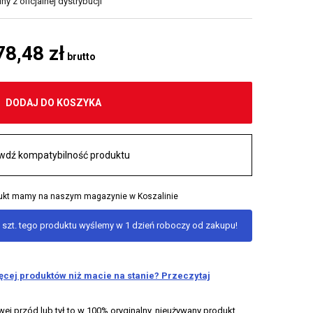
y z oficjalnej dystrybucji
78,48 zł
brutto
DODAJ DO KOSZYKA
wdź kompatybilność produktu
odukt mamy na naszym magazynie w Koszalinie
 szt. tego produktu wyślemy w 1 dzień roboczy od zakupu!
ięcej produktów niż macie na stanie? Przeczytaj
 przód lub tył to w 100% oryginalny, nieużywany produkt