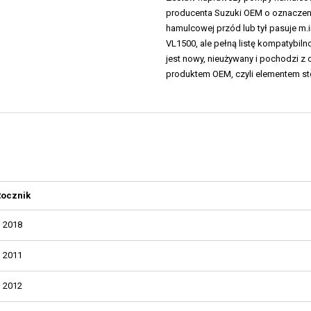
producenta Suzuki OEM o oznaczen
hamulcowej przód lub tył pasuje m
VL1500, ale pełną listę kompatybiln
jest nowy, nieużywany i pochodzi z o
produktem OEM, czyli elementem 
Rocznik
2018
2011
2012