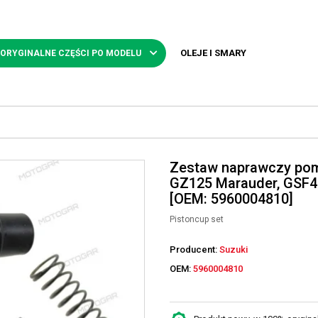
OLEJE I SMARY
 ORYGINALNE CZĘŚCI PO MODELU
Zestaw naprawczy pomp
GZ125 Marauder, GSF4
[OEM: 5960004810]
Pistoncup set
Producent:
Suzuki
OEM:
5960004810