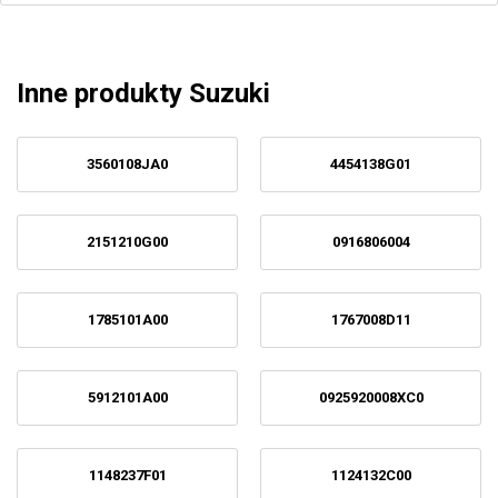
Inne produkty Suzuki
3560108JA0
4454138G01
2151210G00
0916806004
1785101A00
1767008D11
5912101A00
0925920008XC0
1148237F01
1124132C00