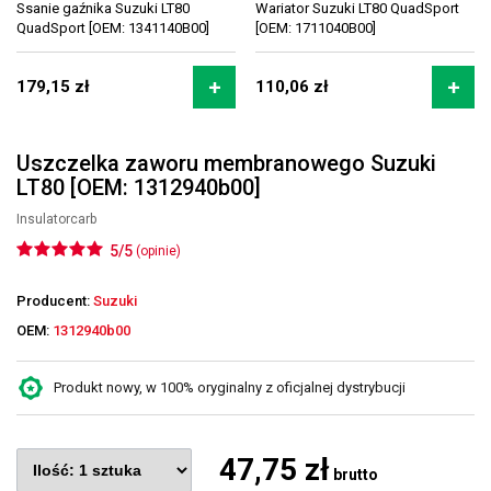
Ssanie gaźnika Suzuki LT80
Wariator Suzuki LT80 QuadSport
QuadSport [OEM: 1341140B00]
[OEM: 1711040B00]
179,15 zł
110,06 zł
Uszczelka zaworu membranowego Suzuki
LT80 [OEM: 1312940b00]
Insulatorcarb
5/5
(opinie)
Producent:
Suzuki
OEM:
1312940b00
Produkt nowy, w 100% oryginalny z oficjalnej dystrybucji
47,75 zł
brutto