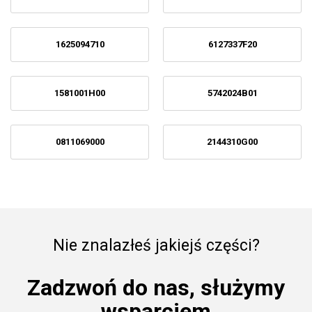
1625094710
6127337F20
1581001H00
5742024B01
0811069000
2144310G00
Nie znalazłeś jakiejś części?
Zadzwoń do nas, służymy
wsparciem