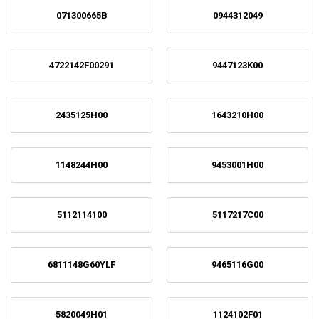
071300665B
0944312049
4722142F00291
9447123K00
2435125H00
1643210H00
1148244H00
9453001H00
5112114100
5117217C00
6811148G60YLF
9465116G00
5820049H01
1124102F01