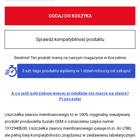
DODAJ DO KOSZYKA
Sprawdź kompatybilność produktu
Świetnie! Ten produkt mamy na naszym magazynie w Koszalinie
3 szt. tego produktu wyślemy w 1 dzień roboczy od zakupu!
A co jeśli potrzebuję więcej produktów niż macie na stanie?
Przeczytaj
Uszczelka zaworu membranowego to w 100% oryginalny, nieużywany
produkt producenta Suzuki OEM o oznaczeniu części numer
1312940b00. Uszczelka zaworu membranowego pasuje m.in. do LT80,
ale pełną listę kompatybilności znajdziesz w zestawieniu tabelarycznym