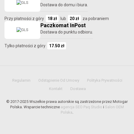
Dostawa do domu i biura.
Przy płatności z góry
18 zł
lub
20 zł
za pobraniem
Paczkomat InPost
Dostawa do punktu odbioru.
Tylko płatności z góry
17.50 zł
Regulamin
Odstąpienie Od Umowy
Polityka Prywatności
Kontakt
Dostawa
© 2017-2025 Wszelkie prawa autorskie są zastrzeżone przez Motogar
Polska. Wsparcie techniczne
agencja SEO Paq Studio
i
Salon OEM
Polska
.