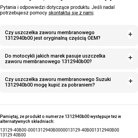
Pytania i odpowiedzi dotyczące produktu. Jeśli nadal
potrzebujesz pomocy
skontaktuj się z nami
.
Czy uszczelka zaworu membranowego
1312940b00 jest oryginalną częścią OEM?
Do motocykli jakich marek pasuje uszczelka
zaworu membranowego 1312940b00?
Czy uszczelka zaworu membranowego Suzuki
1312940b00 mogę kupić za pobraniem?
Pamiętaj, że produkt o numerze 1312940b00 występuje też w
alternatywnych składniach:
13129-40B00-000
1312940B00000
13129-40B00
1312940B00
13129 40B00