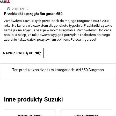
AREK
2018-09-12
Przekładki sprzęgła Burgman 650
Zamówiłem 4 sztuki tych przekładek do mojego Burgmana 650 z 2003
roku. Na kuriera nie czekałem długo, około tygodnia. Przekładki są takie
same jak na zdjęciu i pasuje w moim Burgmanie. Zamówiłem tu bo cena
spoko, a sklep, ze tak powiem wygląda porządnie i nabrałem do niego
zaufanie, także dzięki pozytywnym opiniom. Polecam gorąco!
NAPISZ SWOJĄ OPINIĘ!
Ten produkt znajdziesz w kategoriach:
AN 650 Burgman
Inne produkty Suzuki
0918012125000
9441123K00YSF