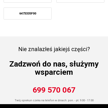
6473335F00
Nie znalazłeś jakiejś części?
Zadzwoń do nas, służymy
wsparciem
699 570 067
Twój opiekun czeka na telefon w dniach: pon. - pt. 9.00 - 17.00