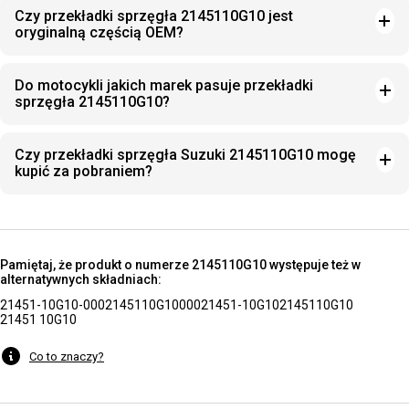
Czy przekładki sprzęgła 2145110G10 jest
oryginalną częścią OEM?
Do motocykli jakich marek pasuje przekładki
sprzęgła 2145110G10?
Czy przekładki sprzęgła Suzuki 2145110G10 mogę
kupić za pobraniem?
Pamiętaj, że produkt o numerze 2145110G10 występuje też w
alternatywnych składniach:
21451-10G10-000
2145110G10000
21451-10G10
2145110G10
21451 10G10
Co to znaczy?