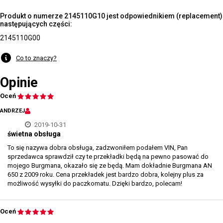
Produkt o numerze 2145110G10 jest odpowiednikiem (replacement)
następujących części:
2145110G00
Co to znaczy?
Opinie
Oceń
ANDRZEJ
2019-10-31
świetna obsługa
To się nazywa dobra obsługa, zadzwoniłem podałem VIN, Pan
sprzedawca sprawdził czy te przekładki będą na pewno pasować do
mojego Burgmana, okazało się ze będą. Mam dokładnie Burgmana AN
650 z 2009 roku. Cena przekładek jest bardzo dobra, kolejny plus za
możliwość wysyłki do paczkomatu. Dzięki bardzo, polecam!
Oceń