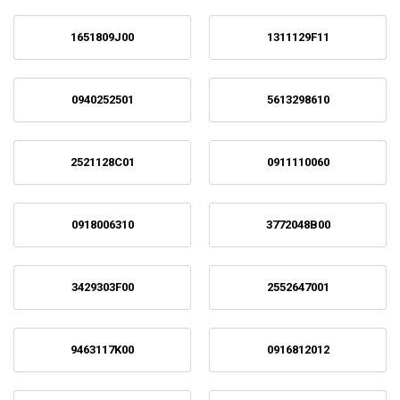
1651809J00
1311129F11
0940252501
5613298610
2521128C01
0911110060
0918006310
3772048B00
3429303F00
2552647001
9463117K00
0916812012