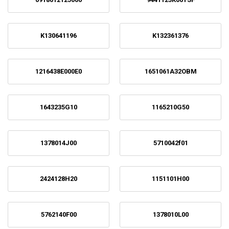
K130641196
K132361376
1216438E000E0
1651061A32OBM
1643235G10
1165210G50
1378014J00
5710042f01
2424128H20
1151101H00
5762140F00
1378010L00