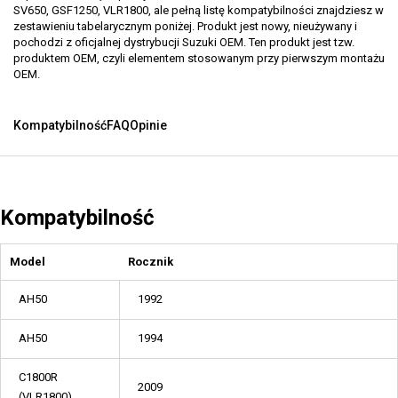
SV650, GSF1250, VLR1800, ale pełną listę kompatybilności znajdziesz w
zestawieniu tabelarycznym poniżej. Produkt jest nowy, nieużywany i
pochodzi z oficjalnej dystrybucji Suzuki OEM. Ten produkt jest tzw.
produktem OEM, czyli elementem stosowanym przy pierwszym montażu
OEM.
Kompatybilność
FAQ
Opinie
Kompatybilność
Model
Rocznik
AH50
1992
AH50
1994
C1800R
2009
(VLR1800)