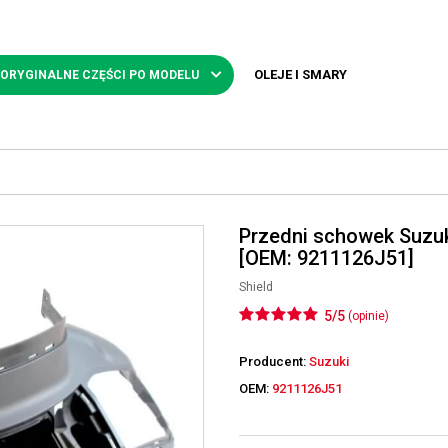
OLEJE I SMARY
 ORYGINALNE CZĘŚCI PO MODELU
Przedni schowek Suzuk
[OEM: 9211126J51]
Shield
5/5
(opinie)
Producent:
Suzuki
OEM:
9211126J51