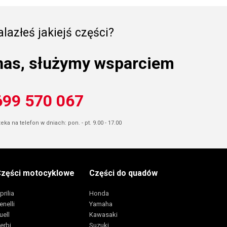
lazłeś jakiejś części?
nas, służymy wsparciem
699 570 067
ka na telefon w dniach: pon. - pt. 9.00 - 17.00
zęści motocyklowe
Części do quadów
prilia
Honda
enelli
Yamaha
uell
Kawasaki
erbi
Suzuki