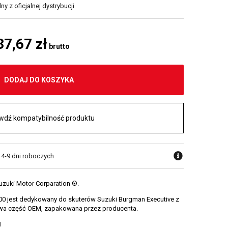
y z oficjalnej dystrybucji
37,67 zł
brutto
DODAJ DO KOSZYKA
wdź kompatybilność produktu
 4-9 dni roboczych
uzuki Motor Corparation ®.
0 jest dedykowany do skuterów Suzuki Burgman Executive z
 nowa część OEM, zapakowana przez producenta.
1