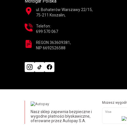
Motogar Polska
ul. Bohaterów Warszawy 22/15,
75-211 Koszalin,
Telefon:
699 570 067
REGON 363609381,
NIP 6692526588
Możesz wygodni
Nasz sklep zapewnia bezpieczne i
Visa
wygodne płatności błyskawiczne,
oferowane przez Autopay S.A.