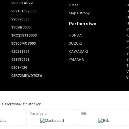
28306KAE770
O nas
D
932101632500
G
Mapa strony
H
920390086
Partnerstwo
H
130BB0635
I
1RC2581T0000
HONDA
K
M
30300MCS003
SUZUKI
P
920281994
KAWASAKI
S
921710491
YAMAHA
S
T
0801-129
V
08R72MKWD70ZA
Y
e skorzystać z płatności:
Mastercard
Blik