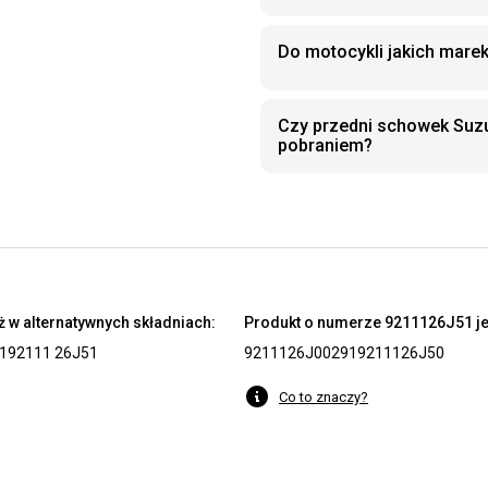
Do motocykli jakich mare
Czy przedni schowek Suz
pobraniem?
 w alternatywnych składniach:
Produkt o numerze 9211126J51 je
1
92111 26J51
9211126J00291
9211126J50
Co to znaczy?