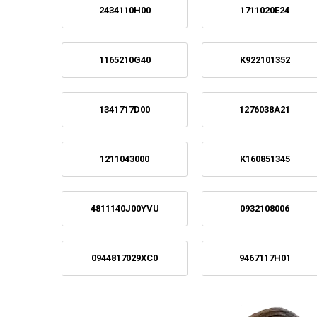
2434110H00
1711020E24
1165210G40
K922101352
1341717D00
1276038A21
1211043000
K160851345
4811140J00YVU
0932108006
0944817029XC0
9467117H01