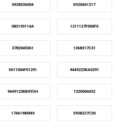
0928336004
K920461217
083193114A
1211127F000F0
3782045061
1368317C31
5611004F01291
9449223KA0291
9449123KB0YUH
1320004432
17461985M0
5938227C30