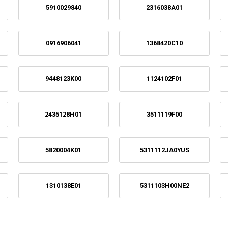
5910029840
2316038A01
0916906041
1368420C10
9448123K00
1124102F01
2435128H01
3511119F00
5820004K01
5311112JA0YUS
1310138E01
5311103H00NE2