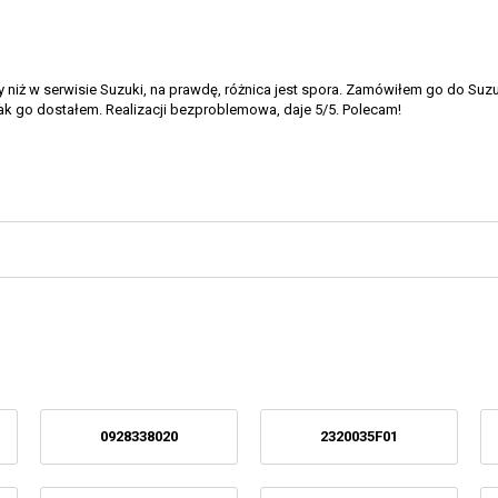
zy niż w serwisie Suzuki, na prawdę, różnica jest spora. Zamówiłem go do Suzu
k go dostałem. Realizacji bezproblemowa, daje 5/5. Polecam!
0928338020
2320035F01