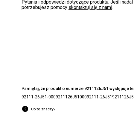
Pytania i odpowiedzi dotyczące produktu. Jeśli nadal
potrzebujesz pomocy
skontaktuj się z nami
.
Pamiętaj, że produkt o numerze 9211126J51 występuje też
92111-26J51-000
9211126J51000
92111-26J51
9211126J5
Co to znaczy?