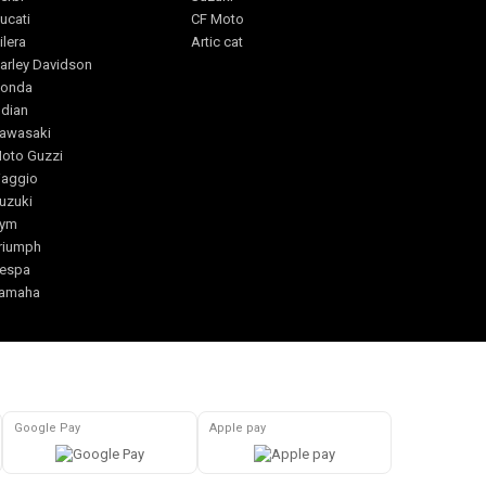
ucati
CF Moto
ilera
Artic cat
arley Davidson
onda
ndian
awasaki
oto Guzzi
iaggio
uzuki
ym
riumph
espa
amaha
Google Pay
Apple pay