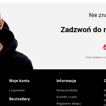
Nie zna
Zadzwoń do 
Twój opiekun cze
Moje konto
Informacja
C
Logowanie
Nowe produkty
A
B
Kontakt z nami
Bestsellery
B
Regulamin sklepu
D