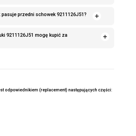
k pasuje przedni schowek 9211126J51?
uki 9211126J51 mogę kupić za
st odpowiednikiem (replacement) następujących części: