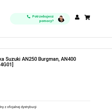
Potrzebujesz
pomocy?
wka Suzuki AN250 Burgman, AN400
14G01]
y z oficjalnej dystrybucji