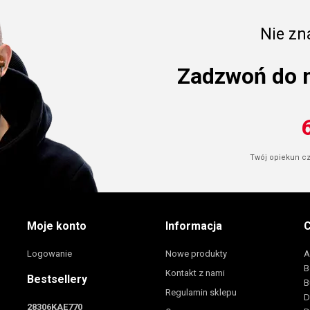
Nie zna
Zadzwoń do 
Twój opiekun cze
Moje konto
Informacja
C
Logowanie
Nowe produkty
A
B
Kontakt z nami
Bestsellery
B
Regulamin sklepu
D
28306KAE770