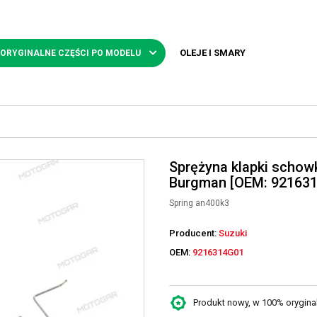
OLEJE I SMARY
 ORYGINALNE CZĘŚCI PO MODELU
Sprężyna klapki scho
Burgman [OEM: 92163
Spring an400k3
Producent:
Suzuki
OEM:
9216314G01
Produkt nowy, w 100% oryginaln