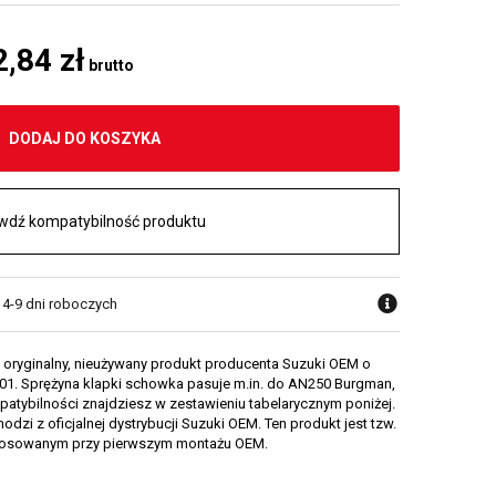
2,84 zł
brutto
DODAJ DO KOSZYKA
wdź kompatybilność produktu
 4-9 dni roboczych
 oryginalny, nieużywany produkt producenta Suzuki OEM o
1. Sprężyna klapki schowka pasuje m.in. do AN250 Burgman,
patybilności znajdziesz w zestawieniu tabelarycznym poniżej.
odzi z oficjalnej dystrybucji Suzuki OEM. Ten produkt jest tzw.
stosowanym przy pierwszym montażu OEM.