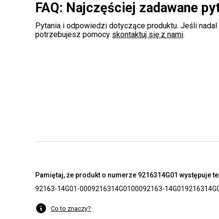
FAQ: Najczęściej zadawane py
Pytania i odpowiedzi dotyczące produktu. Jeśli nadal
potrzebujesz pomocy
skontaktuj się z nami
.
Pamiętaj, że produkt o numerze 9216314G01 występuje te
92163-14G01-000
9216314G01000
92163-14G01
9216314G
Co to znaczy?