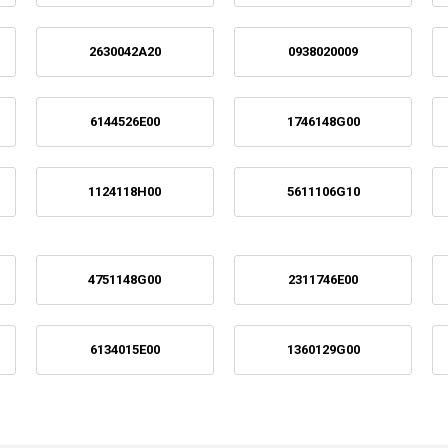
2630042A20
0938020009
6144526E00
1746148G00
1124118H00
5611106G10
4751148G00
2311746E00
6134015E00
1360129G00