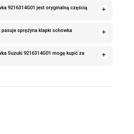
wka 9216314G01 jest oryginalną częścią
k pasuje sprężyna klapki schowka
owka Suzuki 9216314G01 mogę kupić za