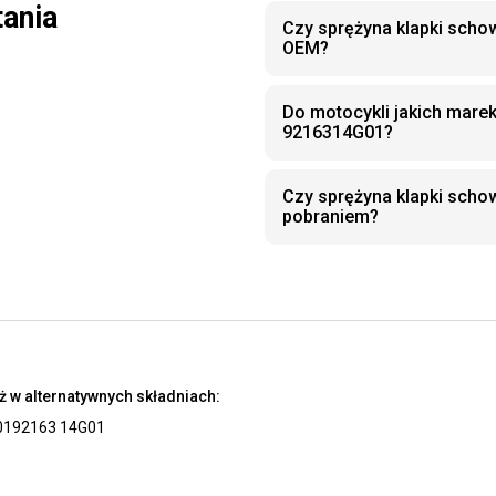
tania
Czy sprężyna klapki scho
OEM?
Do motocykli jakich mare
9216314G01?
Czy sprężyna klapki sch
pobraniem?
ż w alternatywnych składniach:
01
92163 14G01