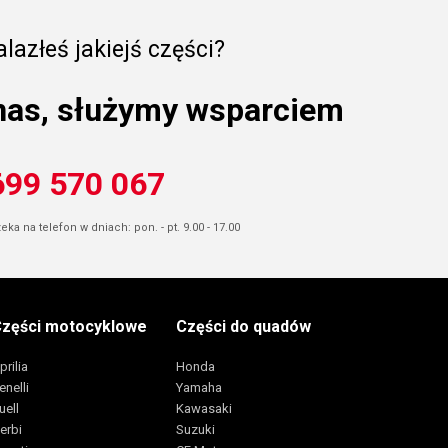
lazłeś jakiejś części?
nas, służymy wsparciem
699 570 067
ka na telefon w dniach: pon. - pt. 9.00 - 17.00
zęści motocyklowe
Części do quadów
prilia
Honda
enelli
Yamaha
uell
Kawasaki
erbi
Suzuki