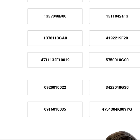
1337048B00
1311042a13
1378113GA0
4192219F20
4711132E10019
5750010G00
0920010022
3422048G30
0916010035
4754304K00YYG