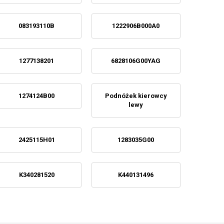
083193110B
1222906B000A0
1277138201
6828106G00YAG
1274124B00
Podnóżek kierowcy
lewy
2425115H01
1283035G00
K340281520
K440131496