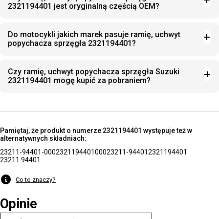
2321194401 jest oryginalną częścią OEM?
Do motocykli jakich marek pasuje ramię, uchwyt
popychacza sprzęgła 2321194401?
Czy ramię, uchwyt popychacza sprzęgła Suzuki
2321194401 mogę kupić za pobraniem?
Pamiętaj, że produkt o numerze 2321194401 występuje też w
alternatywnych składniach:
23211-94401-000
2321194401000
23211-94401
2321194401
23211 94401
Co to znaczy?
Opinie