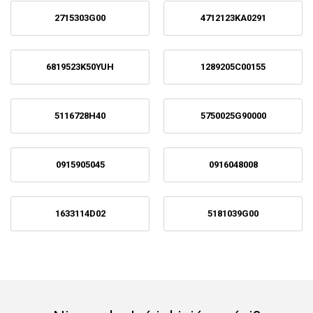
2715303G00
4712123KA0291
6819523K50YUH
1289205C00155
5116728H40
5750025G90000
0915905045
0916048008
1633114D02
5181039G00