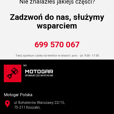
Nie znalazłeś jakiejś części?
Zadzwoń do nas, służymy
wsparciem
699 570 067
Twój opiekun czeka na telefon w dniach: pon. - pt. 9.00 - 17.00
Motogar Polska
ul. Bohaterów Warszawy 22/15,
75-211 Koszalin,