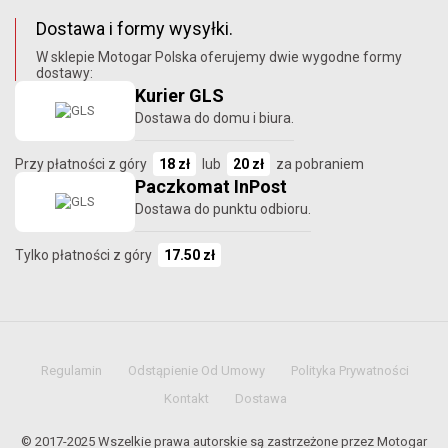
Dostawa i formy wysyłki.
W sklepie Motogar Polska oferujemy dwie wygodne formy
dostawy:
Kurier GLS
Dostawa do domu i biura.
Przy płatności z góry
18 zł
lub
20 zł
za pobraniem
Paczkomat InPost
Dostawa do punktu odbioru.
Tylko płatności z góry
17.50 zł
Regulamin
Odstąpienie Od Umowy
Polityka Prywatności
Kontakt
Dostawa
© 2017-2025 Wszelkie prawa autorskie są zastrzeżone przez Motogar