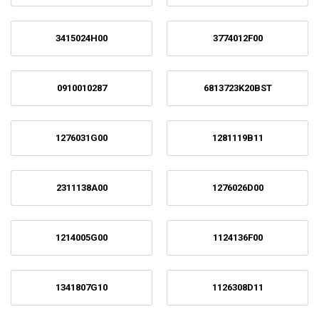
3415024H00
3774012F00
0910010287
6813723K20BST
1276031G00
1281119B11
2311138A00
1276026D00
1214005G00
1124136F00
1341807G10
1126308D11