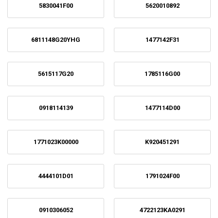
5830041F00
5620010892
6811148G20YHG
1477142F31
5615117G20
1785116G00
0918114139
1477114D00
1771023K00000
K920451291
4444101D01
1791024F00
0910306052
4722123KA0291