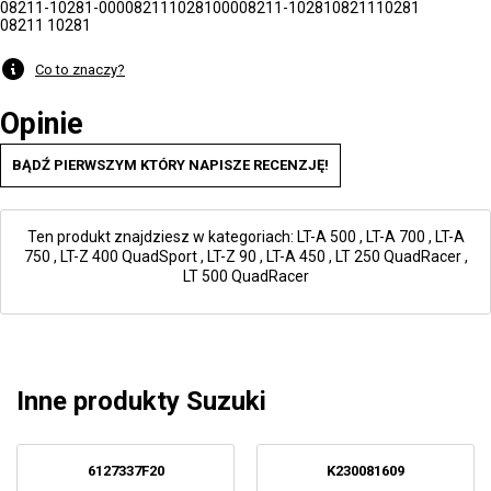
08211-10281-000
0821110281000
08211-10281
0821110281
08211 10281
Co to znaczy?
Opinie
BĄDŹ PIERWSZYM KTÓRY NAPISZE RECENZJĘ!
Ten produkt znajdziesz w kategoriach:
LT-A 500
,
LT-A 700
,
LT-A
750
,
LT-Z 400 QuadSport
,
LT-Z 90
,
LT-A 450
,
LT 250 QuadRacer
,
LT 500 QuadRacer
Inne produkty Suzuki
6127337F20
K230081609