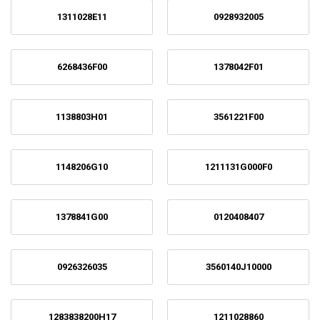
1311028E11
0928932005
6268436F00
1378042F01
1138803H01
3561221F00
1148206G10
1211131G000F0
1378841G00
0120408407
0926326035
3560140J10000
1283838200H17
1211028860