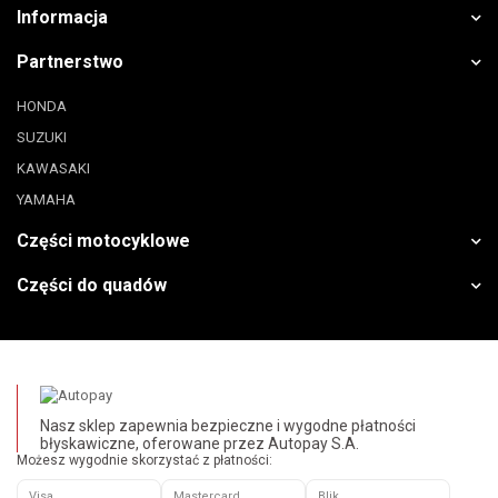
Informacja
Partnerstwo
HONDA
SUZUKI
KAWASAKI
YAMAHA
Części motocyklowe
Części do quadów
Nasz sklep zapewnia bezpieczne i wygodne płatności
błyskawiczne, oferowane przez Autopay S.A.
Możesz wygodnie skorzystać z płatności:
Visa
Mastercard
Blik