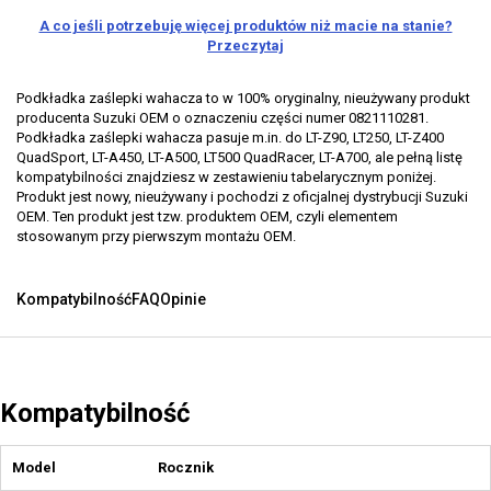
A co jeśli potrzebuję więcej produktów niż macie na stanie?
Przeczytaj
Podkładka zaślepki wahacza to w 100% oryginalny, nieużywany produkt
producenta Suzuki OEM o oznaczeniu części numer 0821110281.
Podkładka zaślepki wahacza pasuje m.in. do LT-Z90, LT250, LT-Z400
QuadSport, LT-A450, LT-A500, LT500 QuadRacer, LT-A700, ale pełną listę
kompatybilności znajdziesz w zestawieniu tabelarycznym poniżej.
Produkt jest nowy, nieużywany i pochodzi z oficjalnej dystrybucji Suzuki
OEM. Ten produkt jest tzw. produktem OEM, czyli elementem
stosowanym przy pierwszym montażu OEM.
Kompatybilność
FAQ
Opinie
Kompatybilność
Model
Rocznik