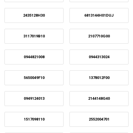
2435128H30
6813144H01DUJ
3117019B10
2107710G00
0944821008
0944313024
5650049F10
1378012F00
0949124013
2144148G40
1517098110
2552004701