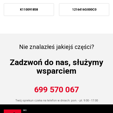
K110091858
1216416G000C0
Nie znalazłeś jakiejś części?
Zadzwoń do nas, służymy
wsparciem
699 570 067
Twój opiekun czeka na telefon w dniach: pon. - pt. 9.00 - 17.00