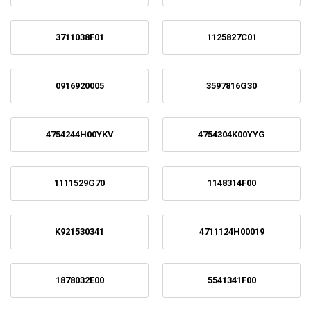
3711038F01
1125827C01
0916920005
3597816G30
4754244H00YKV
4754304K00YYG
1111529G70
1148314F00
K921530341
4711124H00019
1878032E00
5541341F00