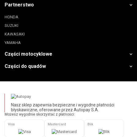
Partnerstwo
HONDA
SUZUKI
KAWASAKI
YAMAHA
Części motocyklowe
Części do quadów
Nasz sklep zapewnia bezpieczne i wygodne płatności
błyskawiczne, oferowane przez Autopay S.A.
Możesz wygodnie skorzystać z płatności:
Visa
Mastercard
Blik