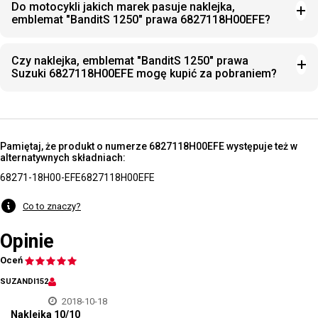
Do motocykli jakich marek pasuje naklejka,
emblemat "BanditS 1250" prawa 6827118H00EFE?
Czy naklejka, emblemat "BanditS 1250" prawa
Suzuki 6827118H00EFE mogę kupić za pobraniem?
Pamiętaj, że produkt o numerze 6827118H00EFE występuje też w
alternatywnych składniach:
68271-18H00-EFE
6827118H00EFE
Co to znaczy?
Opinie
Oceń
SUZANDI152
2018-10-18
Naklejka 10/10