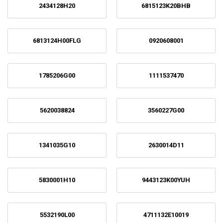
2434128H20
6815123K20BHB
6813124H00FLG
0920608001
1785206G00
1111537470
5620038824
3560227G00
1341035G10
2630014D11
5830001H10
9443123K00YUH
5532190L00
4711132E10019