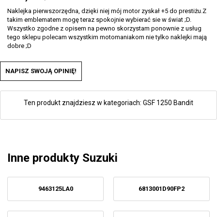
Naklejka pierwszorzędna, dzięki niej mój motor zyskał +5 do prestiżu.Z
takim emblematem mogę teraz spokojnie wybierać sie w świat ;D.
Wszystko zgodne z opisem na pewno skorzystam ponownie z usług
tego sklepu polecam wszystkim motomaniakom nie tylko naklejki mają
dobre ;D
NAPISZ SWOJĄ OPINIĘ!
Ten produkt znajdziesz w kategoriach:
GSF 1250 Bandit
Inne produkty Suzuki
9463125LA0
6813001D90FP2