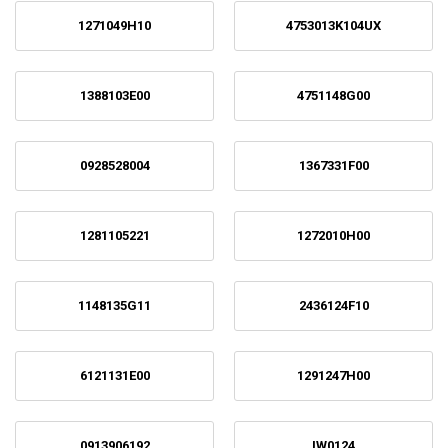
1271049H10
4753013K104UX
1388103E00
4751148G00
0928528004
1367331F00
1281105221
1272010H00
1148135G11
2436124F10
6121131E00
1291247H00
0913906192
IW0124