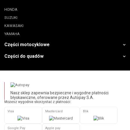
HONDA
SUZUKI
KAWASAKI
YAMAHA
Części motocyklowe
Części do quadów
Nasz sklep zapewnia bezpieczne i wygodne płatności
błyskawiczne, oferowane przez Autopay S.A.
Możesz wygodnie skorzystać z płatności:
Visa
Mastercard
Blik
Google Pay
Apple pay