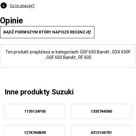
Co to znaczy?
Opinie
BĄDŹ PIERWSZYM KTÓRY NAPISZE RECENZJĘ!
Ten produkt znajdziesz w kategoriach:
GSF 650 Bandit
,
GSX 650F
,
GSF 600 Bandit
,
RF 600
Inne produkty Suzuki
1135124F00
1335744080
1274744B00
4315104701