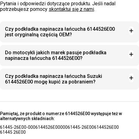
Pytania i odpowiedzi dotyczące produktu. Jeśli nadal
potrzebujesz pomocy
skontaktuj się z nami
.
Czy podkładka napinacza łańcucha 6144526E00
jest oryginalną częścią OEM?
Do motocykli jakich marek pasuje podkładka
napinacza łańcucha 6144526E00?
Czy podkładka napinacza łańcucha Suzuki
6144526E00 mogę kupić za pobraniem?
Pamiętaj, że produkt o numerze 6144526E00 występuje też w
alternatywnych składniach:
61445-26E00-000
6144526E00000
61445-26E00
6144526E00
61445 26E00