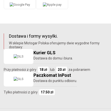
Dostawa i formy wysyłki.
W sklepie Motogar Polska oferujemy dwie wygodne formy
dostawy:
Kurier GLS
Dostawa do domu i biura.
Przy płatności z góry
18 zł
lub
20 zł
za pobraniem
Paczkomat InPost
Dostawa do punktu odbioru.
Tylko płatności z góry
17.50 zł