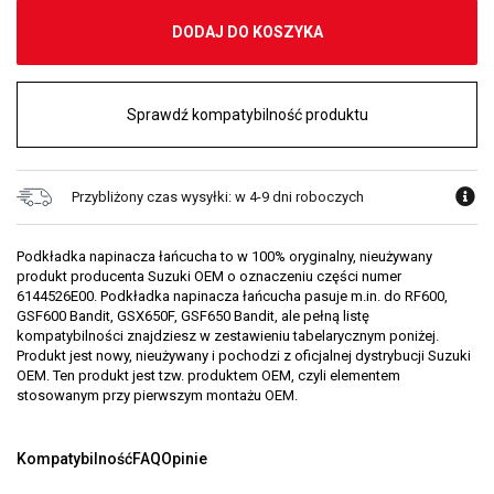
DODAJ DO KOSZYKA
Sprawdź kompatybilność produktu
Przybliżony czas wysyłki: w 4-9 dni roboczych
Podkładka napinacza łańcucha to w 100% oryginalny, nieużywany
produkt producenta Suzuki OEM o oznaczeniu części numer
6144526E00. Podkładka napinacza łańcucha pasuje m.in. do RF600,
GSF600 Bandit, GSX650F, GSF650 Bandit, ale pełną listę
kompatybilności znajdziesz w zestawieniu tabelarycznym poniżej.
Produkt jest nowy, nieużywany i pochodzi z oficjalnej dystrybucji Suzuki
OEM. Ten produkt jest tzw. produktem OEM, czyli elementem
stosowanym przy pierwszym montażu OEM.
Kompatybilność
FAQ
Opinie