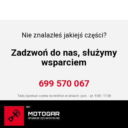
Nie znalazłeś jakiejś części?
Zadzwoń do nas, służymy
wsparciem
699 570 067
Twój opiekun czeka na telefon w dniach: pon. - pt. 9.00 - 17.00