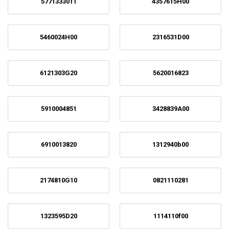
5771333011
4357615H00
5460024H00
2316531D00
6121303G20
5620016823
5910004851
3428839A00
6910013820
1312940b00
2174810G10
0821110281
1323595D20
1114110f00