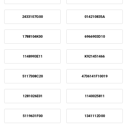
2433107G00
014210835A
1788104K00
6966903D10
1148993E11
K921451466
5117308C20
4736141F10019
1281026E01
1140025811
5119631F00
1341112D00