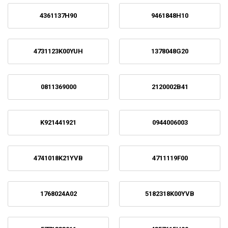
4361137H90
9461848H10
4731123K00YUH
1378048G20
0811369000
2120002B41
K921441921
0944006003
4741018K21YVB
4711119F00
1768024A02
5182318K00YVB