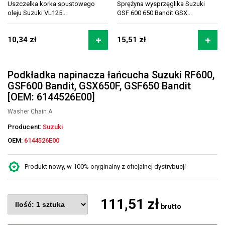
Uszczelka korka spustowego
Sprężyna wysprzęglika Suzuki
oleju Suzuki VL125...
GSF 600 650 Bandit GSX...
10,34 zł
15,51 zł
Podkładka napinacza łańcucha Suzuki RF600,
GSF600 Bandit, GSX650F, GSF650 Bandit
[OEM: 6144526E00]
Washer Chain A
Producent:
Suzuki
OEM:
6144526E00
Produkt nowy, w 100% oryginalny z oficjalnej dystrybucji
111,51 zł
brutto