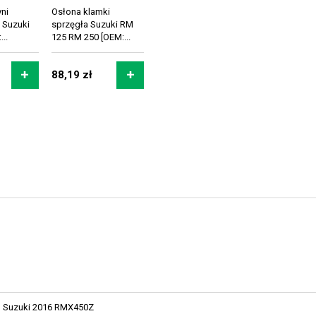
ni
Osłona klamki
) Suzuki
sprzęgła Suzuki RM
..
125 RM 250 [OEM:...
88,19 zł
Suzuki 2016 RMX450Z