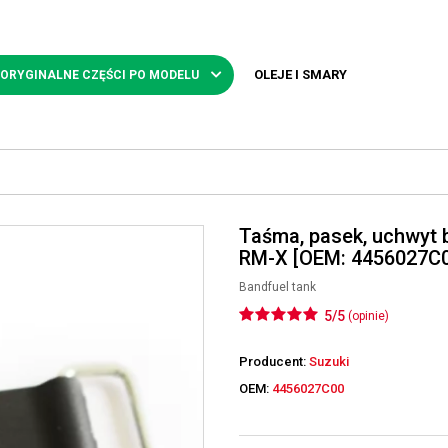
OLEJE I SMARY
 ORYGINALNE CZĘŚCI PO MODELU
Taśma, pasek, uchwyt 
RM-X [OEM: 4456027C
Bandfuel tank
5/5
(opinie)
Producent:
Suzuki
OEM:
4456027C00