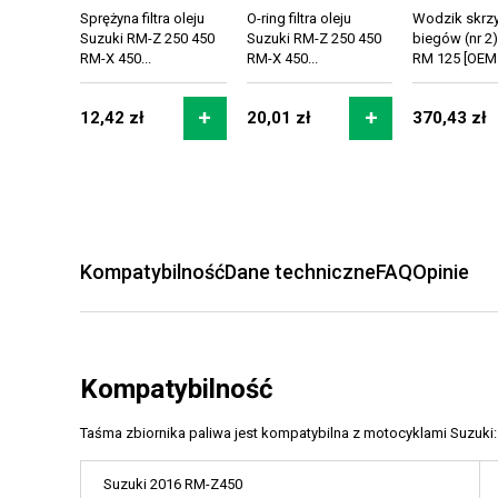
Sprężyna filtra oleju
O-ring filtra oleju
Wodzik skrzy
Suzuki RM-Z 250 450
Suzuki RM-Z 250 450
biegów (nr 2
RM-X 450...
RM-X 450...
RM 125 [OEM:.
12,42 zł
20,01 zł
370,43 zł
Kompatybilność
Dane techniczne
FAQ
Opinie
Kompatybilność
Taśma zbiornika paliwa jest kompatybilna z motocyklami Suzuki:
Suzuki 2016 RM-Z450