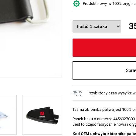
Produkt nowy, w 100% oryginaln
3
Spra
Przybliżony czas wysyłki: w
Taśma zbiornika paliwa jest 100% o
Pasek baku o numerze 4456027C00 j
Jest to część fabrycznie nowa i or
Kod OEM uchwytu zbiornika pali