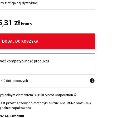
y z oficjalnej dystrybucji
5,31 zł
brutto
DODAJ DO KOSZYKA
wdź kompatybilność produktu
 4-9 dni roboczych
ryginalnym elementem Suzuki Motor Corporation ®.
est przeznaczony do motocykli Suzuki RM. RM-Z oraz RM-X.
yginalnie zapakowana.
wa: 4456027C00