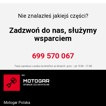
Nie znalazłeś jakiejś części?
Zadzwoń do nas, służymy
wsparciem
699 570 067
Twój opiekun czeka na telefon w dniach: pon. - pt. 9.00 - 17.00
Motogar Polska