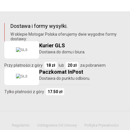
Dostawa i formy wysyłki.
W sklepie Motogar Polska oferujemy dwie wygodne formy
dostawy:
Kurier GLS
Dostawa do domu i biura.
Przy płatności z góry
18 zł
lub
20 zł
za pobraniem
Paczkomat InPost
Dostawa do punktu odbioru.
Tylko płatności z góry
17.50 zł
Regulamin
Odstąpienie Od Umowy
Polityka Prywatności