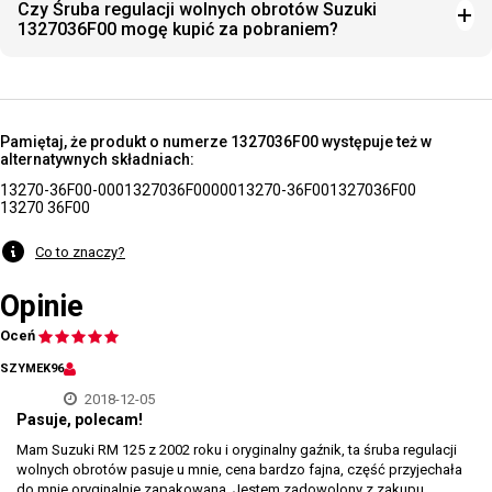
Czy Śruba regulacji wolnych obrotów Suzuki
1327036F00 mogę kupić za pobraniem?
Pamiętaj, że produkt o numerze 1327036F00 występuje też w
alternatywnych składniach:
13270-36F00-000
1327036F00000
13270-36F00
1327036F00
13270 36F00
Co to znaczy?
Opinie
Oceń
SZYMEK96
2018-12-05
Pasuje, polecam!
Mam Suzuki RM 125 z 2002 roku i oryginalny gaźnik, ta śruba regulacji
wolnych obrotów pasuje u mnie, cena bardzo fajna, część przyjechała
do mnie oryginalnie zapakowana. Jestem zadowolony z zakupu,