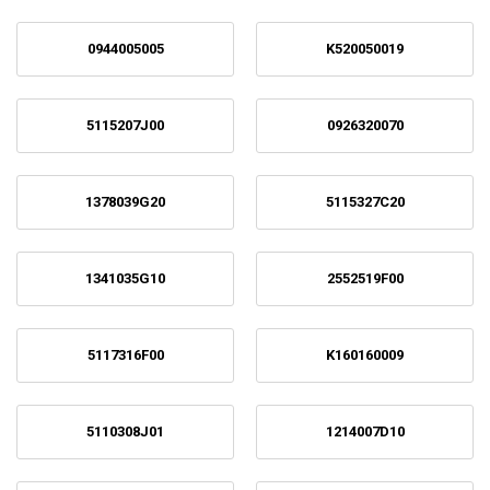
0944005005
K520050019
5115207J00
0926320070
1378039G20
5115327C20
1341035G10
2552519F00
5117316F00
K160160009
5110308J01
1214007D10