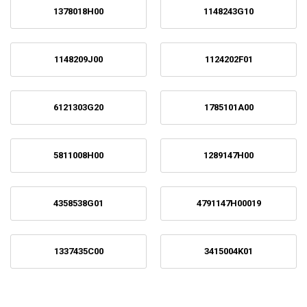
1378018H00
1148243G10
1148209J00
1124202F01
6121303G20
1785101A00
5811008H00
1289147H00
4358538G01
4791147H00019
1337435C00
3415004K01