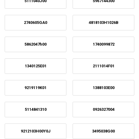
5111040J00
5967144300
2740605GA0
4818103H1026B
5862047h00
1740099872
1340125E01
2111014F01
9219119K01
1388103E00
5114841310
0926327004
9212103H00Y0J
3495038G00