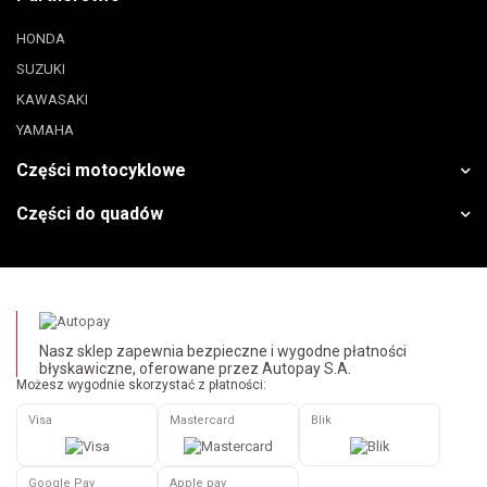
HONDA
SUZUKI
KAWASAKI
YAMAHA
Części motocyklowe
Części do quadów
Nasz sklep zapewnia bezpieczne i wygodne płatności
błyskawiczne, oferowane przez Autopay S.A.
Możesz wygodnie skorzystać z płatności:
Visa
Mastercard
Blik
Google Pay
Apple pay