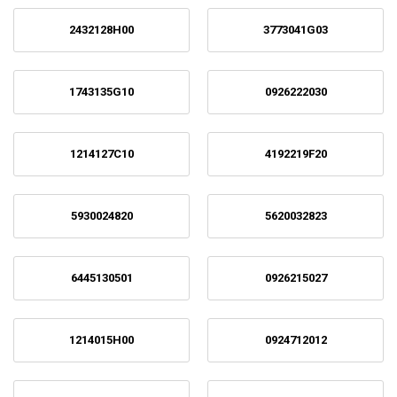
2432128H00
3773041G03
1743135G10
0926222030
1214127C10
4192219F20
5930024820
5620032823
6445130501
0926215027
1214015H00
0924712012