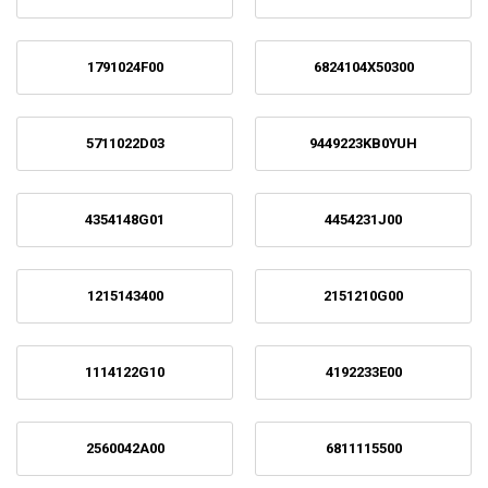
1791024F00
6824104X50300
5711022D03
9449223KB0YUH
4354148G01
4454231J00
1215143400
2151210G00
1114122G10
4192233E00
2560042A00
6811115500