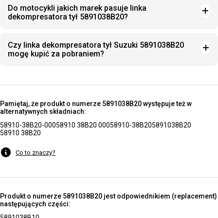
Do motocykli jakich marek pasuje linka
dekompresatora tył 5891038B20?
Czy linka dekompresatora tył Suzuki 5891038B20
mogę kupić za pobraniem?
Pamiętaj, że produkt o numerze 5891038B20 występuje też w
alternatywnych składniach:
58910-38B20-000
58910 38B20 000
58910-38B20
5891038B20
58910 38B20
Co to znaczy?
Produkt o numerze 5891038B20 jest odpowiednikiem (replacement)
następujących części:
5891038B10