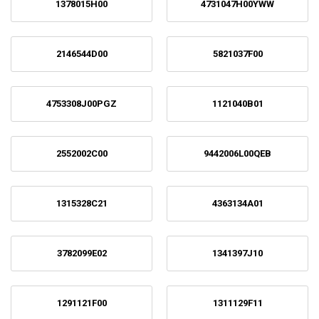
1378015H00
4731047H00YWW
2146544D00
5821037F00
4753308J00PGZ
1121040B01
2552002C00
9442006L00QEB
1315328C21
4363134A01
3782099E02
1341397J10
1291121F00
1311129F11