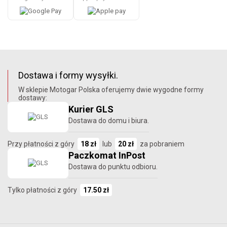
Dostawa i formy wysyłki.
W sklepie Motogar Polska oferujemy dwie wygodne formy
dostawy:
Kurier GLS
Dostawa do domu i biura.
Przy płatności z góry
18 zł
lub
20 zł
za pobraniem
Paczkomat InPost
Dostawa do punktu odbioru.
Tylko płatności z góry
17.50 zł