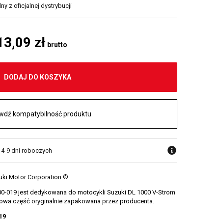
y z oficjalnej dystrybucji
13,09 zł
brutto
DODAJ DO KOSZYKA
wdź kompatybilność produktu
 4-9 dni roboczych
uki Motor Corporation ®.
0-019 jest dedykowana do motocykli Suzuki DL 1000 V-Strom
e nowa część oryginalnie zapakowana przez producenta.
19