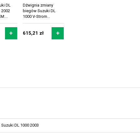
uki DL
Dźwignia zmiany
 2002
biegów Suzuki DL
M:...
1000 V-Strom...
615,21 zł
Suzuki DL 1000 2003