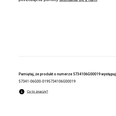
Pamiętaj, że produkt o numerze 5734106G00019 występuje
57341-06G00-019
5734106G00019
Co to znaczy?