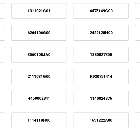
1311021G01
6475149G00
6264106G00
2422128H00
3560108JA0
1380027E00
2111031G00
K920751414
4459002841
1140024876
1114118H00
1651222A00