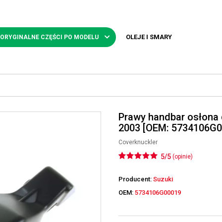
OLEJE I SMARY
 ORYGINALNE CZĘŚCI PO MODELU
Prawy handbar osłona 
2003 [OEM: 5734106G0
Coverknuckler
5/5
(opinie)
Producent:
Suzuki
OEM:
5734106G00019