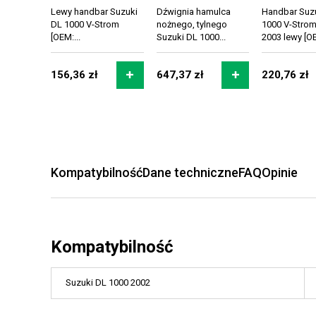
Lewy handbar Suzuki
Dźwignia hamulca
Handbar Suz
DL 1000 V-Strom
nożnego, tylnego
1000 V-Strom
[OEM:...
Suzuki DL 1000...
2003 lewy [OE
156,36 zł
647,37 zł
220,76 zł
Kompatybilność
Dane techniczne
FAQ
Opinie
Kompatybilność
Suzuki DL 1000 2002