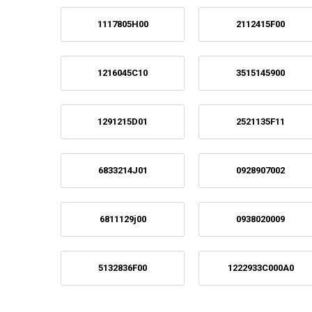
1117805H00
2112415F00
1216045C10
3515145900
1291215D01
2521135F11
6833214J01
0928907002
6811129j00
0938020009
5132836F00
1222933C000A0