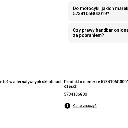
Do motocykli jakich mare
5734106G00019?
Czy prawy handbar osłon
za pobraniem?
 też w alternatywnych składniach:
Produkt o numerze 5734106G00019
części:
5734106G00
Co to znaczy?