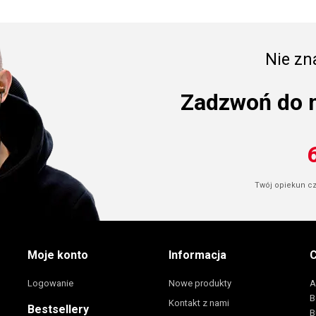
Nie zna
Zadzwoń do 
Twój opiekun cze
Moje konto
Informacja
C
Logowanie
Nowe produkty
A
B
Kontakt z nami
Bestsellery
B