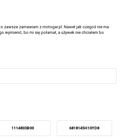
go to zawsze zamawiam z motogar.pl. Nawet jak czegoś nie ma
go wymienić, bo mi się połamał, a używek nie chciałem bo
1114803B00
6818145H10YD8