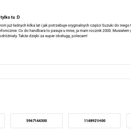
tylko tu :D
m już ładnych kilka lat i jak potrzebuje oryginalnych części Suzuki do nie
fonicznie. Co do handbara to pasuje u mnie, ja mam rocznik 2003. Musiałem 
odróżniały. Także dzięki za super obsługę, polecam!
5967144300
1148921H00