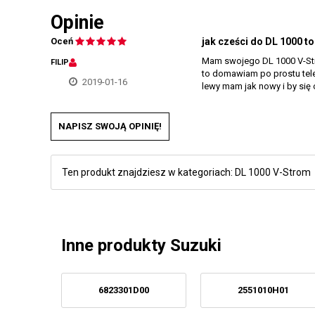
Opinie
Oceń
jak cześci do DL 1000 to 
Mam swojego DL 1000 V-Stro
FILIP
to domawiam po prostu tele
2019-01-16
lewy mam jak nowy i by się 
NAPISZ SWOJĄ OPINIĘ!
Ten produkt znajdziesz w kategoriach:
DL 1000 V-Strom
Inne produkty Suzuki
6823301D00
2551010H01