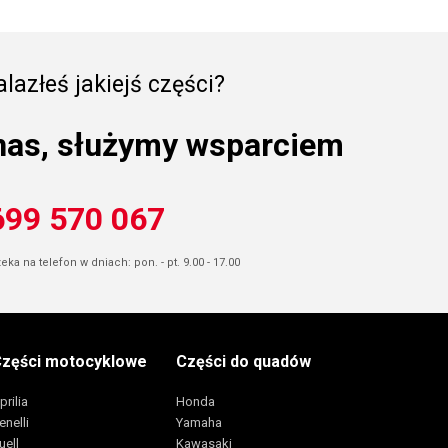
lazłeś jakiejś części?
nas, służymy wsparciem
699 570 067
ka na telefon w dniach: pon. - pt. 9.00 - 17.00
zęści motocyklowe
Części do quadów
prilia
Honda
enelli
Yamaha
uell
Kawasaki