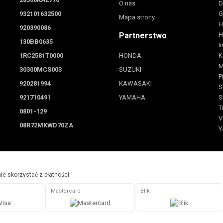
O nas
D
932101632500
G
Mapa strony
H
920390086
Partnerstwo
H
130BB0635
I
1RC2581T0000
HONDA
K
M
30300MCS003
SUZUKI
P
920281994
KAWASAKI
S
921710491
YAMAHA
S
T
0801-129
V
08R72MKWD70ZA
Y
e skorzystać z płatności:
Mastercard
Blik