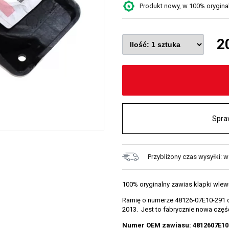
Produkt nowy, w 100% oryginaln
2
Spra
Przybliżony czas wysyłki: w
100% oryginalny zawias klapki wlew
Ramię o numerze 48126-07E10-291 d
2013. Jest to fabrycznie nowa czę
Numer OEM zawiasu: 4812607E10