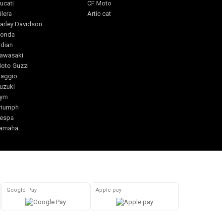
ucati
CF Moto
ilera
Artic cat
arley Davidson
onda
ndian
awasaki
oto Guzzi
iaggio
uzuki
ym
riumph
espa
amaha
Google Pay
Apple pay