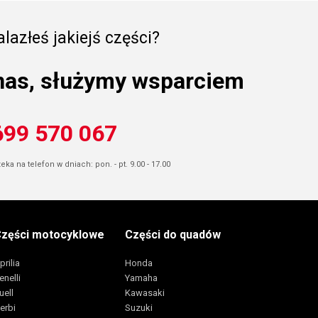
lazłeś jakiejś części?
nas, służymy wsparciem
699 570 067
ka na telefon w dniach: pon. - pt. 9.00 - 17.00
zęści motocyklowe
Części do quadów
prilia
Honda
enelli
Yamaha
uell
Kawasaki
erbi
Suzuki