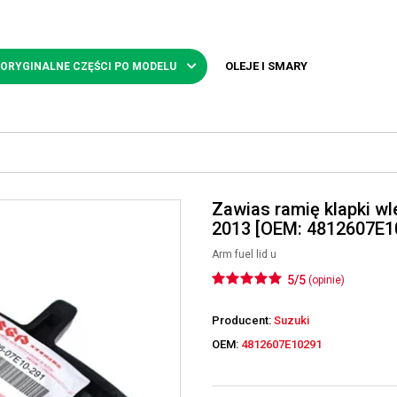
OLEJE I SMARY
 ORYGINALNE CZĘŚCI PO MODELU
Zawias ramię klapki w
2013 [OEM: 4812607E1
Arm fuel lid u
5/5
(opinie)
Producent:
Suzuki
OEM:
4812607E10291