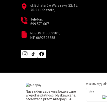
ul. Bohaterów Warszawy 22/15,
75-211 Koszalin,
Telefon:
699 570 067
REGON 363609381,
NIP 6692526588
Możesz wygodni
Nasz sklep zapewnia bezpieczne i
Visa
wygodne płatności błyskawiczne,
oferowane przez Autopay S.A.