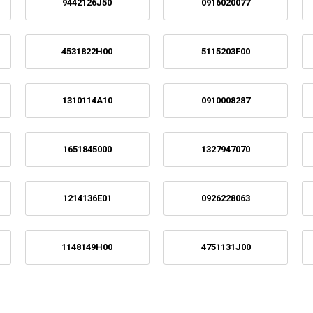
9442126J50
0916020077
4531822H00
5115203F00
1310114A10
0910008287
1651845000
1327947070
1214136E01
0926228063
1148149H00
4751131J00