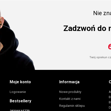
Nie zna
Zadzwoń do 
Twój opiekun cze
Moje konto
Informacja
C
Logowanie
Nowe produkty
A
B
Kontakt z nami
Bestsellery
B
Regulamin sklepu
D
28306KAE770