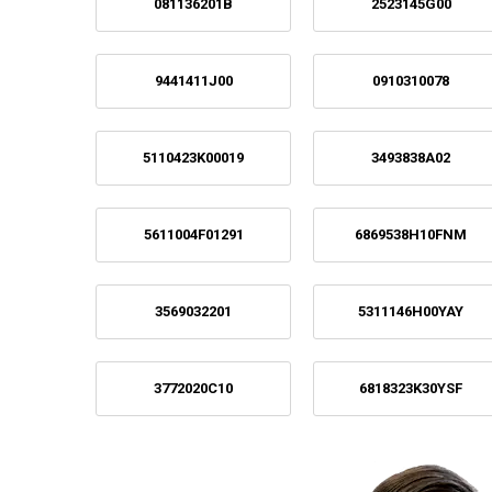
081136201B
2523145G00
9441411J00
0910310078
5110423K00019
3493838A02
5611004F01291
6869538H10FNM
3569032201
5311146H00YAY
3772020C10
6818323K30YSF