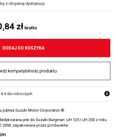
y z oficjalnej dystrybucji
0,84 zł
brutto
DODAJ DO KOSZYKA
wdź kompatybilność produktu
 4-9 dni roboczych
u paliwa Suzuki Motor Corporaton ®.
edykowana jest do Suzuki Burgman: UH 125 i UH 200 z roku
ść OEM, zapakowana przez producenta.
291