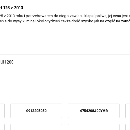
H 125 z 2013
z 2013 roku i potrzebowałem do niego zawiasu klapki paliwa, jej cena jest 
enia do wysyłki minął około tydzień, także dość szybko jak na część na zamó
,
UH 200
0913205050
4754208J00YVB