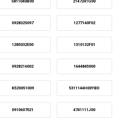
5811040B00
2147241G00
0928325097
1277140F02
1285032E00
1310132F01
0928216002
1644845000
K520051009
5311144H00YBD
0910607021
4741111J00