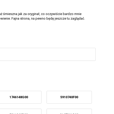
aż śmieszna jak za oryginał, co oczywiście bardzo mnie
wienie. Fajna strona, na pewno będę jeszcze tu zaglądać.
1746148G00
5910740F00