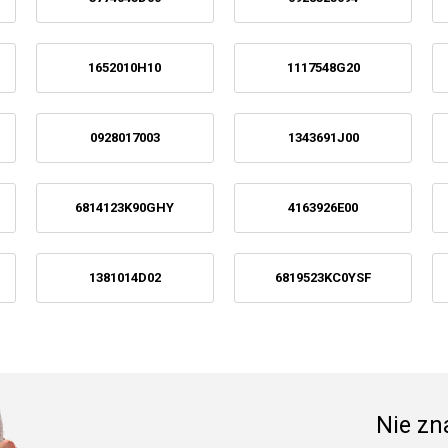
1652010H10
1117548G20
0928017003
1343691J00
6814123K90GHY
4163926E00
1381014D02
6819523KC0YSF
Nie zna