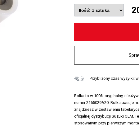
2
Spra
Przybliżony czas wysyłki: w
Rolka to w 100% oryginalny, nieuż
numer 2165029A20. Rolka pasuje m.i
znajdziesz w zestawieniu tabelarycz
oficjalnej dystrybucji Suzuki OEM. 
stosowanym przy pierwszym monta