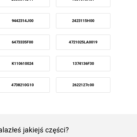
9442314J00
2423115H00
6473335F00
4721025LA0019
K110610024
1374136F30
4738210G10
2622127c00
lazłeś jakiejś części?