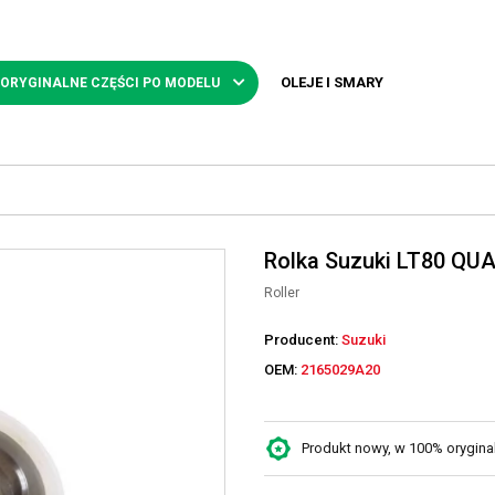
OLEJE I SMARY
 ORYGINALNE CZĘŚCI PO MODELU
Rolka Suzuki LT80 QU
Roller
Producent:
Suzuki
OEM:
2165029A20
Produkt nowy, w 100% oryginaln