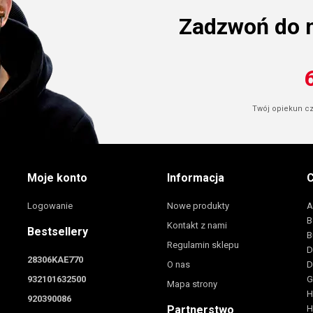
Zadzwoń do 
Twój opiekun cze
Moje konto
Informacja
C
Logowanie
Nowe produkty
A
B
Kontakt z nami
Bestsellery
B
Regulamin sklepu
D
28306KAE770
O nas
D
932101632500
G
Mapa strony
H
920390086
Partnerstwo
H