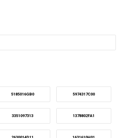
5185016GB0
5974317C00
3351097313
1378802FA1
2630014D11
1631610H01