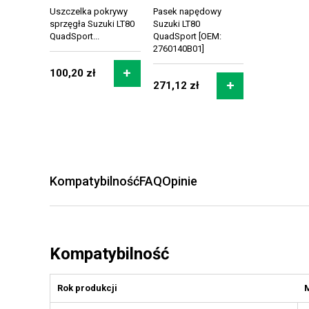
Uszczelka pokrywy
Pasek napędowy
sprzęgła Suzuki LT80
Suzuki LT80
QuadSport...
QuadSport [OEM:
2760140B01]
100,20 zł
271,12 zł
Kompatybilność
FAQ
Opinie
Kompatybilność
Rok produkcji