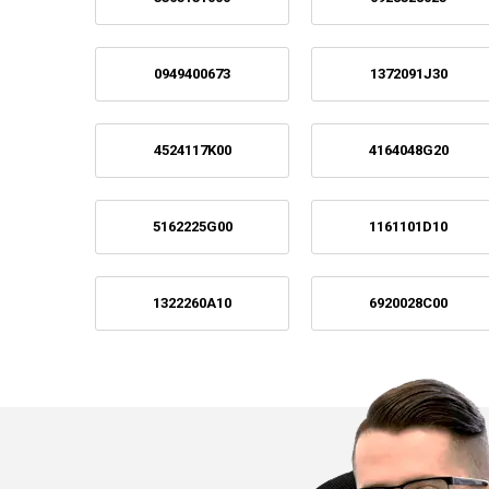
0949400673
1372091J30
4524117K00
4164048G20
5162225G00
1161101D10
1322260A10
6920028C00