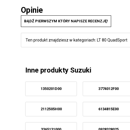
Opinie
BĄDŹ PIERWSZYM KTÓRY NAPISZE RECENZJĘ!
Ten produkt znajdziesz w kategoriach:
LT 80 QuadSport
Inne produkty Suzuki
1350201D00
3774012F00
2112505H00
6134815E00
3365131000
0928328025