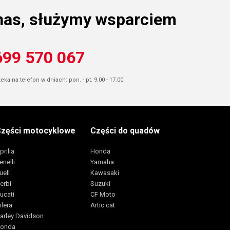
nas, służymy wsparciem
699 570 067
ka na telefon w dniach: pon. - pt. 9.00 - 17.00
zęści motocyklowe
Części do quadów
prilia
Honda
enelli
Yamaha
uell
Kawasaki
erbi
Suzuki
ucati
CF Moto
ilera
Artic cat
arley Davidson
onda