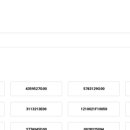
4359527G00
5743129G00
3113213E00
1210021F10050
3774045D00
0928325094