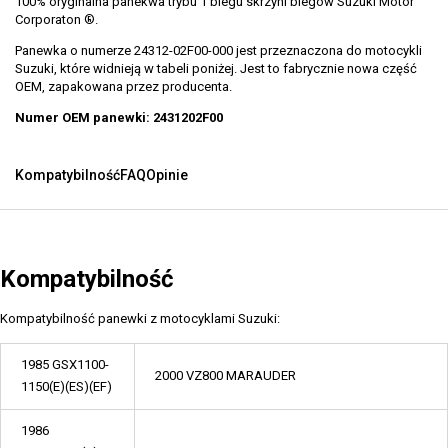
100% oryginalna panekwa trybu 1 biegu skrzyni biegów Suzuki Motor
Corporaton ®.
Panewka o numerze 24312-02F00-000 jest przeznaczona do motocykli
Suzuki, które widnieją w tabeli poniżej. Jest to fabrycznie nowa część
OEM, zapakowana przez producenta.
Numer OEM panewki: 2431202F00
Kompatybilność
FAQ
Opinie
Kompatybilność
Kompatybilność panewki z motocyklami Suzuki:
1985 GSX1100-
2000 VZ800 MARAUDER
1150(E)(ES)(EF)
1986