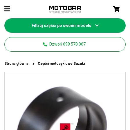
Filtruj części po swoim modelu
Dzwoń 699 570 067
Strona główna
Części motocyklowe Suzuki