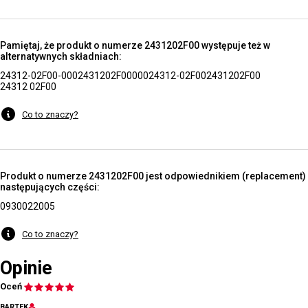
Pamiętaj, że produkt o numerze 2431202F00 występuje też w
alternatywnych składniach:
24312-02F00-000
2431202F00000
24312-02F00
2431202F00
24312 02F00
Co to znaczy?
Produkt o numerze 2431202F00 jest odpowiednikiem (replacement)
następujących części:
0930022005
Co to znaczy?
Opinie
Oceń
BARTEK