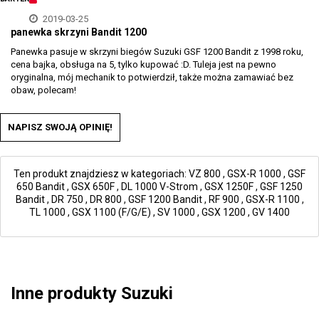
2019-03-25
panewka skrzyni Bandit 1200
Panewka pasuje w skrzyni biegów Suzuki GSF 1200 Bandit z 1998 roku,
cena bajka, obsługa na 5, tylko kupować :D. Tuleja jest na pewno
oryginalna, mój mechanik to potwierdził, także można zamawiać bez
obaw, polecam!
NAPISZ SWOJĄ OPINIĘ!
Ten produkt znajdziesz w kategoriach:
VZ 800
,
GSX-R 1000
,
GSF
650 Bandit
,
GSX 650F
,
DL 1000 V-Strom
,
GSX 1250F
,
GSF 1250
Bandit
,
DR 750
,
DR 800
,
GSF 1200 Bandit
,
RF 900
,
GSX-R 1100
,
TL 1000
,
GSX 1100 (F/G/E)
,
SV 1000
,
GSX 1200
,
GV 1400
Inne produkty Suzuki