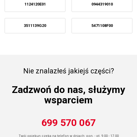
1124120E01
0944319010
3511139G20
5471108F00
Nie znalazłeś jakiejś części?
Zadzwoń do nas, służymy
wsparciem
699 570 067
Twój opiekun czeka na telefon w dniach: pon. - pt. 9.00 - 17.00