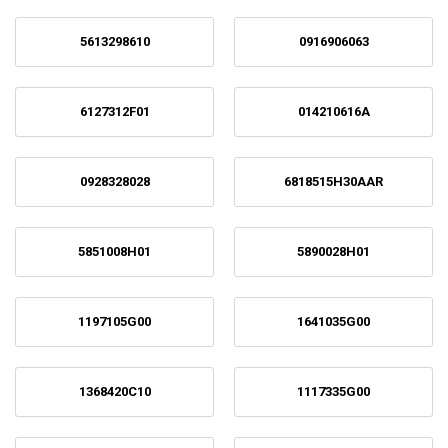
5613298610
0916906063
6127312F01
014210616A
0928328028
6818515H30AAR
5851008H01
5890028H01
1197105G00
1641035G00
1368420C10
1117335G00