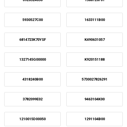
5930527C00
1633111B00
6814723K70YSF
K490631057
1327145G00000
K920151188
4318240B00
5730027826291
3782099E02
9463104K00
1210015D00050
1291104B00