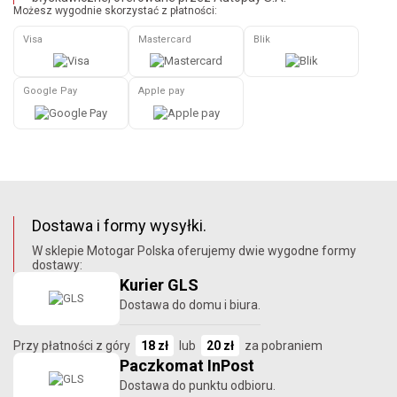
Możesz wygodnie skorzystać z płatności:
Visa
Mastercard
Blik
Google Pay
Apple pay
Dostawa i formy wysyłki.
W sklepie Motogar Polska oferujemy dwie wygodne formy
dostawy:
Kurier GLS
Dostawa do domu i biura.
Przy płatności z góry
18 zł
lub
20 zł
za pobraniem
Paczkomat InPost
Dostawa do punktu odbioru.