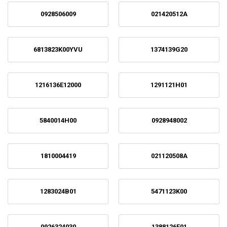
0928506009
021420512A
6813823K00YVU
1374139G20
1216136E12000
1291121H01
5840014H00
0928948002
1810004419
021120508A
1283024B01
5471123K00
0926324030
1388126F01