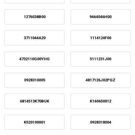
1276038B00
9464046H00
3711044A20
1114124F00
4732110G00YHG
5111231J00
0928310005
4817126J02PGZ
6814513K70BUK
K160650012
K520100001
0928318004