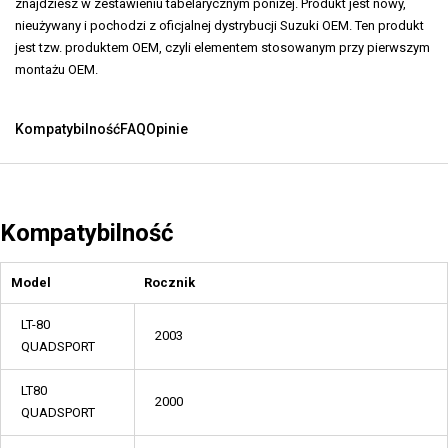
znajdziesz w zestawieniu tabelarycznym poniżej. Produkt jest nowy,
nieużywany i pochodzi z oficjalnej dystrybucji Suzuki OEM. Ten produkt
jest tzw. produktem OEM, czyli elementem stosowanym przy pierwszym
montażu OEM.
Kompatybilność
FAQ
Opinie
Kompatybilność
Model
Rocznik
LT-80
2003
QUADSPORT
LT80
2000
QUADSPORT