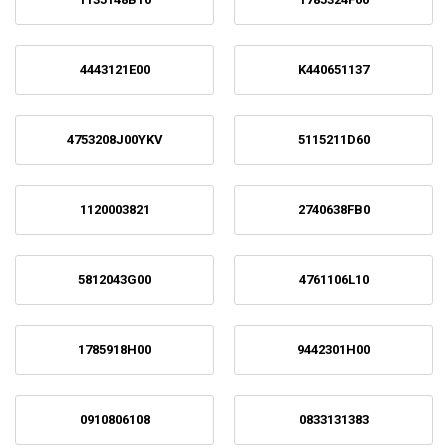
4443121E00
K440651137
4753208J00YKV
5115211D60
1120003821
2740638FB0
5812043G00
4761106L10
1785918H00
9442301H00
0910806108
0833131383