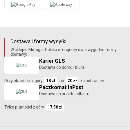
Dostawa i formy wysyłki.
W sklepie Motogar Polska oferujemy dwie wygodne formy
dostawy:
Kurier GLS
Dostawa do domu i biura.
Przy płatności z góry
18 zł
lub
20 zł
za pobraniem
Paczkomat InPost
Dostawa do punktu odbioru.
Tylko płatności z góry
17.50 zł