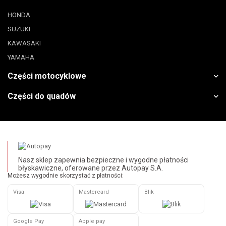
HONDA
SUZUKI
KAWASAKI
YAMAHA
Części motocyklowe
Części do quadów
Nasz sklep zapewnia bezpieczne i wygodne płatności
błyskawiczne, oferowane przez Autopay S.A.
Możesz wygodnie skorzystać z płatności:
Visa
Mastercard
Blik
Google Pay
Apple pay