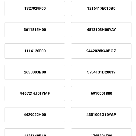
1327929F00
1216417E010B0
3611815H00
4813103H00YAY
1114120F00
9442028K40PGZ
2630003B00
5754131D20019
9467214J01YMF
6910001880
4429022H00
4351006G10YAP
1135148B10
1785324F00