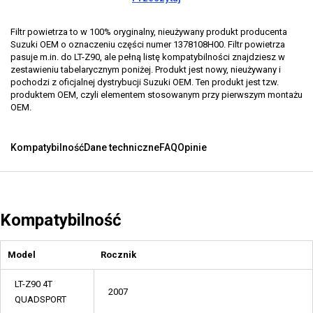
Filtr powietrza to w 100% oryginalny, nieużywany produkt producenta
Suzuki OEM o oznaczeniu części numer 1378108H00. Filtr powietrza
pasuje m.in. do LT-Z90, ale pełną listę kompatybilności znajdziesz w
zestawieniu tabelarycznym poniżej. Produkt jest nowy, nieużywany i
pochodzi z oficjalnej dystrybucji Suzuki OEM. Ten produkt jest tzw.
produktem OEM, czyli elementem stosowanym przy pierwszym montażu
OEM.
Kompatybilność
Dane techniczne
FAQ
Opinie
Kompatybilność
Model
Rocznik
LT-Z90 4T
2007
QUADSPORT