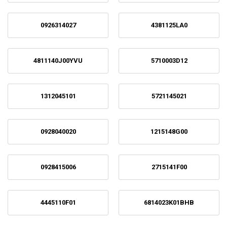
0926314027
4381125LA0
4811140J00YVU
5710003D12
1312045101
5721145021
0928040020
1215148G00
0928415006
2715141F00
4445110F01
6814023K01BHB