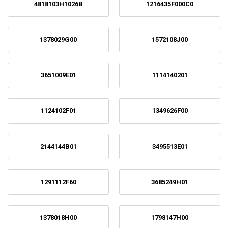
4818103H1026B
1216435F000C0
1378029G00
1572108J00
3651009E01
1114140201
1124102F01
1349626F00
2144144B01
3495513E01
1291112F60
3685249H01
1378018H00
1798147H00