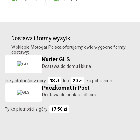
Dostawa i formy wysyłki.
W sklepie Motogar Polska oferujemy dwie wygodne formy
dostawy:
Kurier GLS
Dostawa do domu i biura.
Przy płatności z góry
18 zł
lub
20 zł
za pobraniem
Paczkomat InPost
Dostawa do punktu odbioru.
Tylko płatności z góry
17.50 zł