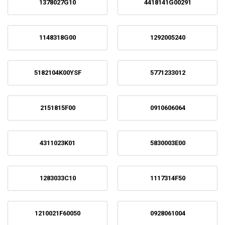
1378027G10
4418141G00291
1148318G00
1292005240
5182104K00YSF
5771233012
2151815F00
0910606064
4311023K01
5830003E00
1283033C10
1117314F50
1210021F60050
0928061004