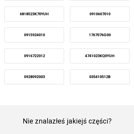
6818523K70YUH
0910607010
0915924010
1767076G00
0916722012
4741023KQ0YUH
0928092003
035410512B
Nie znalazłeś jakiejś części?