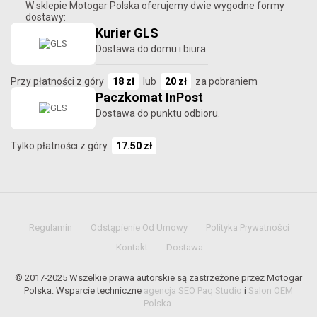
W sklepie Motogar Polska oferujemy dwie wygodne formy
dostawy:
Kurier GLS
Dostawa do domu i biura.
Przy płatności z góry
18 zł
lub
20 zł
za pobraniem
Paczkomat InPost
Dostawa do punktu odbioru.
Tylko płatności z góry
17.50 zł
Regulamin
Odstąpienie Od Umowy
Polityka Prywatności
Kontakt
Dostawa
© 2017-2025 Wszelkie prawa autorskie są zastrzeżone przez Motogar
Polska. Wsparcie techniczne
agencja SEO Paq Studio
i
Salon OEM
Polska
.