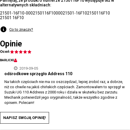
Pamiętaj, że produkt o numerze 2150116F10 występuje też w
alternatywnych składniach:
21501-16F10-000
2150116F10000
21501-16F10
2150116F10
21501 16F10
Co to znaczy?
Opinie
Oceń
BARLICKI
2019-09-05
odśrodkowe sprzęgło Address 110
Na takich częściach nie ma co oszczędzać, lepiej zrobić raz, a dobrze,
niż co chwile na jakiś chińskich częściach. Zamontowałem to sprzęgł w
Suzuki UG 110 Address z 2000 roku i działa w skuterku bez zarzutu.
Mechanik potwierdził jego oryginalność, także wszystko zgodnie z
opisem. Polecam!
NAPISZ SWOJĄ OPINIĘ!