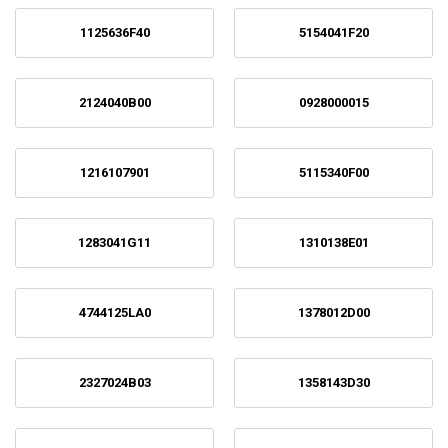
1125636F40
5154041F20
2124040B00
0928000015
1216107901
5115340F00
1283041G11
1310138E01
4744125LA0
1378012D00
2327024B03
1358143D30