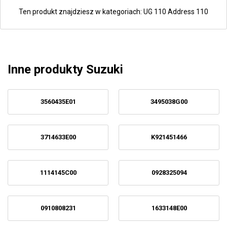
Ten produkt znajdziesz w kategoriach:
UG 110 Address 110
Inne produkty Suzuki
3560435E01
3495038G00
3714633E00
K921451466
1114145C00
0928325094
0910808231
1633148E00