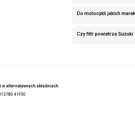
Do motocykli jakich marek
Czy filtr powietrza Suzu
 w alternatywnych składniach:
0
13780 41F00