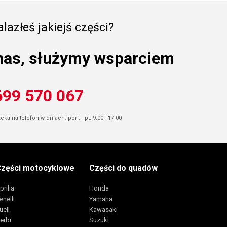
lazłeś jakiejś części?
nas, służymy wsparciem
699 570 067
ka na telefon w dniach: pon. - pt. 9.00 - 17.00
zęści motocyklowe
Części do quadów
prilia
Honda
enelli
Yamaha
uell
Kawasaki
erbi
Suzuki