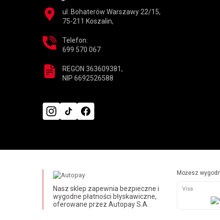
ul. Bohaterów Warszawy 22/15,
75-211 Koszalin,
Telefon:
699 570 067
REGON 363609381,
NIP 6692526588
Możesz wygodni
Nasz sklep zapewnia bezpieczne i
Visa
wygodne płatności błyskawiczne,
oferowane przez Autopay S.A.