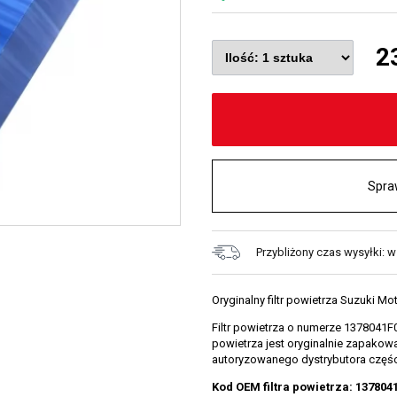
2
Spra
Przybliżony czas wysyłki: w
Oryginalny filtr powietrza Suzuki Mo
Filtr powietrza o numerze 1378041F0
powietrza jest oryginalnie zapako
autoryzowanego dystrybutora częśc
Kod OEM filtra powietrza: 137804