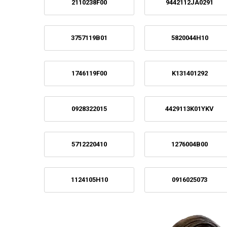
2110238F00
9442112JA0291
3757119B01
5820044H10
1746119F00
K131401292
0928322015
4429113K01YKV
5712220410
1276004B00
1124105H10
0916025073