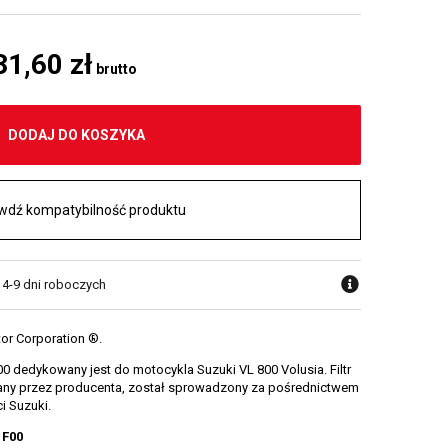
31,60 zł
brutto
DODAJ DO KOSZYKA
wdź kompatybilność produktu
 4-9 dni roboczych
tor Corporation ®.
0 dedykowany jest do motocykla Suzuki VL 800 Volusia. Filtr
wany przez producenta, został sprowadzony za pośrednictwem
i Suzuki.
1F00