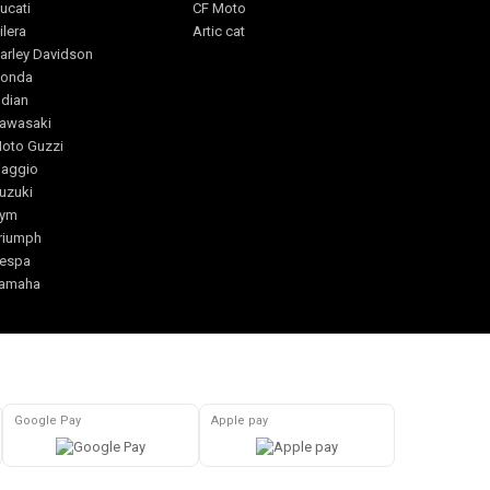
ucati
CF Moto
ilera
Artic cat
arley Davidson
onda
ndian
awasaki
oto Guzzi
iaggio
uzuki
ym
riumph
espa
amaha
Google Pay
Apple pay