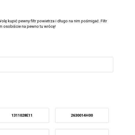
ę kupić pewny filtr powietrza i długo na nim pośmigać. Filtr
am osobiście na pewno tu wrócę!
1311028E11
2630014H00