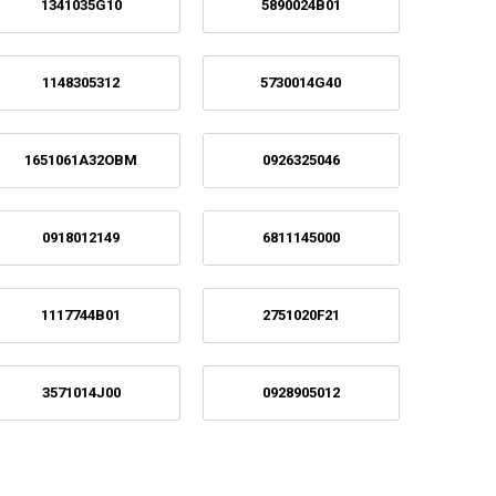
1341035G10
5890024B01
1148305312
5730014G40
1651061A32OBM
0926325046
0918012149
6811145000
1117744B01
2751020F21
3571014J00
0928905012