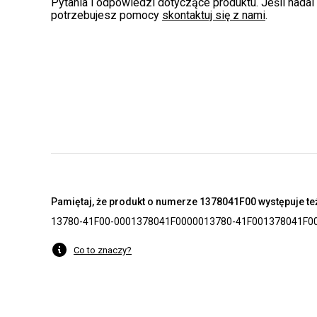
Pytania i odpowiedzi dotyczące produktu. Jeśli nadal
potrzebujesz pomocy
skontaktuj się z nami
.
Pamiętaj, że produkt o numerze 1378041F00 występuje też
13780-41F00-000
1378041F00000
13780-41F00
1378041F0
Co to znaczy?