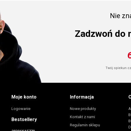
Nie zna
Zadzwoń do 
Twój opiekun cze
Moje konto
Informacja
C
Logowanie
Nowe produkty
A
B
Kontakt z nami
Bestsellery
B
Regulamin sklepu
D