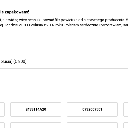
lnie zapakowany!
 nie widzę więc sensu kupować filtr powietrza od niepewnego producenta. Wol
ojej Hondzie VL 800 Volusia z 2002 roku. Polecam serdecznie i pozdrawiam, s
olusia) (C 800)
2433114A20
0932009501