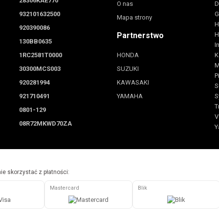
28306KAE770
O nas
D
932101632500
G
Mapa strony
H
920390086
Partnerstwo
H
130BB0635
I
1RC2581T0000
HONDA
K
M
30300MCS003
SUZUKI
P
920281994
KAWASAKI
S
921710491
YAMAHA
S
T
0801-129
V
08R72MKWD70ZA
Y
e skorzystać z płatności:
Mastercard
Blik