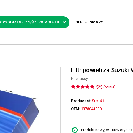
OLEJE I SMARY
 ORYGINALNE CZĘŚCI PO MODELU
Filtr powietrza Suzuki
Filter assy
5/5
(opinie)
Producent:
Suzuki
OEM:
1378041F00
Produkt nowy, w 100% oryginaln