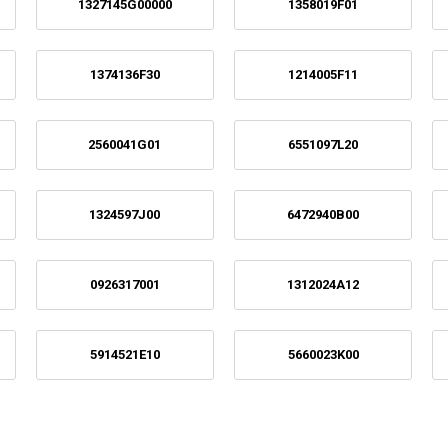
1327145G00000
1358019F01
1374136F30
1214005F11
2560041G01
6551097L20
1324597J00
6472940B00
0926317001
1312024A12
5914521E10
5660023K00