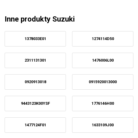
Inne produkty Suzuki
1378033E01
1274114D50
2311131301
1476006L00
0920913018
0915920013000
9443123K00YSF
1776146H00
1477124F01
1633109J00