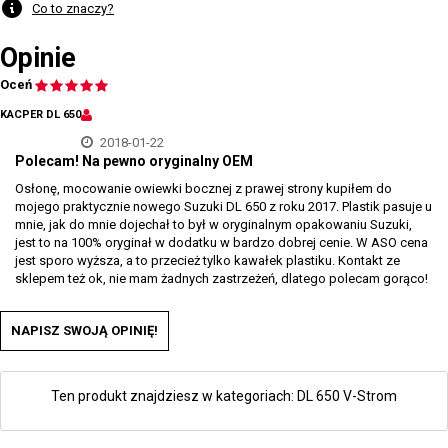
Co to znaczy?
Opinie
Oceń
KACPER DL 650
2018-01-22
Polecam! Na pewno oryginalny OEM
Osłonę, mocowanie owiewki bocznej z prawej strony kupiłem do
mojego praktycznie nowego Suzuki DL 650 z roku 2017. Plastik pasuje u
mnie, jak do mnie dojechał to był w oryginalnym opakowaniu Suzuki,
jest to na 100% oryginał w dodatku w bardzo dobrej cenie. W ASO cena
jest sporo wyższa, a to przecież tylko kawałek plastiku. Kontakt ze
sklepem też ok, nie mam żadnych zastrzeżeń, dlatego polecam gorąco!
NAPISZ SWOJĄ OPINIĘ!
Ten produkt znajdziesz w kategoriach:
DL 650 V-Strom