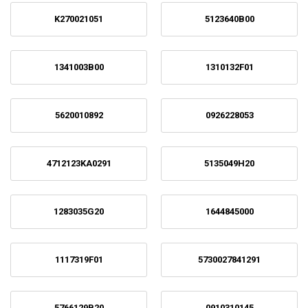
K270021051
5123640B00
1341003B00
1310132F01
5620010892
0926228053
4712123KA0291
5135049H20
1283035G20
1644845000
1117319F01
5730027841291
5766129B20
0910310145