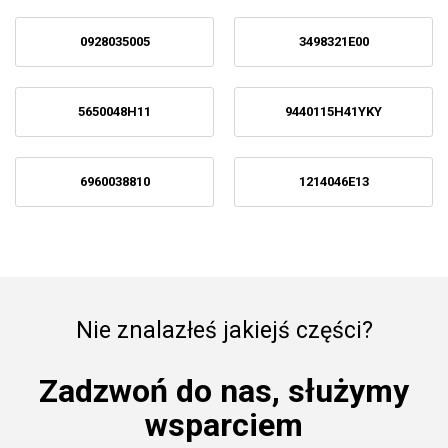
0928035005
3498321E00
5650048H11
9440115H41YKY
6960038810
1214046E13
Nie znalazłeś jakiejś części?
Zadzwoń do nas, służymy
wsparciem