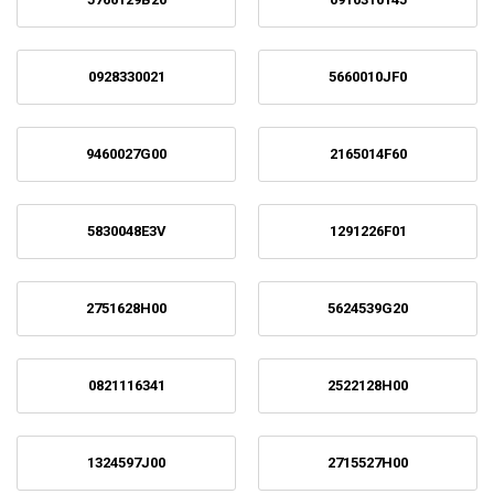
0928330021
5660010JF0
9460027G00
2165014F60
5830048E3V
1291226F01
2751628H00
5624539G20
0821116341
2522128H00
1324597J00
2715527H00