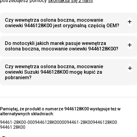
potrzebujesz pomocy
skontaktuj się z nami
.
Czy wewnętrza osłona boczna, mocowanie
owiewki 9446128K00 jest oryginalną częścią OEM?
Do motocykli jakich marek pasuje wewnętrza
osłona boczna, mocowanie owiewki 9446128K00?
Czy wewnętrza osłona boczna, mocowanie
owiewki Suzuki 9446128K00 mogę kupić za
pobraniem?
Pamiętaj, że produkt o numerze 9446128K00 występuje też w
alternatywnych składniach:
94461-28K00-000
9446128K00000
94461-28K00
9446128K00
94461 28K00