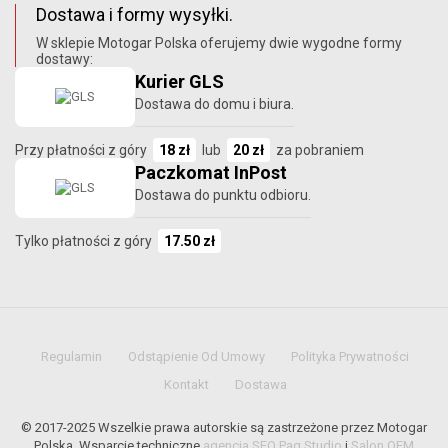
Dostawa i formy wysyłki.
W sklepie Motogar Polska oferujemy dwie wygodne formy
dostawy:
Kurier GLS
Dostawa do domu i biura.
Przy płatności z góry
18 zł
lub
20 zł
za pobraniem
Paczkomat InPost
Dostawa do punktu odbioru.
Tylko płatności z góry
17.50 zł
Regulamin
Odstąpienie Od Umowy
Polityka Prywatności
Kontakt
Dostawa
© 2017-2025 Wszelkie prawa autorskie są zastrzeżone przez Motogar
Polska. Wsparcie techniczne
agencja SEO Paq Studio
i
Salon OEM