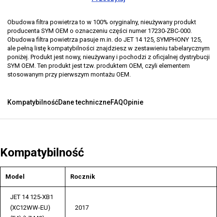
Obudowa filtra powietrza to w 100% oryginalny, nieużywany produkt
producenta SYM OEM o oznaczeniu części numer 17230-ZBC-000.
Obudowa filtra powietrza pasuje m.in. do JET 14 125, SYMPHONY 125,
ale pełną listę kompatybilności znajdziesz w zestawieniu tabelarycznym
poniżej. Produkt jest nowy, nieużywany i pochodzi z oficjalnej dystrybucji
SYM OEM. Ten produkt jest tzw. produktem OEM, czyli elementem
stosowanym przy pierwszym montażu OEM.
Kompatybilność
Dane techniczne
FAQ
Opinie
Kompatybilność
Model
Rocznik
JET 14 125-XB1
(XC12WW-EU)
2017