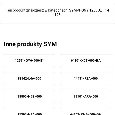
Ten produkt znajdziesz w kategoriach:
SYMPHONY 125
,
JET 14
125
Inne produkty SYM
12251-GY6-900-E1
64301-XC3-000-BA
81142-L4A-000
14431-REA-000
38800-H5B-000
13101-ARA-000
11395-H9A-000
64303-ZHA-000-GH