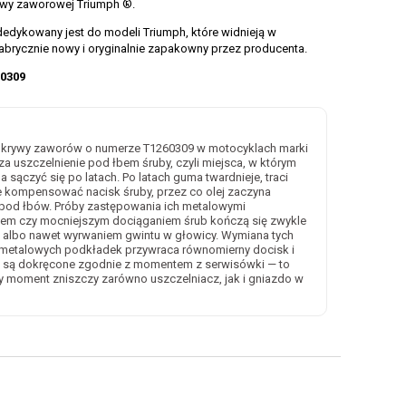
ywy zaworowej Triumph ®.
edykowany jest do modeli Triumph, które widnieją w
 fabrycznie nowy i oryginalnie zapakowny przez producenta.
0309
okrywy zaworów o numerze T1260309 w motocyklach marki
a uszczelnienie pod łbem śruby, czyli miejsca, w którym
a sączyć się po latach. Po latach guma twardnieje, traci
je kompensować nacisk śruby, przez co olej zaczyna
 spod łbów. Próby zastępowania ich metalowymi
em czy mocniejszym dociąganiem śrub kończą się zwykle
 albo nawet wyrwaniem gwintu w głowicy. Wymiana tych
etalowych podkładek przywraca równomierny docisk i
by są dokręcone zgodnie z momentem z serwisówki — to
y moment zniszczy zarówno uszczelniacz, jak i gniazdo w