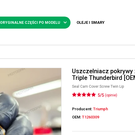
OLEJE I SMARY
 ORYGINALNE CZĘŚCI PO MODELU
Uszczelniacz pokrywy
Triple Thunderbird [O
Seal Cam Cover Screw Twin Lip
5/5
(opinie)
Producent:
Triumph
OEM:
T1260309