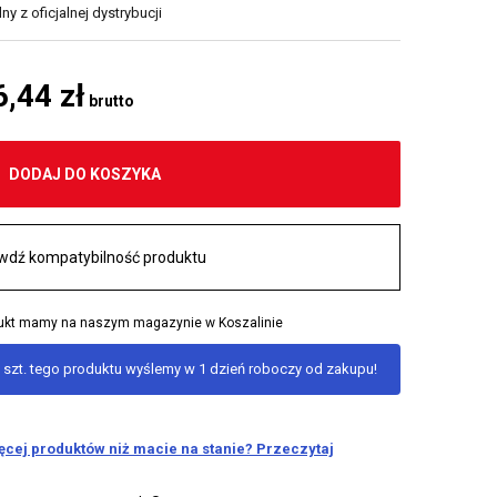
y z oficjalnej dystrybucji
6,44 zł
brutto
DODAJ DO KOSZYKA
wdź kompatybilność produktu
odukt mamy na naszym magazynie w Koszalinie
 szt. tego produktu wyślemy w 1 dzień roboczy od zakupu!
ięcej produktów niż macie na stanie? Przeczytaj