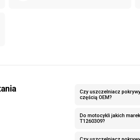
tania
Czy uszczelniacz pokrywy
częścią OEM?
Do motocykli jakich mare
T1260309?
Czy uszczelniacz pokryw