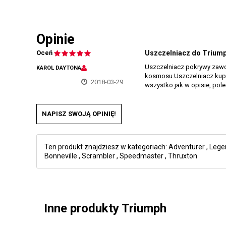
Opinie
Oceń
Uszczelniacz do Trium
Uszczelniacz pokrywy zawor
KAROL DAYTONA
kosmosu.Uszczelniacz kupił
2018-03-29
wszystko jak w opisie, pol
NAPISZ SWOJĄ OPINIĘ!
Ten produkt znajdziesz w kategoriach:
Adventurer
,
Lege
Bonneville
,
Scrambler
,
Speedmaster
,
Thruxton
Inne produkty Triumph