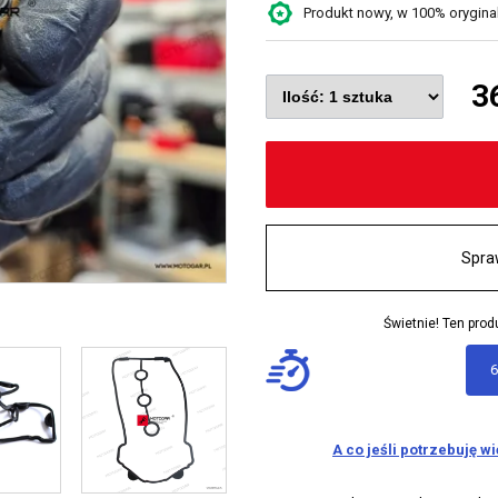
Produkt nowy, w 100% oryginaln
3
Spra
Świetnie! Ten pr
6
A co jeśli potrzebuję w