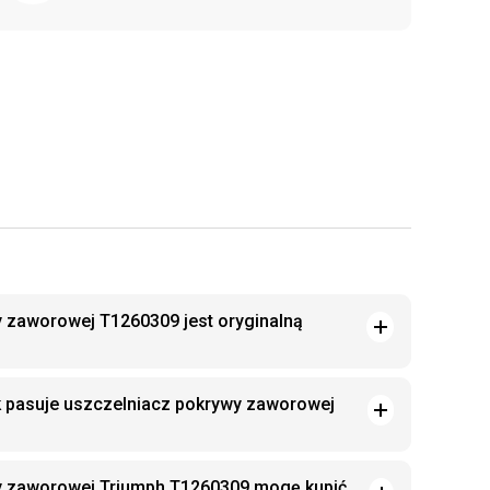
 zaworowej T1260309 jest oryginalną
k pasuje uszczelniacz pokrywy zaworowej
y zaworowej Triumph T1260309 mogę kupić