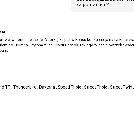
za pobraniem?
pha
owej w normalnej cenie. Dobrze, ze jest w końcu konkurencja na rynku częś
em do Triumha Daytona z 1999 roku i jest ok, takiego właśnie potrzebowałem
ecam.
nd TT
,
Thunderbird
,
Daytona
,
Speed Triple
,
Street Triple
,
Street Twin