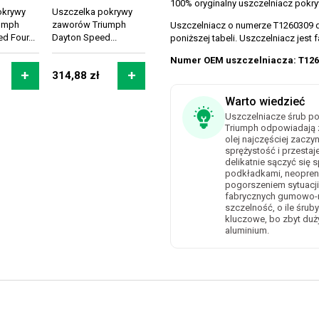
100% oryginalny uszczelniacz pokr
okrywy
Uszczelka pokrywy
umph
zaworów Triumph
Uszczelniacz o numerze T1260309 d
d Four...
Dayton Speed...
poniższej tabeli. Uszczelniacz jest
Numer OEM uszczelniacza: T126
314,88 zł
Warto wiedzieć
Uszczelniacze śrub p
Triumph odpowiadają z
olej najczęściej zaczyn
sprężystość i przesta
delikatnie sączyć się
podkładkami, neopren
pogorszeniem sytuacji
fabrycznych gumowo-m
szczelność, o ile śru
kluczowe, bo zbyt duż
aluminium.