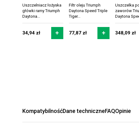
Uszczelniacz łożyska
Filtr oleju Triumph
Uszczelka p
główki ramy Triumph
Daytona Speed Triple
zaworów Tri
Daytona...
Tiger...
Daytona Spee
34,94 zł
77,87 zł
348,09 zł
Kompatybilność
Dane techniczne
FAQ
Opinie