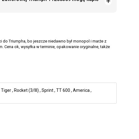
ci do Triumpha, bo jeszcze niedawno był monopol i marże z
. Cena ok, wysyłka w terminie, opakowanie oryginalne, także
,
Tiger
,
Rocket (3/III)
,
Sprint
,
TT 600
,
America
,