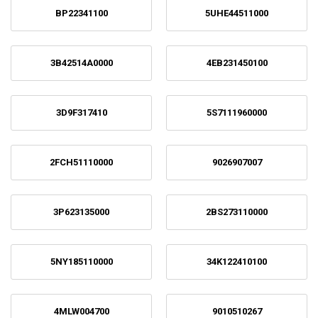
BP22341100
5UHE44511000
3B42514A0000
4EB231450100
3D9F317410
5S7111960000
2FCH51110000
9026907007
3P623135000
2BS273110000
5NY185110000
34K122410100
4MLW004700
9010510267