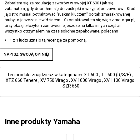
Zabrałem się za regulację zaworów w swojej XT 600 i jak się
załamałem, gdy dobrałem się do zaślepki rewizyjnej od zaworów... Ktoś
ją ostro musiał potraktować ''ruskim kluczem'' bo tak zmasakrowanej
śruby to jeszcze nie widziałem... Skontaktowałem się więc z motogar.pl,
przy okazji złożyłem zamówienie jeszcze na kilka innych części i
wszystko otrzymałem na czas solidnie zapakowane, polecam!
1 z 1 ludzi uznało tą recenzję za pomocną.
NAPISZ SWOJĄ OPINIĘ!
Ten produkt znajdziesz w kategoriach:
XT 600
,
TT 600 (R/S/E)
,
XTZ 660 Tenere
,
XV 750 Virago
,
XV 1000 Virago
,
XV 1100 Virago
,
SZR 660
Inne produkty Yamaha