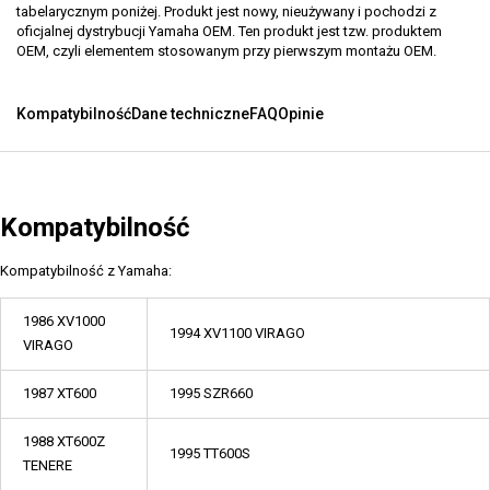
tabelarycznym poniżej. Produkt jest nowy, nieużywany i pochodzi z
oficjalnej dystrybucji Yamaha OEM. Ten produkt jest tzw. produktem
OEM, czyli elementem stosowanym przy pierwszym montażu OEM.
Kompatybilność
Dane techniczne
FAQ
Opinie
Kompatybilność
Kompatybilność z Yamaha:
1986 XV1000
1994 XV1100 VIRAGO
VIRAGO
1987 XT600
1995 SZR660
1988 XT600Z
1995 TT600S
TENERE