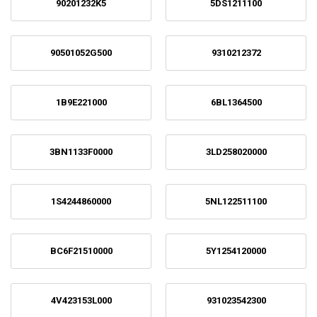
90201232K5
5DS1211100
90501052G500
9310212372
1B9E221000
6BL1364500
3BN1133F0000
3LD258020000
1S4244860000
5NL122511100
BC6F21510000
5Y1254120000
4V423153L000
931023542300