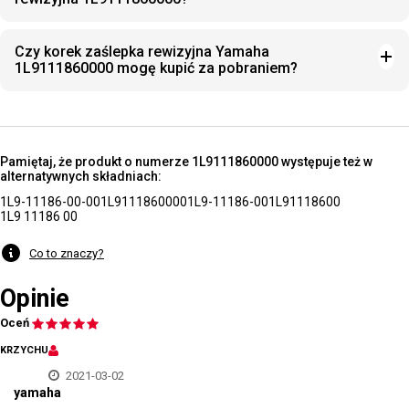
Czy korek zaślepka rewizyjna Yamaha
1L9111860000 mogę kupić za pobraniem?
Pamiętaj, że produkt o numerze 1L9111860000 występuje też w
alternatywnych składniach:
1L9-11186-00-00
1L9111860000
1L9-11186-00
1L91118600
1L9 11186 00
Co to znaczy?
Opinie
Oceń
KRZYCHU
2021-03-02
yamaha