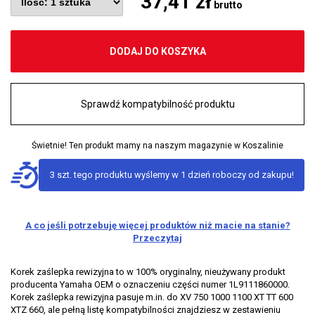
37,41 zł
brutto
DODAJ DO KOSZYKA
Sprawdź kompatybilność produktu
Świetnie! Ten produkt mamy na naszym magazynie w Koszalinie
3 szt. tego produktu wyślemy w 1 dzień roboczy od zakupu!
A co jeśli potrzebuję więcej produktów niż macie na stanie?
Przeczytaj
Korek zaślepka rewizyjna to w 100% oryginalny, nieużywany produkt
producenta Yamaha OEM o oznaczeniu części numer 1L9111860000.
Korek zaślepka rewizyjna pasuje m.in. do XV 750 1000 1100 XT TT 600
XTZ 660, ale pełną listę kompatybilności znajdziesz w zestawieniu