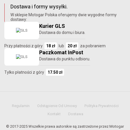
Dostawa i formy wysyłki.
W sklepie Motogar Polska oferujemy dwie wygodne formy
dostawy:
Kurier GLS
Dostawa do domu i biura.
Przy płatności z góry
18 zł
lub
20 zł
za pobraniem
Paczkomat InPost
Dostawa do punktu odbioru.
Tylko płatności z góry
17.50 zł
Regulamin
Odstąpienie Od Umowy
Polityka Prywatności
Kontakt
Dostawa
© 2017-2025 Wszelkie prawa autorskie są zastrzeżone przez Motogar