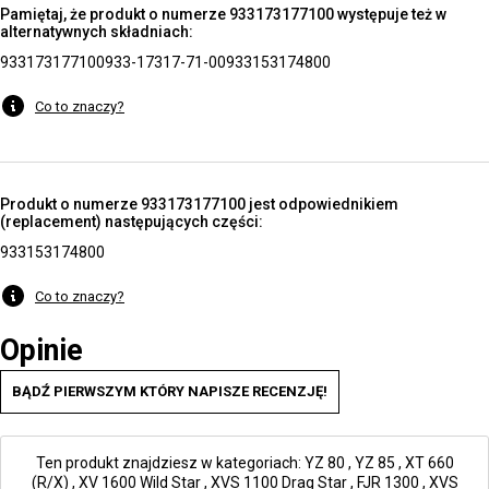
Pamiętaj, że produkt o numerze 933173177100 występuje też w
alternatywnych składniach:
933173177100
933-17317-71-00
933153174800
Co to znaczy?
Produkt o numerze 933173177100 jest odpowiednikiem
(replacement) następujących części:
933153174800
Co to znaczy?
Opinie
BĄDŹ PIERWSZYM KTÓRY NAPISZE RECENZJĘ!
Ten produkt znajdziesz w kategoriach:
YZ 80
,
YZ 85
,
XT 660
(R/X)
,
XV 1600 Wild Star
,
XVS 1100 Drag Star
,
FJR 1300
,
XVS