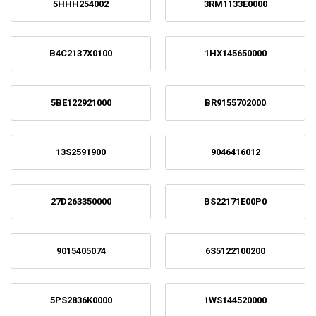
5HHH254002
3RM1133E0000
B4C2137X0100
1HX145650000
5BE122921000
BR9155702000
13S2591900
9046416012
27D263350000
BS22171E00P0
9015405074
6S5122100200
5PS2836K0000
1WS144520000