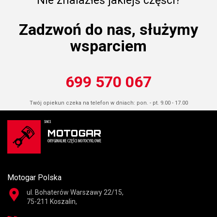
Nie znalazłeś jakiejś części?
Zadzwoń do nas, służymy
wsparciem
699 570 067
Twój opiekun czeka na telefon w dniach: pon. - pt. 9.00 - 17.00
Motogar Polska
ul. Bohaterów Warszawy 22/15,
75-211 Koszalin,