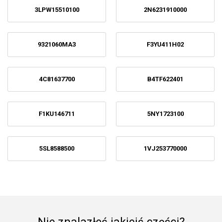
3LPW15510100
2N6231910000
9321060MA3
F3YU411H02
4C81637700
B4TF622401
F1KU146711
5NY1723100
5SL8588500
1VJ253770000