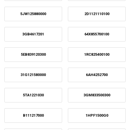
5JW125880000
2D1121110100
3GB4617201
64X855700100
5EB839120300
1RC825400100
31G121580000
6AH4252700
5TA1221030
3GM833500300
B111217000
1HPF1500G0