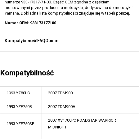
numerze 933-17317-71-00. Część OEM zgodna z częściami
montowanymi przez producenta motocykla, dedykowana do motocykli
Yamaha. Dokładna lista kompatybilności znajduje się w tabeli poniżej.
Numer OEM: 933173177100
Kompatybilność
FAQ
Opinie
Kompatybilność
1993 YZ80LC
2007 TDM900
1993 YZF750R
2007 TDM900A
2007 XV1700PC ROADSTAR WARRIOR
1993 YZF750SP
MIDNIGHT