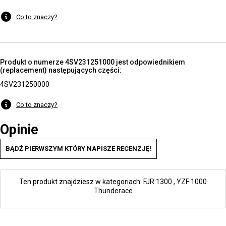
Co to znaczy?
Produkt o numerze 4SV231251000 jest odpowiednikiem
(replacement) następujących części:
4SV231250000
Co to znaczy?
Opinie
BĄDŹ PIERWSZYM KTÓRY NAPISZE RECENZJĘ!
Ten produkt znajdziesz w kategoriach:
FJR 1300
,
YZF 1000
Thunderace