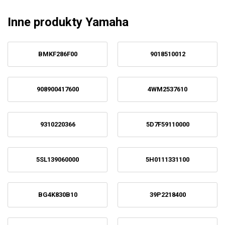
Inne produkty Yamaha
BMKF286F00
9018510012
908900417600
4WM2537610
9310220366
5D7F59110000
5SL139060000
5H0111331100
BG4K830B10
39P2218400