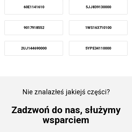
60E1141610
5JJ839130000
9017918552
1WS163710100
2UJ144690000
5YPE34110000
Nie znalazłeś jakiejś części?
Zadzwoń do nas, służymy
wsparciem