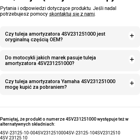
Pytania i odpowiedzi dotyczące produktu. Jeśli nadal
potrzebujesz pomocy
skontaktuj się z nami
.
Czy tuleja amortyzatora 4SV231251000 jest
oryginalną częścią OEM?
Do motocykli jakich marek pasuje tuleja
amortyzatora 4SV231251000?
Czy tuleja amortyzatora Yamaha 4SV231251000
mogę kupić za pobraniem?
Pamiętaj, że produkt o numerze 4SV231251000 występuje też w
alternatywnych składniach:
4SV-23125-10-00
4SV231251000
4SV-23125-10
4SV2312510
4SV 23125 10