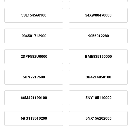
5SL154560100
34XW00470000
934501712900
9056012280
2DPF582U0000
BME835190000
5UN2217600
3B4214850100
66M421190100
5NY185110000
6BG113510200
5NX156202000