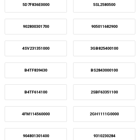
5D7F836E0000
5SL2580500
902800301700
905011682900
4SV231351000
3GB825400100
B4TF839430
BS2843000100
B4TF614100
2SBF63351100
4FM114560000
2GH1111G0000
904801301400
9310230284