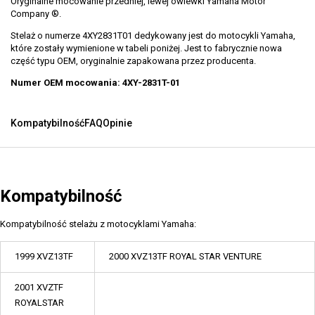
Oryginalne mocowanie przedniej, lewej owiewki Yamaha Motor
Company ®.
Stelaż o numerze 4XY2831T01 dedykowany jest do motocykli Yamaha,
które zostały wymienione w tabeli poniżej. Jest to fabrycznie nowa
część typu OEM, oryginalnie zapakowana przez producenta.
Numer OEM mocowania
: 4XY-2831T-01
Kompatybilność
FAQ
Opinie
Kompatybilność
Kompatybilność stelażu z motocyklami Yamaha:
1999 XVZ13TF
2000 XVZ13TF ROYAL STAR VENTURE
2001 XVZTF
ROYALSTAR