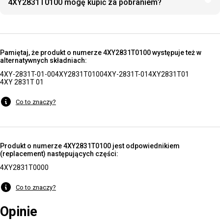
4XY2831T0100 mogę kupić za pobraniem?
Pamiętaj, że produkt o numerze 4XY2831T0100 występuje też w
alternatywnych składniach:
4XY-2831T-01-00
4XY2831T0100
4XY-2831T-01
4XY2831T01
4XY 2831T 01
Co to znaczy?
Produkt o numerze 4XY2831T0100 jest odpowiednikiem
(replacement) następujących części:
4XY2831T0000
Co to znaczy?
Opinie