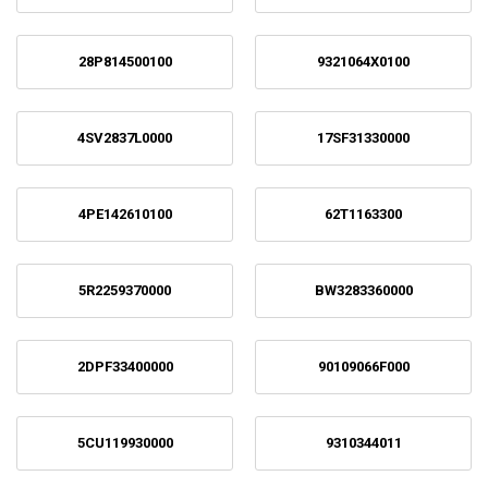
28P814500100
9321064X0100
4SV2837L0000
17SF31330000
4PE142610100
62T1163300
5R2259370000
BW3283360000
2DPF33400000
90109066F000
5CU119930000
9310344011