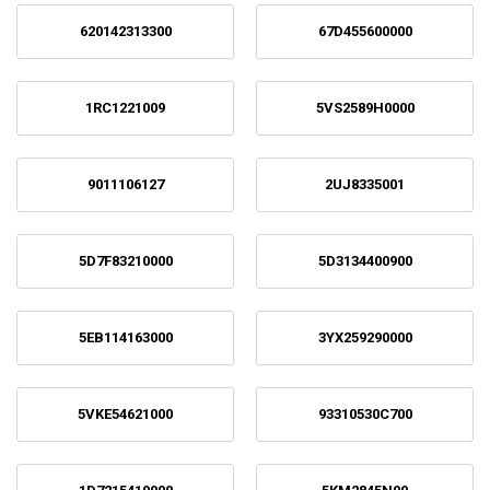
620142313300
67D455600000
1RC1221009
5VS2589H0000
9011106127
2UJ8335001
5D7F83210000
5D3134400900
5EB114163000
3YX259290000
5VKE54621000
93310530C700