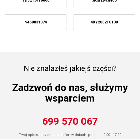
1D7215410000
5KM2845N00
9458031074
4XY2832T0100
Nie znalazłeś jakiejś części?
Zadzwoń do nas, służymy
wsparciem
699 570 067
Twój opiekun czeka na telefon w dniach: pon. - pt. 9.00 - 17.00