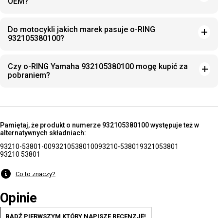
OEM?
Do motocykli jakich marek pasuje o-RING
932105380100?
Czy o-RING Yamaha 932105380100 mogę kupić za
pobraniem?
Pamiętaj, że produkt o numerze 932105380100 występuje też w
alternatywnych składniach:
93210-53801-00
932105380100
93210-53801
9321053801
93210 53801
Co to znaczy?
Opinie
BĄDŹ PIERWSZYM KTÓRY NAPISZE RECENZJĘ!