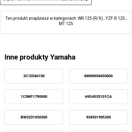
Ten produkt znajdziesz w kategoriach:
WR 125 (R/X)
,
YZF-R 125
,
MT 125
Inne produkty Yamaha
3C1E546100
4WMW00450000
1C0WF1790000
69G4533101CA
BW3231030300
934501905200