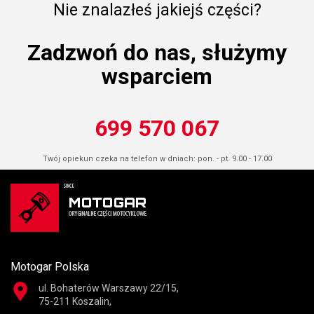
Nie znalazłeś jakiejś części?
Zadzwoń do nas, służymy
wsparciem
699 570 067
Twój opiekun czeka na telefon w dniach: pon. - pt. 9.00 - 17.00
Motogar Polska
ul. Bohaterów Warszawy 22/15,
75-211 Koszalin,