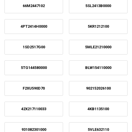
66M2447102
5SL2413B0000
4PT2414H0000
5KR1212100
1SD2517G00
5MLE21210000
5TG144580000
BLW154110000
F2XU590D70
902152026100
42X217110033
4KB1135100
931082301000
5VLE632110