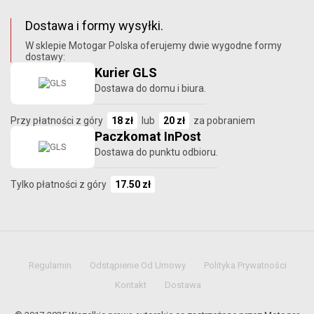
Dostawa i formy wysyłki.
W sklepie Motogar Polska oferujemy dwie wygodne formy
dostawy:
Kurier GLS
Dostawa do domu i biura.
Przy płatności z góry
18 zł
lub
20 zł
za pobraniem
Paczkomat InPost
Dostawa do punktu odbioru.
Tylko płatności z góry
17.50 zł
Regulamin
Odstąpienie Od Umowy
Polityka Prywatności
Kontakt
Dostawa