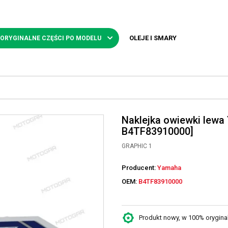
OLEJE I SMARY
 ORYGINALNE CZĘŚCI PO MODELU
Naklejka owiewki lewa
B4TF83910000]
GRAPHIC 1
Producent:
Yamaha
OEM:
B4TF83910000
Produkt nowy, w 100% oryginaln