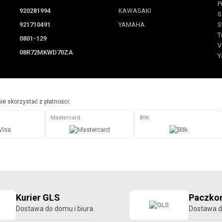
P
920281994
KAWASAKI
S
921710491
YAMAHA
S
T
0801-129
V
08R72MKWD70ZA
Y
e skorzystać z płatności:
Mastercard
Blik
Kurier GLS
Paczkom
Dostawa do domu i biura.
Dostawa d