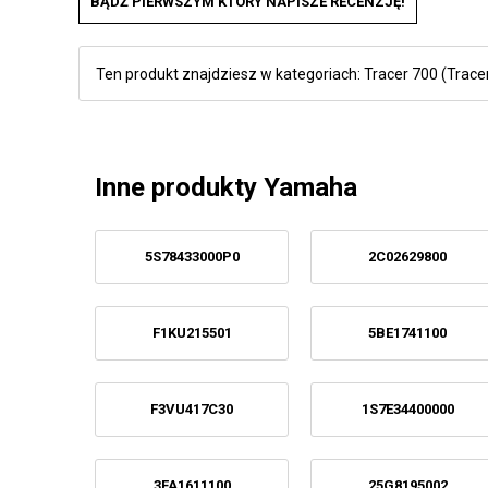
BĄDŹ PIERWSZYM KTÓRY NAPISZE RECENZJĘ!
Ten produkt znajdziesz w kategoriach:
Tracer 700 (Tracer
Inne produkty Yamaha
5S78433000P0
2C02629800
F1KU215501
5BE1741100
F3VU417C30
1S7E34400000
3FA1611100
25G8195002