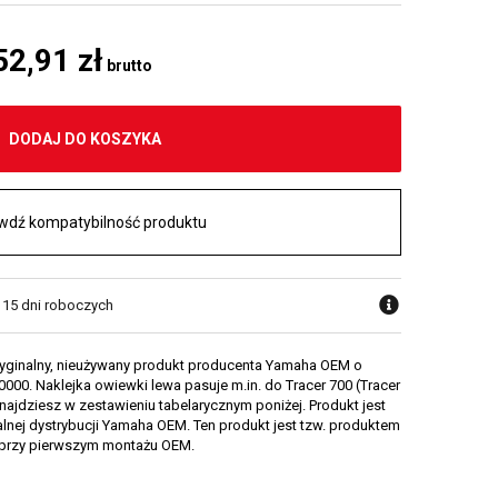
52,91 zł
brutto
DODAJ DO KOSZYKA
wdź kompatybilność produktu
w 15 dni roboczych
ryginalny, nieużywany produkt producenta Yamaha OEM o
00. Naklejka owiewki lewa pasuje m.in. do Tracer 700 (Tracer
znajdziesz w zestawieniu tabelarycznym poniżej. Produkt jest
alnej dystrybucji Yamaha OEM. Ten produkt jest tzw. produktem
przy pierwszym montażu OEM.