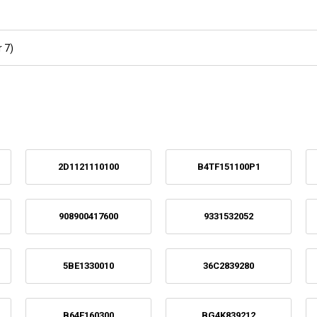
 7)
2D1121110100
B4TF151100P1
908900417600
9331532052
5BE1330010
36C2839280
B64E160300
BG4K839212