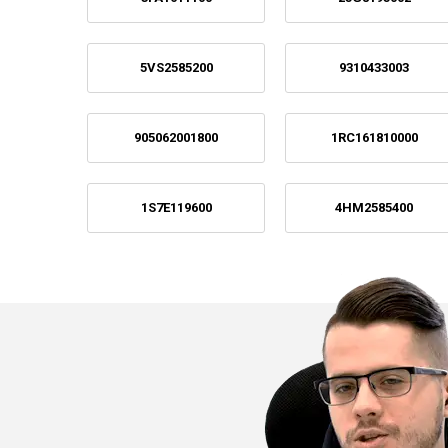
5VS2585200
9310433003
905062001800
1RC161810000
1S7E119600
4HM2585400