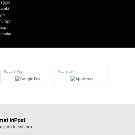
iaggio
uzuki
ym
riumph
espa
amaha
Google Pay
Apple pay
at InPost
o punktu odbioru.