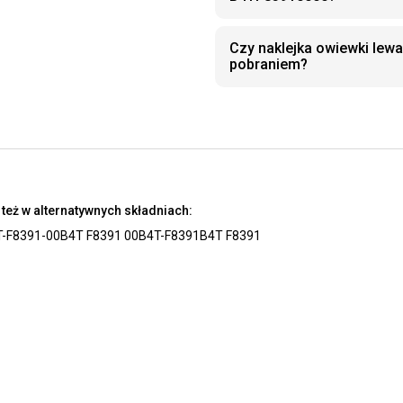
Czy naklejka owiewki le
pobraniem?
też w alternatywnych składniach:
T-F8391-00
B4T F8391 00
B4T-F8391
B4T F8391