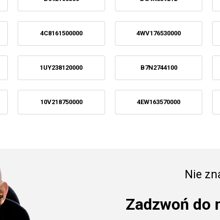
4C8161500000
4WV176530000
1UY238120000
B7N2744100
10V218750000
4EW163570000
Nie zna
Zadzwoń do 