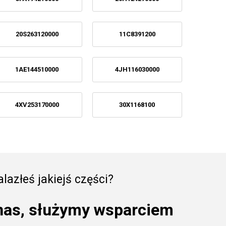
20S263120000
11C8391200
1AE144510000
4JH116030000
4XV253170000
30X1168100
lazłeś jakiejś części?
nas, służymy wsparciem