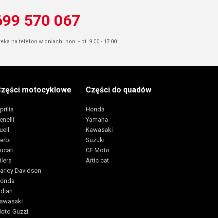
699 570 067
ka na telefon w dniach: pon. - pt. 9.00 - 17.00
zęści motocyklowe
Części do quadów
prilia
Honda
enelli
Yamaha
uell
Kawasaki
erbi
Suzuki
ucati
CF Moto
ilera
Artic cat
arley Davidson
onda
ndian
awasaki
oto Guzzi