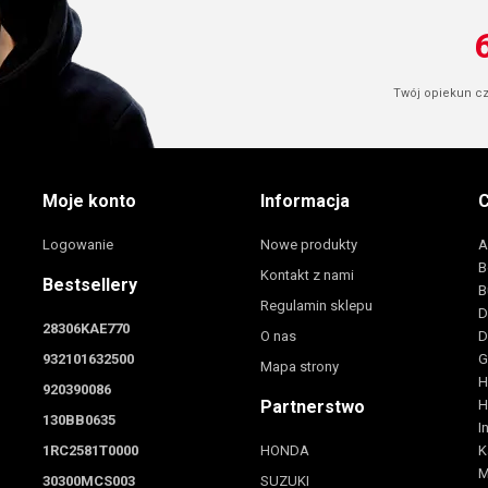
Twój opiekun cze
Moje konto
Informacja
C
Logowanie
Nowe produkty
A
B
Kontakt z nami
Bestsellery
B
Regulamin sklepu
D
28306KAE770
O nas
D
932101632500
G
Mapa strony
H
920390086
Partnerstwo
H
130BB0635
I
1RC2581T0000
HONDA
K
M
30300MCS003
SUZUKI