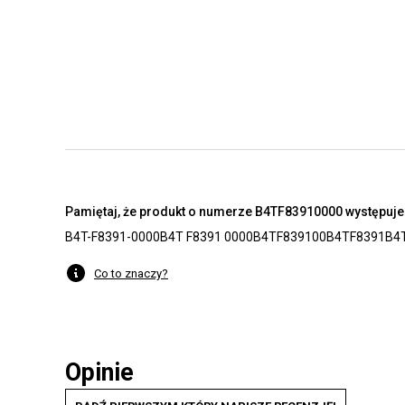
Pamiętaj, że produkt o numerze B4TF83910000 występuje 
B4T-F8391-0000
B4T F8391 0000
B4TF839100
B4TF8391
B4
Co to znaczy?
Opinie