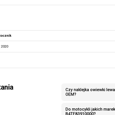
Rocznik
2020
tania
Czy naklejka owiewki lew
OEM?
Do motocykli jakich marek
B4TF83910000?