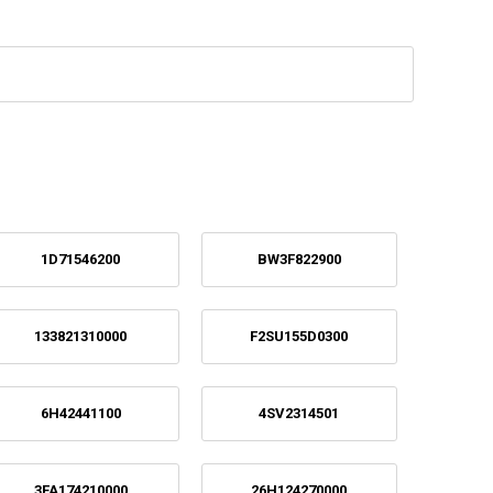
1D71546200
BW3F822900
133821310000
F2SU155D0300
6H42441100
4SV2314501
3FA174210000
26H124270000