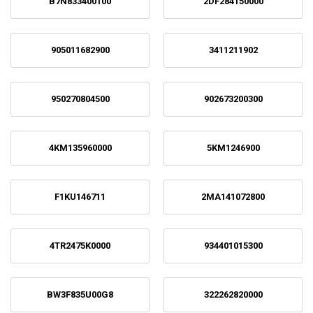
B7N833400100
2DF284150000
905011682900
3411211902
950270804500
902673200300
4KM135960000
5KM1246900
F1KU146711
2MA141072800
4TR2475K0000
934401015300
BW3F835U00G8
322262820000