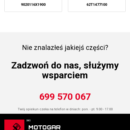
9020116X1900
62T1477100
Nie znalazłeś jakiejś części?
Zadzwoń do nas, służymy
wsparciem
699 570 067
Twój opiekun czeka na telefon w dniach: pon. - pt. 9.00 - 17.00