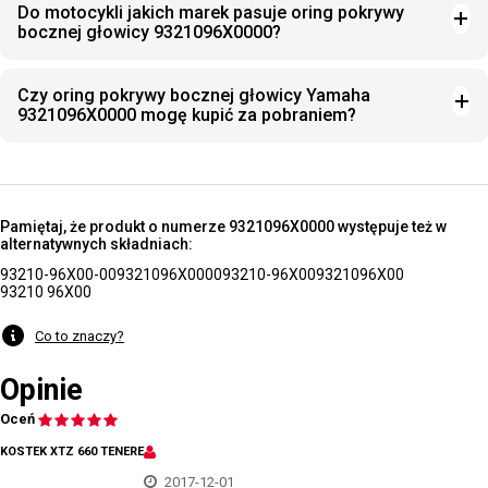
Do motocykli jakich marek pasuje oring pokrywy
bocznej głowicy 9321096X0000?
Czy oring pokrywy bocznej głowicy Yamaha
9321096X0000 mogę kupić za pobraniem?
Pamiętaj, że produkt o numerze 9321096X0000 występuje też w
alternatywnych składniach:
93210-96X00-00
9321096X0000
93210-96X00
9321096X00
93210 96X00
Co to znaczy?
Opinie
Oceń
KOSTEK XTZ 660 TENERE
2017-12-01