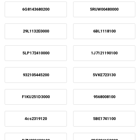
6G8143680200
5RUW00480000
29L1132E0000
6BL1118100
5LP172410000
1J7121190100
932105445200
5VKE723130
F1KU251D3000
9568008100
4cs2319120
5BE1741100