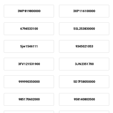
3WP819800000
3XP116100000
6794533100
5SL253830000
5jw1546111
9345021053
3FV121531900
3JN2351700
999990350000
5D7F58050000
985170602000
958140803500