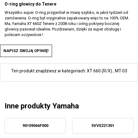
O-ring głowicy do Tenere
Wszystko super. O-ring przyjechał w miarę szybko, w jakiś tydzień od
zamówienia. O-ring był oryginalnie zapakowany więc to na 100% OEM.
Ma, Yamaha XT 660Z Tenere z 2008 roku i oring pokrywy bocznej
głowicy pasował idealnie. Pozdrawiam, dzięki za super obsługę i
polecam oczywiście !
NAPISZ SWOJĄ OPINIĘ!
Ten produkt znajdziesz w kategoriach:
XT 660 (R/X)
,
MT-03
Inne produkty Yamaha
90109066F000
5VVE221301