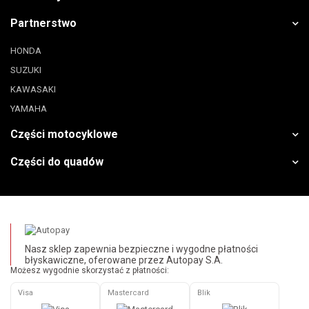
Partnerstwo
HONDA
SUZUKI
KAWASAKI
YAMAHA
Części motocyklowe
Części do quadów
Nasz sklep zapewnia bezpieczne i wygodne płatności
błyskawiczne, oferowane przez Autopay S.A.
Możesz wygodnie skorzystać z płatności:
Visa
Mastercard
Blik