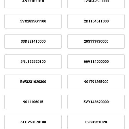
4NK1811310
F2SU475F0000
5VX2835G1100
2D1154511000
33D221410000
20S111930000
5NL122520100
66V114000000
BW3231020300
901791265900
9011106015
5VY148620000
5TG253170100
F2SU251D20