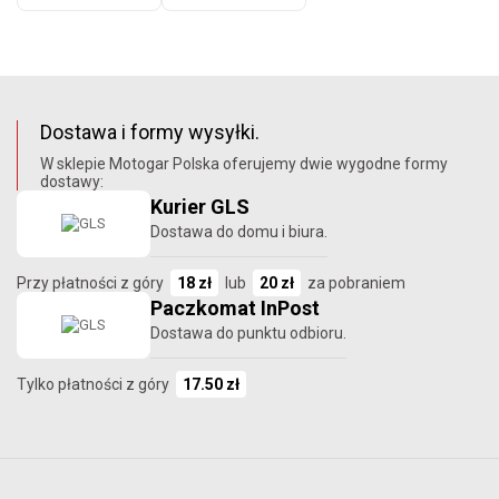
Dostawa i formy wysyłki.
W sklepie Motogar Polska oferujemy dwie wygodne formy
dostawy:
Kurier GLS
Dostawa do domu i biura.
Przy płatności z góry
18 zł
lub
20 zł
za pobraniem
Paczkomat InPost
Dostawa do punktu odbioru.
Tylko płatności z góry
17.50 zł