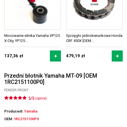
Mocowanie silnika Yamaha VP125
Sprzęgło jednokierunkowe Honda
X-City, YP125...
CRF 450X [OEM:...
137,36 zł
479,19 zł
Przedni błotnik Yamaha MT-09 [OEM
1RC2151100P0]
FENDER FRONT
5/5
(opinie)
Producent:
Yamaha
OEM:
1RC2151100P0