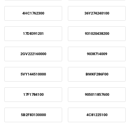
4HC1762300
36Y274240100
17D8391201
931020438200
2GV222160000
9038714009
5VY144510000
BMKF286F00
17F1784100
905011857600
5B2F83130000
4C81225100