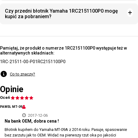
Czy przedni błotnik Yamaha 1RC2151100P0 mogę
kupić za pobraniem?
Pamiętaj, że produkt o numerze 1RC2151100P0 występuje też w
alternatywnych składniach:
1RC-21511-00-P0
1RC2151100P0
Co to znaczy?
Opinie
Oceń
PAWEŁ MT-09
2017-12-06
Na bank OEM, dobra cena !
Błotnik kupiłem do Yamaha MT-09A z 2014 roku. Pasuje, spasowanie
bez zarzutu jak to OEM. Widać na pierwszy rzut oka po jakości