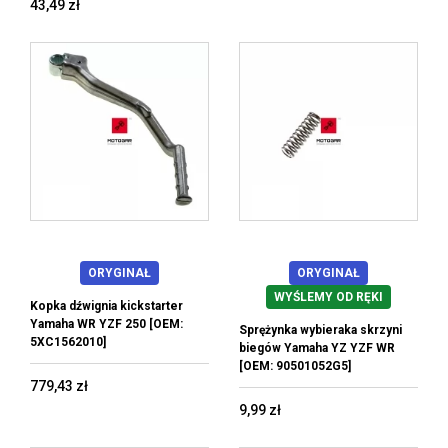
43,49 zł
ORYGINAŁ
ORYGINAŁ
WYŚLEMY OD RĘKI
Kopka dźwignia kickstarter
Yamaha WR YZF 250 [OEM:
Sprężynka wybieraka skrzyni
5XC1562010]
biegów Yamaha YZ YZF WR
[OEM: 90501052G5]
779,43 zł
9,99 zł