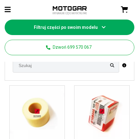
Filtruj części po swoim modelu
Strona główna
Części Yamaha
WR 250 (F/R/X)
Dzwoń 699 570 067