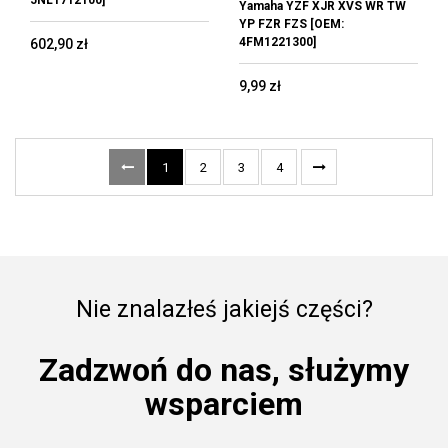
5NL1712100]
Yamaha YZF XJR XVS WR TW
YP FZR FZS [OEM:
4FM1221300]
602,90 zł
9,99 zł
1
2
3
4
Nie znalazłeś jakiejś części?
Zadzwoń do nas, służymy
wsparciem