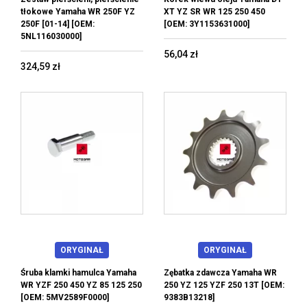
tłokowe Yamaha WR 250F YZ
XT YZ SR WR 125 250 450
250F [01-14] [OEM:
[OEM: 3Y1153631000]
5NL116030000]
56,04 zł
324,59 zł
ORYGINAŁ
ORYGINAŁ
Śruba klamki hamulca Yamaha
Zębatka zdawcza Yamaha WR
WR YZF 250 450 YZ 85 125 250
250 YZ 125 YZF 250 13T [OEM:
[OEM: 5MV2589F0000]
9383B13218]