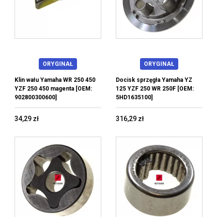
ORYGINAŁ
ORYGINAŁ
Klin wału Yamaha WR 250 450
Docisk sprzęgła Yamaha YZ
YZF 250 450 magenta [OEM:
125 YZF 250 WR 250F [OEM:
902800300600]
5HD1635100]
34,29 zł
316,29 zł