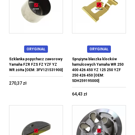
ORYGINAŁ
ORYGINAŁ
Szklanka popychacz zaworowy
Sprężyna blaszka klocków
Yamaha FZR FZS FZ YZF YZ
hamulcowych Yamaha WR 250
WR żółta [OEM: 3FV121531900]
400 426 450 YZ 125 250 YZF
250 426 450 [OEM:
5DH259195000]
270,37 zł
64,43 zł