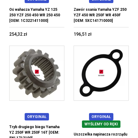
Oś wahacza Yamaha YZ 125
Zawór ssania Yamaha YZF 250
250 YZF 250 450 WR 250 450
YZF 450 WR 250F WR 450F
[OEM: 1C3221411000]
[OEM: 5XC141710000]
254,32 zł
196,51 zł
ORYGINAŁ
ORYGINAŁ
WYŚLEMY OD RĘKI
Tryb drugiego biegu Yamaha
YZ 250F WR 250F 16T [OEM:
Uszczelka napinacza rozrządu