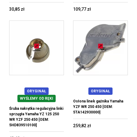
30,85 zł
109,77 zł
ORYGINAŁ
ORYGINAŁ
WYŚLEMY OD RĘKI
Osłona linek gaźnika Yamaha
YZF WR 250 450 [OEM:
Śruba nakrętka regulacyjna linki
5TA142930000]
sprzęgła Yamaha YZ 125 250
WR YZF 250 450 [OEM:
5HD839510100]
259,82 zł