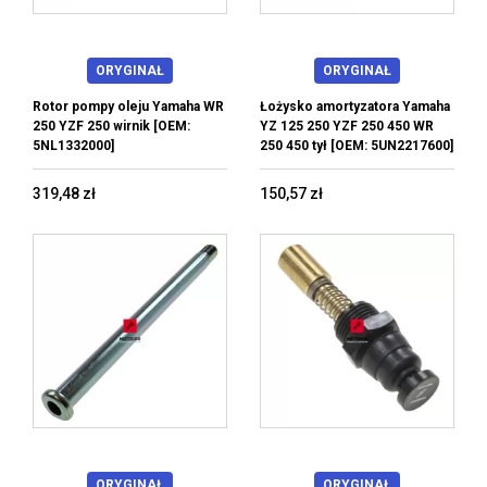
ORYGINAŁ
ORYGINAŁ
Rotor pompy oleju Yamaha WR
Łożysko amortyzatora Yamaha
250 YZF 250 wirnik [OEM:
YZ 125 250 YZF 250 450 WR
5NL1332000]
250 450 tył [OEM: 5UN2217600]
319,48 zł
150,57 zł
ORYGINAŁ
ORYGINAŁ