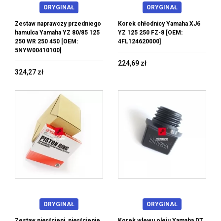
ORYGINAŁ
ORYGINAŁ
Zestaw naprawczy przedniego
Korek chłodnicy Yamaha XJ6
hamulca Yamaha YZ 80/85 125
YZ 125 250 FZ-8 [OEM:
250 WR 250 450 [OEM:
4FL124620000]
5NYW00410100]
224,69 zł
324,27 zł
ORYGINAŁ
ORYGINAŁ
Zestaw pierścieni, pierścienie
Korek wlewu oleju Yamaha DT