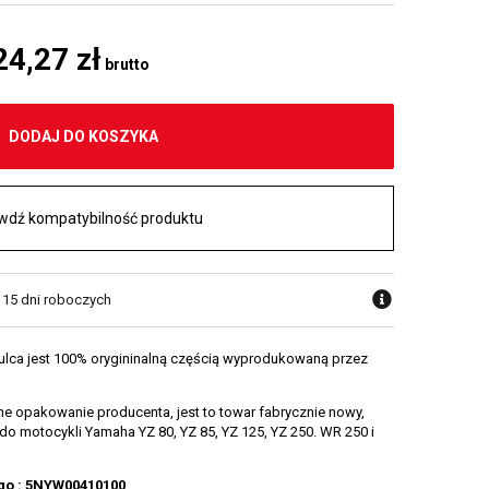
24,27 zł
brutto
DODAJ DO KOSZYKA
wdź kompatybilność produktu
w 15 dni roboczych
lca jest 100% orygininalną częścią wyprodukowaną przez
e opakowanie producenta, jest to towar fabrycznie nowy,
do motocykli Yamaha YZ 80, YZ 85, YZ 125, YZ 250. WR 250 i
o : 5NYW00410100