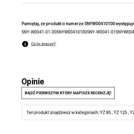
Pamiętaj, że produkt o numerze 5NYW00410100 występuje 
5NY-W0041-01-00
5NYW00410100
5NY-W0041-01
5NYW004
Co to znaczy?
Opinie
BĄDŹ PIERWSZYM KTÓRY NAPISZE RECENZJĘ!
Ten produkt znajdziesz w kategoriach:
YZ 85
,
YZ 125
,
Y