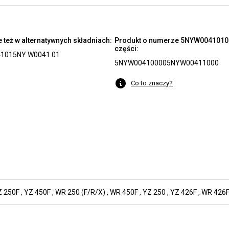
też w alternatywnych składniach:
Produkt o numerze 5NYW00410100
części:
101
5NY W0041 01
5NYW00410000
5NYW00411000
Co to znaczy?
Z 250F
,
YZ 450F
,
WR 250 (F/R/X)
,
WR 450F
,
YZ 250
,
YZ 426F
,
WR 426