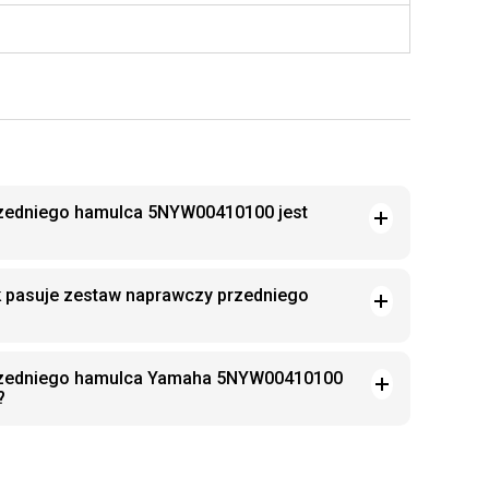
zedniego hamulca 5NYW00410100 jest
k pasuje zestaw naprawczy przedniego
rzedniego hamulca Yamaha 5NYW00410100
?