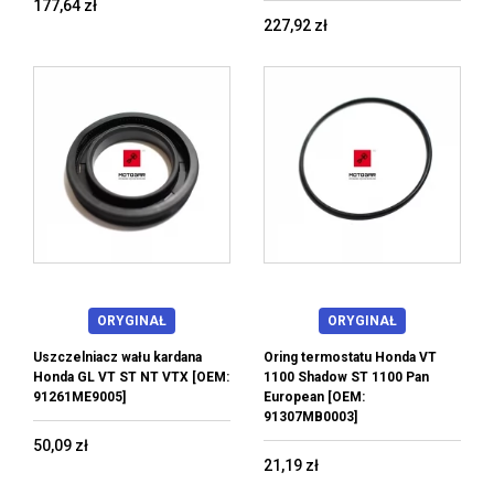
177,64 zł
227,92 zł
ORYGINAŁ
ORYGINAŁ
Uszczelniacz wału kardana
Oring termostatu Honda VT
Honda GL VT ST NT VTX [OEM:
1100 Shadow ST 1100 Pan
91261ME9005]
European [OEM:
91307MB0003]
50,09 zł
21,19 zł