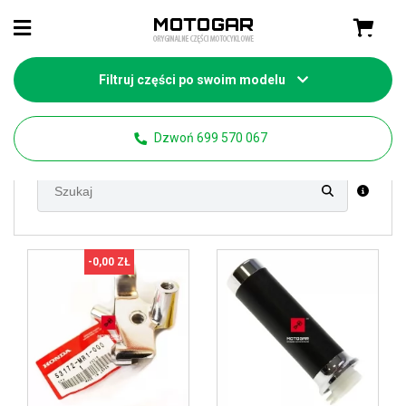
Filtruj części po swoim modelu
Strona główna
Części motocyklowe Honda
VT 1100 Shadow
Dzwoń 699 570 067
-0,00 ZŁ