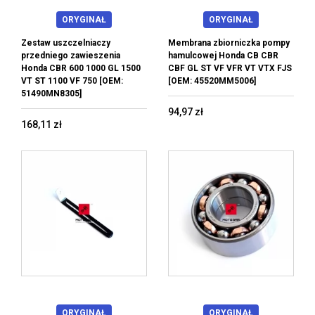
ORYGINAŁ
ORYGINAŁ
Zestaw uszczelniaczy
Membrana zbiorniczka pompy
przedniego zawieszenia
hamulcowej Honda CB CBR
Honda CBR 600 1000 GL 1500
CBF GL ST VF VFR VT VTX FJS
VT ST 1100 VF 750 [OEM:
[OEM: 45520MM5006]
51490MN8305]
94,97 zł
168,11 zł
ORYGINAŁ
ORYGINAŁ