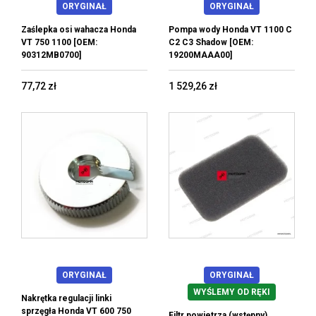
ORYGINAŁ
ORYGINAŁ
Zaślepka osi wahacza Honda
Pompa wody Honda VT 1100 C
VT 750 1100 [OEM:
C2 C3 Shadow [OEM:
90312MB0700]
19200MAAA00]
77,72 zł
1 529,26 zł
ORYGINAŁ
ORYGINAŁ
WYŚLEMY OD RĘKI
Nakrętka regulacji linki
sprzęgła Honda VT 600 750
Filtr powietrza (wstępny)