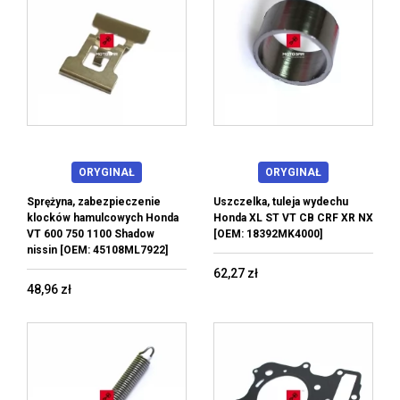
ORYGINAŁ
ORYGINAŁ
Sprężyna, zabezpieczenie
Uszczelka, tuleja wydechu
klocków hamulcowych Honda
Honda XL ST VT CB CRF XR NX
VT 600 750 1100 Shadow
[OEM: 18392MK4000]
nissin [OEM: 45108ML7922]
62,27 zł
48,96 zł