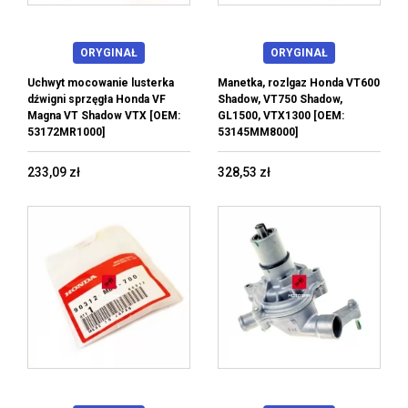
ORYGINAŁ
ORYGINAŁ
Uchwyt mocowanie lusterka
Manetka, rozlgaz Honda VT600
dźwigni sprzęgła Honda VF
Shadow, VT750 Shadow,
Magna VT Shadow VTX [OEM:
GL1500, VTX1300 [OEM:
53172MR1000]
53145MM8000]
233,09 zł
328,53 zł