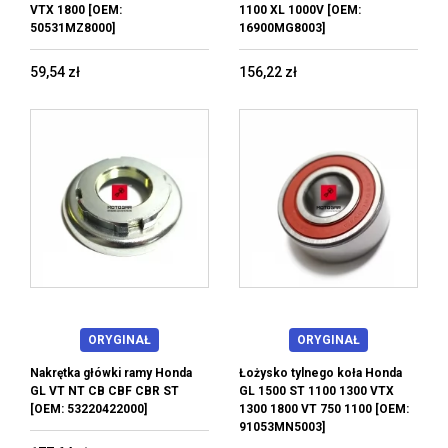
VTX 1800 [OEM:
1100 XL 1000V [OEM:
50531MZ8000]
16900MG8003]
59,54 zł
156,22 zł
ORYGINAŁ
ORYGINAŁ
Nakrętka główki ramy Honda
Łożysko tylnego koła Honda
GL VT NT CB CBF CBR ST
GL 1500 ST 1100 1300 VTX
[OEM: 53220422000]
1300 1800 VT 750 1100 [OEM:
91053MN5003]