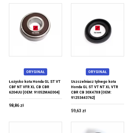
ORYGINAŁ
ORYGINAŁ
Łożysko koła Honda GL ST VT
Uszczelniacz tylnego koła
CBF NT VFR XL CB CBR
Honda GL ST VT NT XL VTR
6204UU [OEM: 91052MAE004]
CBR CB 30X47X8 [OEM:
91253443762]
98,86 zł
59,63 zł