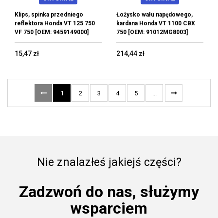
Klips, spinka przedniego
Łożysko wału napędowego,
reflektora Honda VT 125 750
kardana Honda VT 1100 CBX
VF 750 [OEM: 9459149000]
750 [OEM: 91012MG8003]
15,47 zł
214,44 zł
1
2
3
4
5
...
Nie znalazłeś jakiejś części?
Zadzwoń do nas, służymy
wsparciem